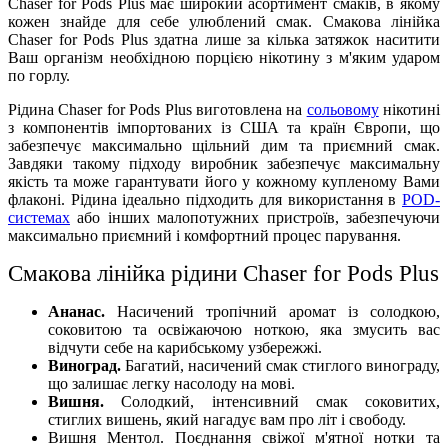
Chaser for Pods Plus має широкий асортимент смаків, в якому
кожен знайде для себе улюблений смак. Смакова лінійка
Chaser for Pods Plus здатна лише за кілька затяжок наситити
Ваш організм необхідною порцією нікотину з м'яким ударом
по горлу.
Рідина Chaser for Pods Plus виготовлена на
сольовому
нікотині
з компонентів імпортованих із США та країн Європи, що
забезпечує максимально щільний дим та приємний смак.
Завдяки такому підходу виробник забезпечує максимальну
якість та може гарантувати його у кожному купленому Вами
флаконі. Рідина ідеально підходить для використання в
POD-
системах
або інших малопотужних пристроїв, забезпечуючи
максимально приємний і комфортний процес парування.
Смакова лінійка рідини Chaser for Pods Plus
Ананас.
Насичений тропічний аромат із солодкою,
соковитою та освіжаючою ноткою, яка змусить вас
відчути себе на карибському узбережжі.
Виноград.
Багатий, насичений смак стиглого винограду,
що залишає легку насолоду на мові.
Вишня.
Солодкий, інтенсивний смак соковитих,
стиглих вишень, який нагадує вам про літ і свободу.
Вишня Ментол. Поєднання свіжої м'ятної нотки та