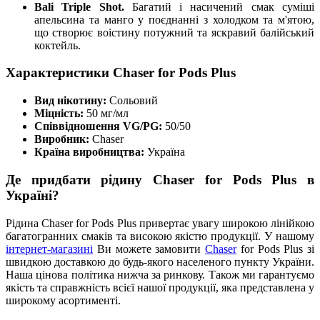
Bali Triple Shot.
Багатий і насичений смак суміші
апельсина та манго у поєднанні з холодком та м'ятою,
що створює воістину потужний та яскравий балійський
коктейль.
Характеристики Chaser for Pods Plus
Вид нікотину:
Сольовий
Міцність:
50 мг/мл
Співвідношення VG/PG:
50/50
Виробник:
Chaser
Країна виробництва:
Україна
Де придбати рідину Chaser for Pods Plus в
Україні?
Рідина Chaser for Pods Plus привертає увагу широкою лінійкою
багатогранних смаків та високою якістю продукції. У нашому
інтернет-магазині
Ви можете замовити
Chaser
for Pods Plus зі
швидкою доставкою до будь-якого населеного пункту України.
Наша цінова політика нижча за ринкову. Також ми гарантуємо
якість та справжність всієї нашої продукції, яка представлена у
широкому асортименті.