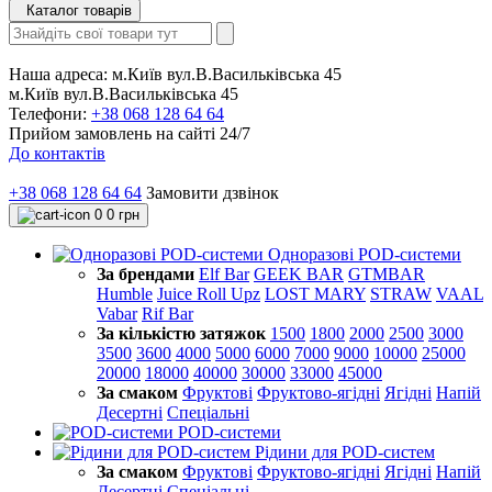
Каталог товарів
Наша адреса:
м.Київ вул.В.Васильківська 45
м.Київ вул.В.Васильківська 45
Телефони:
+38 068 128 64 64
Прийом замовлень на сайті 24/7
До контактів
+38 068 128 64 64
Замовити дзвінок
0
0 грн
Одноразові POD-системи
За брендами
Elf Bar
GEEK BAR
GTMBAR
Humble
Juice Roll Upz
LOST MARY
STRAW
VAAL
Vabar
Rif Bar
За кількістю затяжок
1500
1800
2000
2500
3000
3500
3600
4000
5000
6000
7000
9000
10000
25000
20000
18000
40000
30000
33000
45000
За смаком
Фруктові
Фруктово-ягідні
Ягідні
Напій
Десертні
Спеціальні
POD-системи
Рідини для POD-систем
За смаком
Фруктові
Фруктово-ягідні
Ягідні
Напій
Десертні
Спеціальні