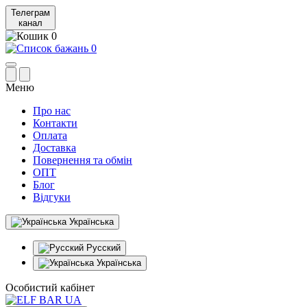
Телеграм
канал
0
0
Меню
Про нас
Контакти
Оплата
Доставка
Повернення та обмін
ОПТ
Блог
Відгуки
Українська
Русский
Українська
Особистий кабінет