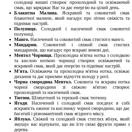
солодощі вишні створює прохолодний та освіжаючий
смак, що заряджає Вас та дає енергію на цілий день.
Блакитна Малина.
Яскравий та соковитий смак
блакитної малини, який нагадує про літню свіжість та
піднімає настрій.
Полуниця.
Солодкий і насичений смак соковитої
полуниці.
Манго.
Насичений та соковитий смак стиглого манго.
Мандарин.
Соковитий і свіжий смак стиглих
мандаринів, що нагадує про яскраві зимові дні.
Ментол Чорниця.
Прохолодна м'ятна нотка з солодкою
та кислою ноткою чорниці створює освіжаючий та
яскравий смак, який дає енергію та піднімає настрій.
М'ята.
Освіжаюча та прохолодна м'ятна нотка, освіжає
дихання та дає приємне відчуття холоду у роті.
Чорна смородина Ментол.
Соковита та яскрава нотка
чорної смородини зі свіжою м'ятою створює
прохолодний та насичений смак.
Тютюн.
Шляхетний та терпкий смак тютюну.
Ягоди
. Насичений і солодкий смак поєднує в собі
яскравість ожини та кислинку чорної смородини, що дає
багатий і різноманітний смак ягідного міксу.
Яблуко.
Свіжий та солодкий смак стиглих яблук, який
змушує вас відчувати, що ви їсте свіжі фрукти прямо з
дерева.