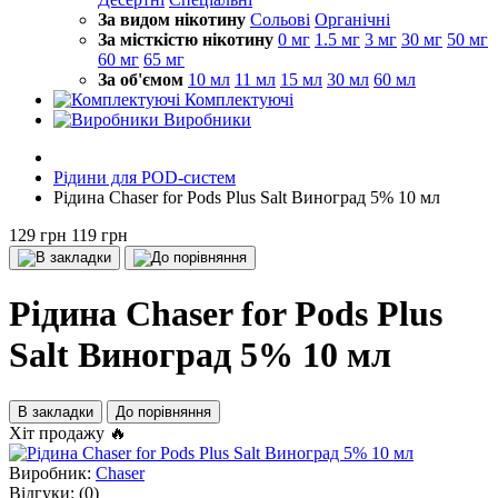
За видом нікотину
Сольові
Органічні
За місткістю нікотину
0 мг
1.5 мг
3 мг
30 мг
50 мг
60 мг
65 мг
За об'ємом
10 мл
11 мл
15 мл
30 мл
60 мл
Комплектуючі
Виробники
Рідини для POD-систем
Рідина Chaser for Pods Plus Salt Виноград 5% 10 мл
129 грн
119 грн
Рідина Chaser for Pods Plus
Salt Виноград 5% 10 мл
В закладки
До порівняння
Хіт продажу 🔥
Виробник:
Chaser
Відгуки:
(0)