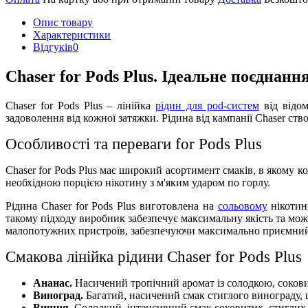
Опис товару
Характеристики
Відгуків
0
Chaser for Pods Plus. Ідеальне поєднання
Chaser for Pods Plus – лінійка
рідин для pod-систем
від відо
задоволення від кожної затяжки. Рідина від кампанії Chaser ство
Особливості та переваги for Pods Plus
Chaser for Pods Plus має широкий асортимент смаків, в якому к
необхідною порцією нікотину з м'яким ударом по горлу.
Рідина Chaser for Pods Plus виготовлена на
сольовому
нікотин
такому підходу виробник забезпечує максимальну якість та мо
малопотужних пристроїв, забезпечуючи максимально приємний
Смакова лінійка рідини Chaser for Pods Plus
Ананас.
Насичений тропічний аромат із солодкою, сокови
Виноград.
Багатий, насичений смак стиглого винограду, 
Вишня.
Солодкий, інтенсивний смак соковитих, стиглих в