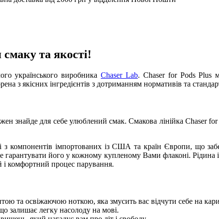
 смаку та якості!
мого українського виробника
Chaser Lab
. Chaser for Pods Plu
рена з якісних інгредієнтів з дотриманням нормативів та стандарт
ожен знайде для себе улюблений смак. Смакова лінійка Chaser for
і з компонентів імпортованих із США та країн Європи, що за
же гарантувати його у кожному купленому Вами флаконі. Рідина 
 і комфортний процес парування.
тою та освіжаючою ноткою, яка змусить вас відчути себе на кар
що залишає легку насолоду на мові.
ишень, який нагадує вам про літ і свободу.