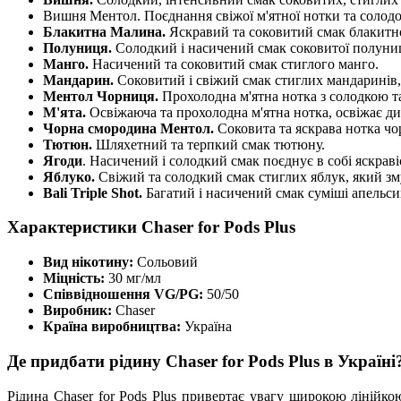
Вишня Ментол. Поєднання свіжої м'ятної нотки та солодо
Блакитна Малина.
Яскравий та соковитий смак блакитної
Полуниця.
Солодкий і насичений смак соковитої полуниц
Манго.
Насичений та соковитий смак стиглого манго.
Мандарин.
Соковитий і свіжий смак стиглих мандаринів, 
Ментол Чорниця.
Прохолодна м'ятна нотка з солодкою т
М'ята.
Освіжаюча та прохолодна м'ятна нотка, освіжає ди
Чорна смородина Ментол.
Соковита та яскрава нотка ч
Тютюн.
Шляхетний та терпкий смак тютюну.
Ягоди
. Насичений і солодкий смак поєднує в собі яскрав
Яблуко.
Свіжий та солодкий смак стиглих яблук, який зму
Bali Triple Shot.
Багатий і насичений смак суміші апельси
Характеристики Chaser for Pods Plus
Вид нікотину:
Сольовий
Міцність:
30 мг/мл
Співвідношення VG/PG:
50/50
Виробник:
Chaser
Країна виробництва:
Україна
Де придбати рідину Chaser for Pods Plus в Україні
Рідина Chaser for Pods Plus привертає увагу широкою лінійк