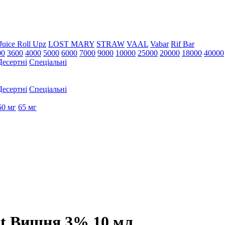
Juice Roll Upz
LOST MARY
STRAW
VAAL
Vabar
Rif Bar
00
3600
4000
5000
6000
7000
9000
10000
25000
20000
18000
40000
Десертні
Спеціальні
Десертні
Спеціальні
60 мг
65 мг
alt Вишня 3% 10 мл