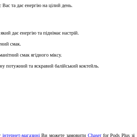
Вас та дає енергію на цілий день.
кий дає енергію та піднімає настрій.
ений смак.
манітний смак ягідного міксу.
ину потужний та яскравий балійський коктейль.
му
інтернет-магазині
Ви можете замовити
Chaser
for Pods Plus зі