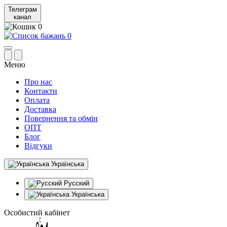
Телеграм
канал
0
0
Меню
Про нас
Контакти
Оплата
Доставка
Повернення та обмін
ОПТ
Блог
Відгуки
Українська
Русский
Українська
Особистий кабінет