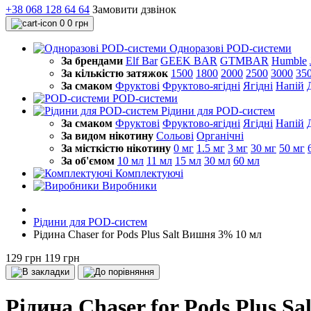
+38 068 128 64 64
Замовити дзвінок
0
0 грн
Одноразові POD-системи
За брендами
Elf Bar
GEEK BAR
GTMBAR
Humble
За кількістю затяжок
1500
1800
2000
2500
3000
35
За смаком
Фруктові
Фруктово-ягідні
Ягідні
Напій
POD-системи
Рідини для POD-систем
За смаком
Фруктові
Фруктово-ягідні
Ягідні
Напій
За видом нікотину
Сольові
Органічні
За місткістю нікотину
0 мг
1.5 мг
3 мг
30 мг
50 мг
За об'ємом
10 мл
11 мл
15 мл
30 мл
60 мл
Комплектуючі
Виробники
Рідини для POD-систем
Рідина Chaser for Pods Plus Salt Вишня 3% 10 мл
129 грн
119 грн
Рідина Chaser for Pods Plus S