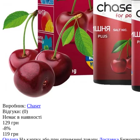
Виробник:
Chaser
Відгуки:
(0)
Немає в наявності
129 грн
-8%
119 грн
Оплата
На картку або при отриманні товару
Доставка
Безкошто