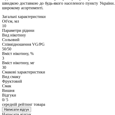
швидкою доставкою до будь-якого населеного пункту України. 
широкому асортименті.
Загальні характеристики
Об'єм, мл
10
Параметри рідини
Вид нікотину
Сольовий
Співвідношення VG/PG
50/50
Вміст нікотину, %
3
Вміст нікотину, мг
30
Смакові характеристики
Вид смаку
Фруктовий
Смак
Вишня
Відгуки
0
/ 5
середній рейтинг товара
Написати відгук
Написати відгук