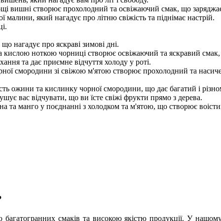
щі вишні створює прохолодний та освіжаючий смак, що заряджає 
 малини, який нагадує про літню свіжість та піднімає настрій.
і.
що нагадує про яскраві зимові дні.
а кислою ноткою чорниці створює освіжаючий та яскравий смак, я
хання та дає приємне відчуття холоду у роті.
орної смородини зі свіжою м'ятою створює прохолодний та насич
ість ожини та кислинку чорної смородини, що дає багатий і різно
шує вас відчувати, що ви їсте свіжі фрукти прямо з дерева.
на та манго у поєднанні з холодком та м'ятою, що створює воіст
?
ою багатогранних смаків та високою якістю продукції. У нашо