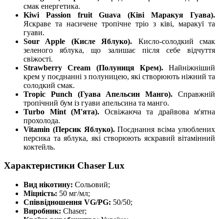
смак енергетика.
Kiwi Passion fruit Guava (Ківі Маракуя Гуава).
Яскраве та насичене тропічне тріо з ківі, маракуї та
гуави.
Sour Apple (Кисле Яблуко).
Кисло-солодкий смак
зеленого яблука, що залишає після себе відчуття
свіжості.
Strawberry Cream (Полуниця Крем).
Найніжніший
крем у поєднанні з полуницею, які створюють ніжний та
солодкий смак.
Tropic Punch (Гуава Апельсин Манго).
Справжній
тропічний бум із гуави апельсина та манго.
Turbo Mint (М'ята).
Освіжаюча та драйвова м'ятна
прохолода.
Vitamin (Персик Яблуко).
Поєднання всіма улюблених
персика та яблука, які створюють яскравий вітамінний
коктейль.
Характеристики Chaser Lux
Вид нікотину:
Сольовий;
Міцність:
50 мг/мл;
Співвідношення VG/PG:
50/50;
Виробник:
Chaser;