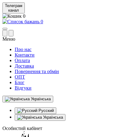
Телеграм
канал
0
0
Меню
Про нас
Контакти
Оплата
Доставка
Повернення та обмін
ОПТ
Блог
Відгуки
Українська
Русский
Українська
Особистий кабінет