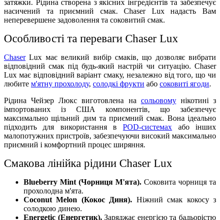
затяжки. Рідина створена з якісних інгредієнтів та забезпечує
насичений та приємний смак. Chaser Lux надасть Вам
неперевершене задоволення та соковитий смак.
Особливості та переваги Chaser Lux
Chaser
Lux має великий вибір смаків, що дозволяє вибрати
відповідний смак під будь-який настрій чи ситуацію. Chaser
Lux має відповідний варіант смаку, незалежно від того, що чи
любите
м'ятну прохолоду
,
солодкі фрукти
або
соковиті ягоди
.
Рідина Чейзер Люкс виготовлена на
сольовому
нікотині з
імпортованих із США компонентів, що забезпечує
максимально щільний дим та приємний смак. Вона ідеально
підходить для використання в
POD-системах
або інших
малопотужних пристроїв, забезпечуючи високий максимально
приємний і комфортний процес ширяння.
Смакова лінійка рідини Chaser Lux
Blueberry Mint (Чорниця М'ята).
Соковита чорниця та
прохолодна м'ята.
Coconut Melon (Кокос Диня).
Ніжний смак кокосу з
солодкою динею.
Energetic (Енергетик).
Заряджає енергією та бадьорістю