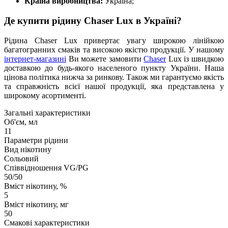
Країна виробництва:
Україна;
Де купити рідину Chaser Lux в Україні?
Рідина Chaser Lux привертає увагу широкою лінійкою
багатогранних смаків та високою якістю продукції. У нашому
інтернет-магазині
Ви можете замовити
Chaser
Lux із швидкою
доставкою до будь-якого населеного пункту України. Наша
цінова політика нижча за ринкову. Також ми гарантуємо якість
та справжність всієї нашої продукції, яка представлена у
широкому асортименті.
Загальні характеристики
Об'єм, мл
11
Параметри рідини
Вид нікотину
Сольовий
Співвідношення VG/PG
50/50
Вміст нікотину, %
5
Вміст нікотину, мг
50
Смакові характеристики