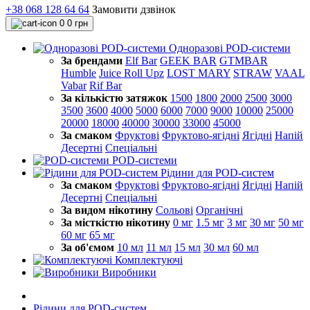
+38 068 128 64 64
Замовити дзвінок
0
0 грн
Одноразові POD-системи
За брендами
Elf Bar
GEEK BAR
GTMBAR
Humble
Juice Roll Upz
LOST MARY
STRAW
VAAL
Vabar
Rif Bar
За кількістю затяжок
1500
1800
2000
2500
3000
3500
3600
4000
5000
6000
7000
9000
10000
25000
20000
18000
40000
30000
33000
45000
За смаком
Фруктові
Фруктово-ягідні
Ягідні
Напій
Десертні
Спеціальні
POD-системи
Рідини для POD-систем
За смаком
Фруктові
Фруктово-ягідні
Ягідні
Напій
Десертні
Спеціальні
За видом нікотину
Сольові
Органічні
За місткістю нікотину
0 мг
1.5 мг
3 мг
30 мг
50 мг
60 мг
65 мг
За об'ємом
10 мл
11 мл
15 мл
30 мл
60 мл
Комплектуючі
Виробники
Рідини для POD-систем