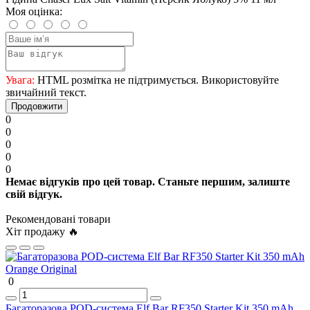
Моя оцінка:
Увага:
HTML розмітка не підтримується. Використовуйте
звичайний текст.
Продовжити
0
0
0
0
0
Немає відгуків про цей товар. Станьте першим, залиште
свій відгук.
Рекомендовані товари
Хіт продажу 🔥
0
Багаторазова POD-система Elf Bar RF350 Starter Kit 350 mAh