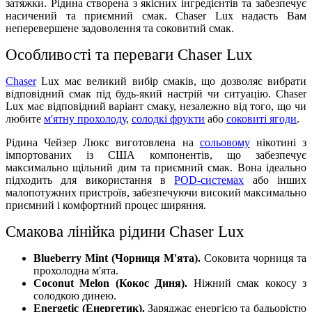
затяжки. Рідина створена з якісних інгредієнтів та забезпечує
насичений та приємний смак. Chaser Lux надасть Вам
неперевершене задоволення та соковитий смак.
Особливості та переваги Chaser Lux
Chaser
Lux має великий вибір смаків, що дозволяє вибрати
відповідний смак під будь-який настрій чи ситуацію. Chaser
Lux має відповідний варіант смаку, незалежно від того, що чи
любите
м'ятну прохолоду
,
солодкі фрукти
або
соковиті ягоди
.
Рідина Чейзер Люкс виготовлена на
сольовому
нікотині з
імпортованих із США компонентів, що забезпечує
максимально щільний дим та приємний смак. Вона ідеально
підходить для використання в
POD-системах
або інших
малопотужних пристроїв, забезпечуючи високий максимально
приємний і комфортний процес ширяння.
Смакова лінійка рідини Chaser Lux
Blueberry Mint (Чорниця М'ята).
Соковита чорниця та
прохолодна м'ята.
Coconut Melon (Кокос Диня).
Ніжний смак кокосу з
солодкою динею.
Energetic (Енергетик).
Заряджає енергією та бадьорістю