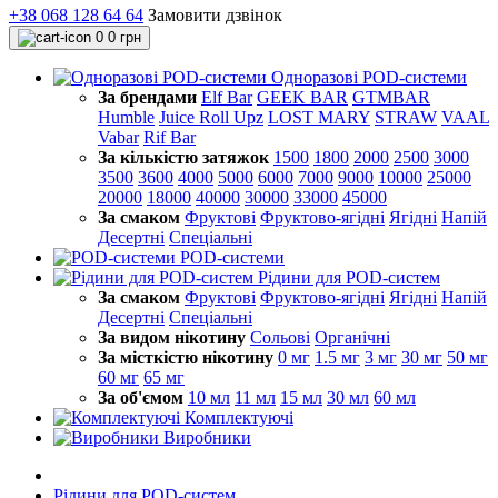
+38 068 128 64 64
Замовити дзвінок
0
0 грн
Одноразові POD-системи
За брендами
Elf Bar
GEEK BAR
GTMBAR
Humble
Juice Roll Upz
LOST MARY
STRAW
VAAL
Vabar
Rif Bar
За кількістю затяжок
1500
1800
2000
2500
3000
3500
3600
4000
5000
6000
7000
9000
10000
25000
20000
18000
40000
30000
33000
45000
За смаком
Фруктові
Фруктово-ягідні
Ягідні
Напій
Десертні
Спеціальні
POD-системи
Рідини для POD-систем
За смаком
Фруктові
Фруктово-ягідні
Ягідні
Напій
Десертні
Спеціальні
За видом нікотину
Сольові
Органічні
За місткістю нікотину
0 мг
1.5 мг
3 мг
30 мг
50 мг
60 мг
65 мг
За об'ємом
10 мл
11 мл
15 мл
30 мл
60 мл
Комплектуючі
Виробники
Рідини для POD-систем