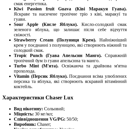
смак енергетика.
Kiwi Passion fruit Guava (Ківі Маракуя Гуава).
Яскраве та насичене тропічне тріо з ківі, маракуї та
гуави.
Sour Apple (Кисле Яблуко).
Кисло-солодкий смак
зеленого яблука, що залишає після себе відчуття
свіжості.
Strawberry Cream (Полуниця Крем).
Найніжніший
крем у поєднанні з полуницею, які створюють ніжний та
солодкий смак.
Tropic Punch (Гуава Апельсин Манго).
Справжній
тропічний бум із гуави апельсина та манго.
Turbo Mint (М'ята).
Освіжаюча та драйвова м'ятна
прохолода.
Vitamin (Персик Яблуко).
Поєднання всіма улюблених
персика та яблука, які створюють яскравий вітамінний
коктейль.
Характеристики Chaser Lux
Вид нікотину:
Сольовий;
Міцність:
30 мг/мл;
Співвідношення VG/PG:
50/50;
Виробник:
Chaser;