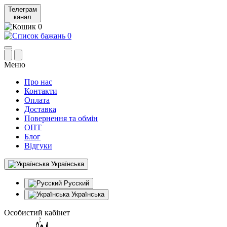
Телеграм
канал
0
0
Меню
Про нас
Контакти
Оплата
Доставка
Повернення та обмін
ОПТ
Блог
Відгуки
Українська
Русский
Українська
Особистий кабінет