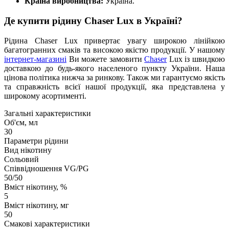
Країна виробництва:
Україна.
Де купити рідину Chaser Lux в Україні?
Рідина Chaser Lux привертає увагу широкою лінійкою
багатогранних смаків та високою якістю продукції. У нашому
інтернет-магазині
Ви можете замовити
Chaser
Lux із швидкою
доставкою до будь-якого населеного пункту України. Наша
цінова політика нижча за ринкову. Також ми гарантуємо якість
та справжність всієї нашої продукції, яка представлена у
широкому асортименті.
Загальні характеристики
Об'єм, мл
30
Параметри рідини
Вид нікотину
Сольовий
Співвідношення VG/PG
50/50
Вміст нікотину, %
5
Вміст нікотину, мг
50
Смакові характеристики