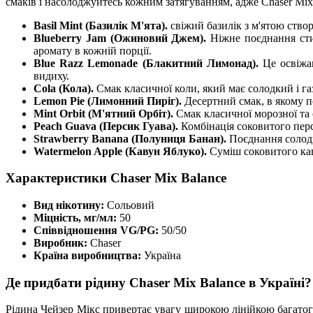
смаків і насолоджуйтесь кожним затягуванням, адже Chaser Mix -
Basil Mint (Базилік М'ята).
свіжий базилік з м'ятою ство
Blueberry Jam (Ожиновий Джем).
Ніжне поєднання сти
аромату в кожній порції.
Blue Razz Lemonade (Блакитний Лимонад).
Це освіжа
видиху.
Cola (Кола).
Смак класичної коли, який має солодкий і г
Lemon Pie (Лимонний Пиріг).
Десертний смак, в якому п
Mint Orbit (М'ятний Орбіт).
Смак класичної морозної та 
Peach Guava (Персик Гуава).
Комбінація соковитого пер
Strawberry Banana (Полуниця Банан).
Поєднання солодк
Watermelon Apple (Кавун Яблуко).
Суміш соковитого кав
Характеристики Chaser Mix Balance
Вид нікотину:
Сольовий
Міцність, мг/мл:
50
Співвідношення VG/PG:
50/50
Виробник:
Chaser
Країна виробництва:
Україна
Де придбати рідину Chaser Mix Balance в Україні?
Рідина Чейзер Мікс привертає увагу широкою лінійкою багато