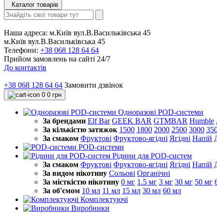
Каталог товарів
Наша адреса:
м.Київ вул.В.Васильківська 45
м.Київ вул.В.Васильківська 45
Телефони:
+38 068 128 64 64
Прийом замовлень на сайті 24/7
До контактів
+38 068 128 64 64
Замовити дзвінок
0
0 грн
Одноразові POD-системи
За брендами
Elf Bar
GEEK BAR
GTMBAR
Humble
За кількістю затяжок
1500
1800
2000
2500
3000
35
За смаком
Фруктові
Фруктово-ягідні
Ягідні
Напій
POD-системи
Рідини для POD-систем
За смаком
Фруктові
Фруктово-ягідні
Ягідні
Напій
За видом нікотину
Сольові
Органічні
За місткістю нікотину
0 мг
1.5 мг
3 мг
30 мг
50 мг
За об'ємом
10 мл
11 мл
15 мл
30 мл
60 мл
Комплектуючі
Виробники