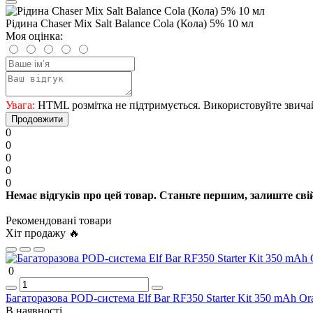
Рідина Chaser Mix Salt Balance Cola (Кола) 5% 10 мл
Моя оцінка:
Увага:
HTML розмітка не підтримується. Використовуйте звича
Продовжити
0
0
0
0
0
Немає відгуків про цей товар. Станьте першим, залиште свій
Рекомендовані товари
Хіт продажу 🔥
0
Багаторазова POD-система Elf Bar RF350 Starter Kit 350 mAh Ora
В наявності