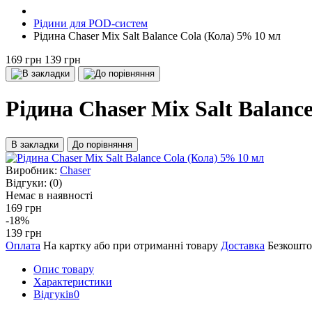
Рідини для POD-систем
Рідина Chaser Mix Salt Balance Cola (Кола) 5% 10 мл
169 грн
139 грн
Рідина Chaser Mix Salt Balanc
В закладки
До порівняння
Виробник:
Chaser
Відгуки:
(0)
Немає в наявності
169 грн
-18%
139 грн
Оплата
На картку або при отриманні товару
Доставка
Безкошто
Опис товару
Характеристики
Відгуків
0