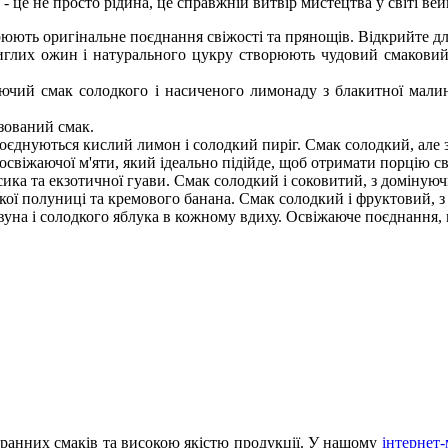
 це не просто рідина, це справжній витвір мистецтва у світі вей
рюють оригінальне поєднання свіжості та прянощів. Відкрийте дл
глих ожин і натурального цукру створюють чудовий смаковий 
ючий смак солодкого і насиченого лимонаду з блакитної мали
азований смак.
оєднуються кислий лимон і солодкий пиріг. Смак солодкий, але 
освіжаючої м'яти, який ідеально підійде, щоб отримати порцію св
сика та екзотичної гуави. Смак солодкий і соковитий, з доміную
ої полуниці та кремового банана. Смак солодкий і фруктовий, з
уна і солодкого яблука в кожному вдиху. Освіжаюче поєднання, щ
гранних смаків та високою якістю продукції. У нашому
інтернет-