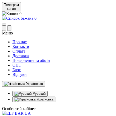
Телеграм
канал
0
0
Меню
Про нас
Контакти
Оплата
Доставка
Повернення та обмін
ОПТ
Блог
Відгуки
Українська
Русский
Українська
Особистий кабінет