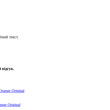
йний текст.
 відгук.
nge Original