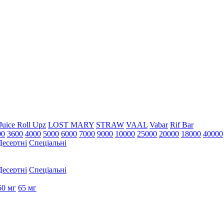
Juice Roll Upz
LOST MARY
STRAW
VAAL
Vabar
Rif Bar
00
3600
4000
5000
6000
7000
9000
10000
25000
20000
18000
40000
Десертні
Спеціальні
Десертні
Спеціальні
60 мг
65 мг