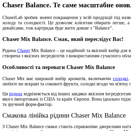
Chaser Balance. Те саме масштабне оно
ChaserLab зробив значні покращення у всій продукції під наз
холоду та солодкості. Це дозволяє клієнтам обирати легше, а
девайсами, тож картридж буде жити довше з "Balance".
Chaser Mix Balance. Смак, який переслідує Вас!
Рідина
Chaser
Mix Balance – це надійний та якісний вибір для в
створена з якісних інгредієнтів з використанням сучасного обл
Особливості та переваги Chaser Mix Balance
Chaser Mix має широкий вибір ароматів, включаючи
солодкі
,
любите ви яскраві та соковиті фрукти, солодкі ягоди чи м'ятну 
Ця
рідина
відрізняється від інших завдяки якісним інгредієнта
якого імпортовані із США та країн Європи. Вона ідеально під
та зручний форм-фактор.
Смакова лінійка рідини Chaser Mix
Balance
З Chaser Mix Balance смаки стають справжніми джерелами натхн