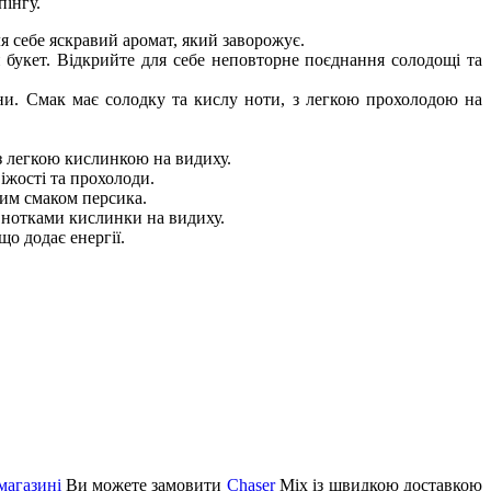
пінгу.
я себе яскравий аромат, який заворожує.
букет. Відкрийте для себе неповторне поєднання солодощі та
ни. Смак має солодку та кислу ноти, з легкою прохолодою на
з легкою кислинкою на видиху.
іжості та прохолоди.
чим смаком персика.
 нотками кислинки на видиху.
о додає енергії.
магазині
Ви можете замовити
Chaser
Mix із швидкою доставкою