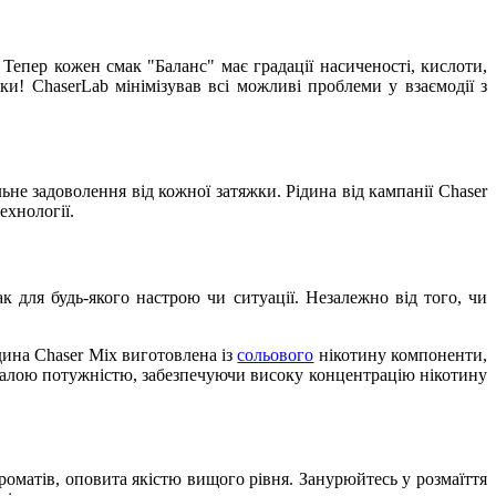
Тепер кожен смак "Баланс" має градації насиченості, кислоти,
ки! ChaserLab мінімізував всі можливі проблеми у взаємодії з
ьне задоволення від кожної затяжки. Рідина від кампанії Chaser
ехнології.
 для будь-якого настрою чи ситуації. Незалежно від того, чи
дина Chaser Mix виготовлена із
сольового
нікотину компоненти,
малою потужністю, забезпечуючи високу концентрацію нікотину
роматів, оповита якістю вищого рівня. Занурюйтесь у розмаїття