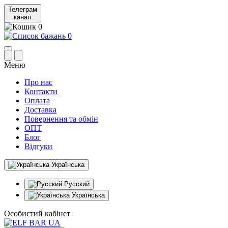
Телеграм
канал
0
0
Меню
Про нас
Контакти
Оплата
Доставка
Повернення та обмін
ОПТ
Блог
Відгуки
Українська
Русский
Українська
Особистий кабінет