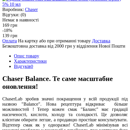
Виробник:
Chaser
Відгуки:
(0)
Немає в наявності
169 грн
-18%
139 грн
Оплата
На картку або при отриманні товару
Доставка
Безкоштовна доставка від 2000 грн у відділення Нової Пошти
Опис товару
Характеристики
Відгуків
0
Chaser Balance. Те саме масштабне
оновлення!
ChaserLab зробив значні покращення у всій продукції під
назвою "Balance". Нова рецептура відкриває більше
можливостей ! Тепер кожен смак "Баланс" має градації
насиченості, кислоти, холоду та солодкості. Це дозволяє
клієнтам обирати легше, а продавцю простіше консультувати.
Відтепер смак як у одноразки! ChaserLab мінімізував всі