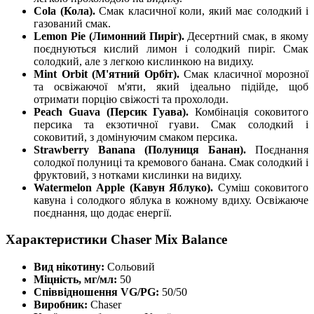
Cola (Кола).
Смак класичної коли, який має солодкий і
газований смак.
Lemon Pie (Лимонний Пиріг).
Десертний смак, в якому
поєднуються кислий лимон і солодкий пиріг. Смак
солодкий, але з легкою кислинкою на видиху.
Mint Orbit (М'ятний Орбіт).
Смак класичної морозної
та освіжаючої м'яти, який ідеально підійде, щоб
отримати порцію свіжості та прохолоди.
Peach Guava (Персик Гуава).
Комбінація соковитого
персика та екзотичної гуави. Смак солодкий і
соковитий, з домінуючим смаком персика.
Strawberry Banana (Полуниця Банан).
Поєднання
солодкої полуниці та кремового банана. Смак солодкий і
фруктовий, з нотками кислинки на видиху.
Watermelon Apple (Кавун Яблуко).
Суміш соковитого
кавуна і солодкого яблука в кожному вдиху. Освіжаюче
поєднання, що додає енергії.
Характеристики Chaser Mix Balance
Вид нікотину:
Сольовий
Міцність, мг/мл:
50
Співвідношення VG/PG:
50/50
Виробник:
Chaser