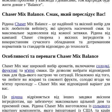
можливі проблеми у взаємодії з девайсами, тож картридж буде
жити довше з "Balance".
Chaser Mix Balance. Смак, який переслідує Вас!
Рідина
Chaser
Mix Balance – це надійний та якісний вибір для
всіх любителів вейпінгу, які цінують насичений смак та
максимальне задоволення від кожної затяжки. Рідина від
кампанії Chaser створена з якісних інгредієнтів з
використанням сучасного обладнання та дотриманням
нормативів та стандартів відповідно до технології.
Особливості та переваги Chaser Mix Balance
Chaser Mix має широкий вибір ароматів, включаючи
солодкі
,
фруктові
та
м'ятні
смаки. Це дозволяє вибрати відповідний
смак для будь-якого настрою чи ситуації. Незалежно від того,
чи любите ви яскраві та соковиті фрукти, солодкі ягоди чи
м'ятну прохолоду – Chaser Mix має відповідний варіант для
вас.
Ця
рідина
відрізняється від інших завдяки якісним
інгредієнтам, що забезпечує максимально щільний дим та
приємний смак. Рідина Chaser Mix виготовлена із
сольового
нікотину компоненти, якого імпортовані із США та країн