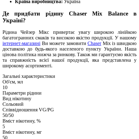
Країна виробництва:
Україна
Де придбати рідину Chaser Mix Balance в
Україні?
Рідина Чейзер Мікс привертає увагу широкою лінійкою
багатогранних смаків та високою якістю продукції. У нашому
інтернет-магазині
Ви можете замовити
Chaser
Mix із швидкою
доставкою до будь-якого населеного пункту України. Наша
цінова політика нижча за ринкову. Також ми гарантуємо якість
та справжність всієї нашої продукції, яка представлена у
широкому асортименті.
Загальні характеристики
Об'єм, мл
10
Параметри рідини
Вид нікотину
Сольовий
Співвідношення VG/PG
50/50
Вміст нікотину, %
5
Вміст нікотину, мг
50