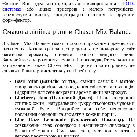
Європи. Вона ідеально підходить для використання в
POD-
системах
або інших пристроїв з малою потужністю,
забезпечуючи високу концентрацію нікотину та зручний
форм-фактор.
Смакова лінійка рідини Chaser Mix
Balance
З Chaser Mix Balance смаки стають справжніми джерелами
натхнення. Кожна крапля цієї рідини - це подорож у світ
багатства ароматів, оповита якістю вищого рівня.
Занурюйтесь у розмаїття смаків і насолоджуйтесь кожним
затягуванням, адже Chaser Mix - це не просто рідина, це
справжній витвір мистецтва у світі вейпінгу.
Basil Mint (Базилік М'ята).
свіжий базилік з м'ятою
створюють оригінальне поєднання свіжості та прянощів.
Відкрийте для себе яскравий аромат, який заворожує.
Blueberry Jam (Ожиновий Джем).
Ніжне поєднання
стиглих ожин і натурального цукру створюють чудовий
смаковий букет. Відкрийте для себе неповторне
поєднання солодощі та аромату в кожній порції.
Blue Razz Lemonade (Блакитний Лимонад).
Це
освіжаючий смак солодкого і насиченого лимонаду з
блакитної малини. Смак має солодку та кислу ноти, з
легкою прохолодою на видиху.