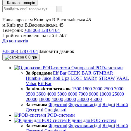
Каталог товарів
Наша адреса:
м.Київ вул.В.Васильківська 45
м.Київ вул.В.Васильківська 45
Телефони:
+38 068 128 64 64
Прийом замовлень на сайті 24/7
До контактів
+38 068 128 64 64
Замовити дзвінок
0
0 грн
Одноразові POD-системи
За брендами
Elf Bar
GEEK BAR
GTMBAR
Humble
Juice Roll Upz
LOST MARY
STRAW
VAAL
Vabar
Rif Bar
За кількістю затяжок
1500
1800
2000
2500
3000
3500
3600
4000
5000
6000
7000
9000
10000
25000
20000
18000
40000
30000
33000
45000
За смаком
Фруктові
Фруктово-ягідні
Ягідні
Напій
Десертні
Спеціальні
POD-системи
Рідини для POD-систем
За смаком
Фруктові
Фруктово-ягідні
Ягідні
Напій
Десертні
Спеціальні