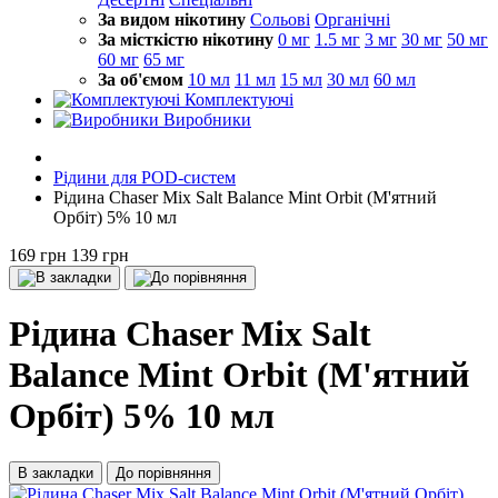
За видом нікотину
Сольові
Органічні
За місткістю нікотину
0 мг
1.5 мг
3 мг
30 мг
50 мг
60 мг
65 мг
За об'ємом
10 мл
11 мл
15 мл
30 мл
60 мл
Комплектуючі
Виробники
Рідини для POD-систем
Рідина Chaser Mix Salt Balance Mint Orbit (М'ятний
Орбіт) 5% 10 мл
169 грн
139 грн
Рідина Chaser Mix Salt
Balance Mint Orbit (М'ятний
Орбіт) 5% 10 мл
В закладки
До порівняння