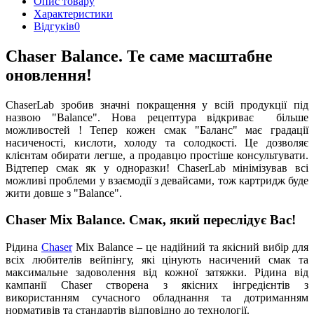
Опис товару
Характеристики
Відгуків
0
Chaser Balance. Те саме масштабне
оновлення!
ChaserLab зробив значні покращення у всій продукції під
назвою "Balance". Нова рецептура відкриває більше
можливостей ! Тепер кожен смак "Баланс" має градації
насиченості, кислоти, холоду та солодкості. Це дозволяє
клієнтам обирати легше, а продавцю простіше консультувати.
Відтепер смак як у одноразки! ChaserLab мінімізував всі
можливі проблеми у взаємодії з девайсами, тож картридж буде
жити довше з "Balance".
Chaser Mix Balance. Смак, який переслідує Вас!
Рідина
Chaser
Mix Balance – це надійний та якісний вибір для
всіх любителів вейпінгу, які цінують насичений смак та
максимальне задоволення від кожної затяжки. Рідина від
кампанії Chaser створена з якісних інгредієнтів з
використанням сучасного обладнання та дотриманням
нормативів та стандартів відповідно до технології.