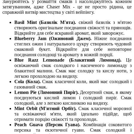
Занурюйтесь у розмаїття смаків і насолоджуйтесь кожним
затягуванням, адже Chaser Mix - це не просто рідина, це
справжній витвір мистецтва у світі вейпінгу.
Basil Mint (Базилік М'ята).
свіжий базилік з м'ятою
створюють оригінальне поєднання свіжості та прянощів.
Відкрийте для себе яскравий аромат, який заворожує.
Blueberry Jam (Ожиновий Джем).
Ніжне поєднання
стиглих ожин і натурального цукру створюють чудовий
смаковий букет. Відкрийте для себе неповторне
поєднання солодощі та аромату в кожній порції.
Blue Razz Lemonade (Блакитний Лимонад).
Це
освіжаючий смак солодкого і насиченого лимонаду з
блакитної малини. Смак має солодку та кислу ноти, з
легкою прохолодою на видиху.
Cola (Кола).
Смак класичної коли, який має солодкий і
газований смак.
Lemon Pie (Лимонний Пиріг).
Десертний смак, в якому
поєднуються кислий лимон і солодкий пиріг. Смак
солодкий, але з легкою кислинкою на видиху.
Mint Orbit (М'ятний Орбіт).
Смак класичної морозної
та освіжаючої м'яти, який ідеально підійде, щоб
отримати порцію свіжості та прохолоди.
Peach Guava (Персик Гуава).
Комбінація соковитого
персика та екзотичної гуави. Смак солодкий і