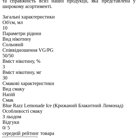
та справжність всієї нашої продукції, яка представлена у
широкому асортименті.
Загальні характеристики
Об'єм, мл
10
Параметри рідини
Вид нікотину
Сольовий
Співвідношення VG/PG
50/50
Вміст нікотину, %
3
Вміст нікотину, мг
30
Смакові характеристики
Вид смаку
Напій
Смак
Blue Razz Lemonade Ice (Крижаний Блакитний Лимонад)
Особливості смаку
З льодом
Відгуки
0
/ 5
середній рейтинг товара