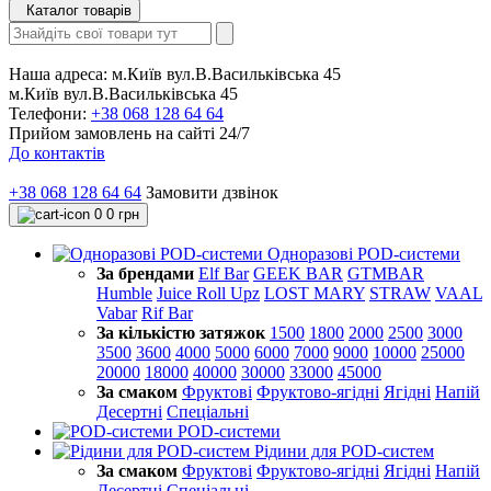
Каталог товарів
Наша адреса:
м.Київ вул.В.Васильківська 45
м.Київ вул.В.Васильківська 45
Телефони:
+38 068 128 64 64
Прийом замовлень на сайті 24/7
До контактів
+38 068 128 64 64
Замовити дзвінок
0
0 грн
Одноразові POD-системи
За брендами
Elf Bar
GEEK BAR
GTMBAR
Humble
Juice Roll Upz
LOST MARY
STRAW
VAAL
Vabar
Rif Bar
За кількістю затяжок
1500
1800
2000
2500
3000
3500
3600
4000
5000
6000
7000
9000
10000
25000
20000
18000
40000
30000
33000
45000
За смаком
Фруктові
Фруктово-ягідні
Ягідні
Напій
Десертні
Спеціальні
POD-системи
Рідини для POD-систем
За смаком
Фруктові
Фруктово-ягідні
Ягідні
Напій
Десертні
Спеціальні