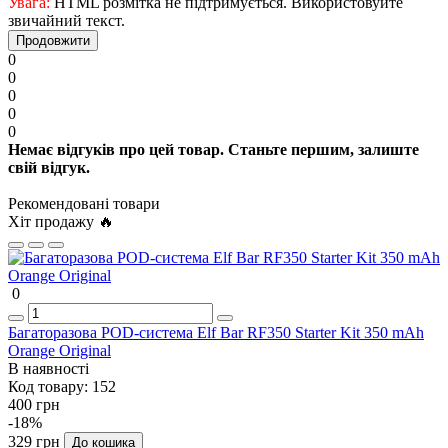
Увага:
HTML розмітка не підтримується. Використовуйте
звичайний текст.
Продовжити
0
0
0
0
0
Немає відгуків про цей товар. Станьте першим, залиште
свій відгук.
Рекомендовані товари
Хіт продажу 🔥
0
Багаторазова POD-система Elf Bar RF350 Starter Kit 350 mAh
Orange Original
В наявності
Код товару:
152
400 грн
-18%
329 грн
До кошика