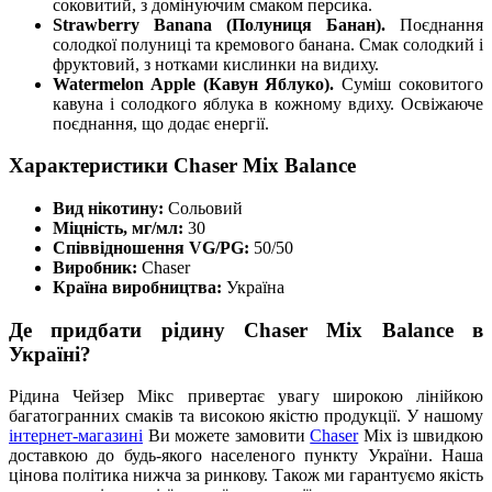
соковитий, з домінуючим смаком персика.
Strawberry Banana (Полуниця Банан).
Поєднання
солодкої полуниці та кремового банана. Смак солодкий і
фруктовий, з нотками кислинки на видиху.
Watermelon Apple (Кавун Яблуко).
Суміш соковитого
кавуна і солодкого яблука в кожному вдиху. Освіжаюче
поєднання, що додає енергії.
Характеристики Chaser Mix Balance
Вид нікотину:
Сольовий
Міцність, мг/мл:
30
Співвідношення VG/PG:
50/50
Виробник:
Chaser
Країна виробництва:
Україна
Де придбати рідину Chaser Mix Balance в
Україні?
Рідина Чейзер Мікс привертає увагу широкою лінійкою
багатогранних смаків та високою якістю продукції. У нашому
інтернет-магазині
Ви можете замовити
Chaser
Mix із швидкою
доставкою до будь-якого населеного пункту України. Наша
цінова політика нижча за ринкову. Також ми гарантуємо якість