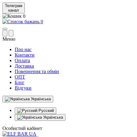
Телеграм
канал
0
0
Меню
Про нас
Контакти
Оплата
Доставка
Повернення та обмін
ОПТ
Блог
Відгуки
Українська
Русский
Українська
Особистий кабінет