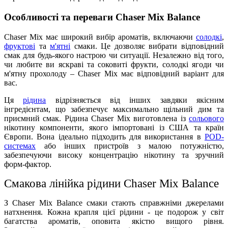
Особливості та переваги Chaser Mix Balance
Chaser Mix має широкий вибір ароматів, включаючи
солодкі
,
фруктові
та
м'ятні
смаки. Це дозволяє вибрати відповідний
смак для будь-якого настрою чи ситуації. Незалежно від того,
чи любите ви яскраві та соковиті фрукти, солодкі ягоди чи
м'ятну прохолоду – Chaser Mix має відповідний варіант для
вас.
Ця
рідина
відрізняється від інших завдяки якісним
інгредієнтам, що забезпечує максимально щільний дим та
приємний смак. Рідина Chaser Mix виготовлена із
сольового
нікотину компоненти, якого імпортовані із США та країн
Європи. Вона ідеально підходить для використання в
POD-
системах
або інших пристроїв з малою потужністю,
забезпечуючи високу концентрацію нікотину та зручний
форм-фактор.
Смакова лінійка рідини Chaser Mix
Balance
З Chaser Mix Balance смаки стають справжніми джерелами
натхнення. Кожна крапля цієї рідини - це подорож у світ
багатства ароматів, оповита якістю вищого рівня.