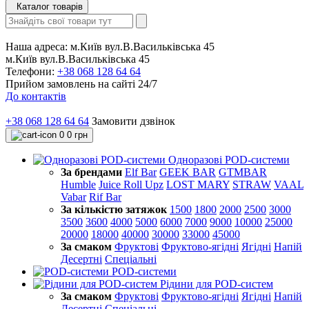
Каталог товарів
Наша адреса:
м.Київ вул.В.Васильківська 45
м.Київ вул.В.Васильківська 45
Телефони:
+38 068 128 64 64
Прийом замовлень на сайті 24/7
До контактів
+38 068 128 64 64
Замовити дзвінок
0
0 грн
Одноразові POD-системи
За брендами
Elf Bar
GEEK BAR
GTMBAR
Humble
Juice Roll Upz
LOST MARY
STRAW
VAAL
Vabar
Rif Bar
За кількістю затяжок
1500
1800
2000
2500
3000
3500
3600
4000
5000
6000
7000
9000
10000
25000
20000
18000
40000
30000
33000
45000
За смаком
Фруктові
Фруктово-ягідні
Ягідні
Напій
Десертні
Спеціальні
POD-системи
Рідини для POD-систем
За смаком
Фруктові
Фруктово-ягідні
Ягідні
Напій
Десертні
Спеціальні