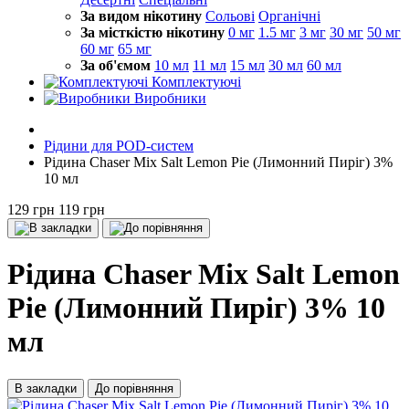
За видом нікотину
Сольові
Органічні
За місткістю нікотину
0 мг
1.5 мг
3 мг
30 мг
50 мг
60 мг
65 мг
За об'ємом
10 мл
11 мл
15 мл
30 мл
60 мл
Комплектуючі
Виробники
Рідини для POD-систем
Рідина Chaser Mix Salt Lemon Pie (Лимонний Пиріг) 3%
10 мл
129 грн
119 грн
Рідина Chaser Mix Salt Lemon
Pie (Лимонний Пиріг) 3% 10
мл
В закладки
До порівняння