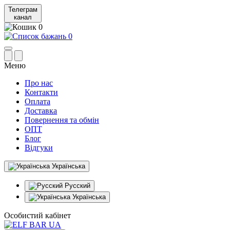
Телеграм
канал
0
0
Меню
Про нас
Контакти
Оплата
Доставка
Повернення та обмін
ОПТ
Блог
Відгуки
Українська
Русский
Українська
Особистий кабінет