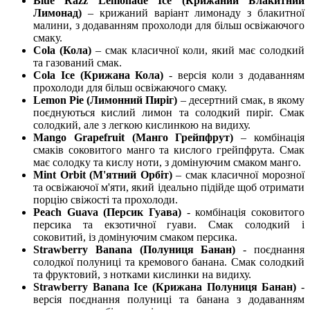
Blue Razz Lemonade Ice (Крижаний Блакитний
Лимонад)
– крижаний варіант лимонаду з блакитної
малини, з додаванням прохолоди для більш освіжаючого
смаку.
Cola (Кола)
– смак класичної коли, який має солодкий
та газований смак.
Cola Ice (Крижана Кола)
- версія коли з додаванням
прохолоди для більш освіжаючого смаку.
Lemon Pie (Лимонний Пиріг)
– десертний смак, в якому
поєднуються кислий лимон та солодкий пиріг. Смак
солодкий, але з легкою кислинкою на видиху.
Mango Grapefruit (Манго Грейпфрут)
– комбінація
смаків соковитого манго та кислого грейпфрута. Смак
має солодку та кислу ноти, з домінуючим смаком манго.
Mint Orbit (М'ятний Орбіт)
– смак класичної морозної
та освіжаючої м'яти, який ідеально підійде щоб отримати
порцію свіжості та прохолоди.
Peach Guava (Персик Гуава)
- комбінація соковитого
персика та екзотичної гуави. Смак солодкий і
соковитий, із домінуючим смаком персика.
Strawberry Banana (Полуниця Банан)
- поєднання
солодкої полуниці та кремового банана. Смак солодкий
та фруктовий, з нотками кислинки на видиху.
Strawberry Banana Ice (Крижана Полуниця Банан)
-
версія поєднання полуниці та банана з додаванням