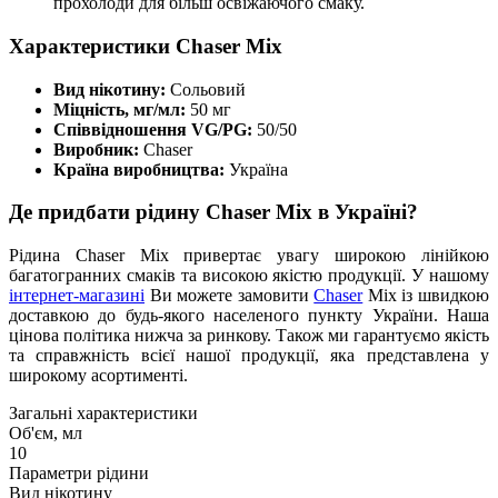
прохолоди для більш освіжаючого смаку.
Характеристики Chaser Mix
Вид нікотину:
Сольовий
Міцність, мг/мл:
50 мг
Співвідношення VG/PG:
50/50
Виробник:
Chaser
Країна виробництва:
Україна
Де придбати рідину Chaser Mix в Україні?
Рідина Chaser Mix привертає увагу широкою лінійкою
багатогранних смаків та високою якістю продукції. У нашому
інтернет-магазині
Ви можете замовити
Chaser
Mix із швидкою
доставкою до будь-якого населеного пункту України. Наша
цінова політика нижча за ринкову. Також ми гарантуємо якість
та справжність всієї нашої продукції, яка представлена у
широкому асортименті.
Загальні характеристики
Об'єм, мл
10
Параметри рідини
Вид нікотину