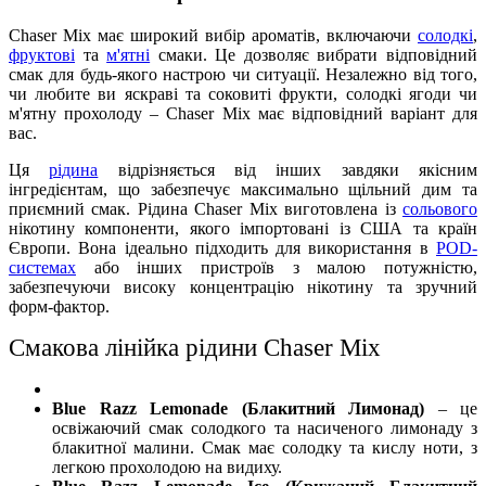
Chaser Mix має широкий вибір ароматів, включаючи
солодкі
,
фруктові
та
м'ятні
смаки. Це дозволяє вибрати відповідний
смак для будь-якого настрою чи ситуації. Незалежно від того,
чи любите ви яскраві та соковиті фрукти, солодкі ягоди чи
м'ятну прохолоду – Chaser Mix має відповідний варіант для
вас.
Ця
рідина
відрізняється від інших завдяки якісним
інгредієнтам, що забезпечує максимально щільний дим та
приємний смак. Рідина Chaser Mix виготовлена із
сольового
нікотину компоненти, якого імпортовані із США та країн
Європи. Вона ідеально підходить для використання в
POD-
системах
або інших пристроїв з малою потужністю,
забезпечуючи високу концентрацію нікотину та зручний
форм-фактор.
Смакова лінійка рідини Chaser Mix
Blue Razz Lemonade (Блакитний Лимонад)
– це
освіжаючий смак солодкого та насиченого лимонаду з
блакитної малини. Смак має солодку та кислу ноти, з
легкою прохолодою на видиху.