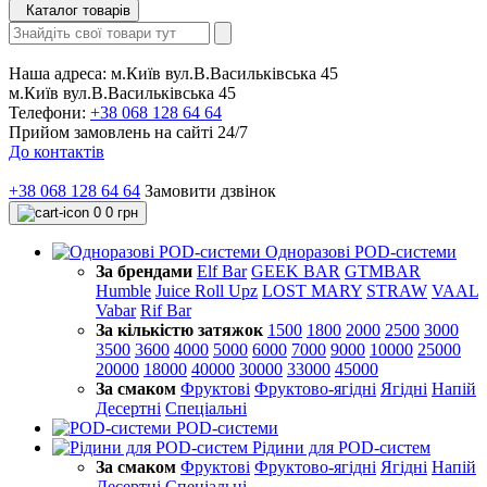
Каталог товарів
Наша адреса:
м.Київ вул.В.Васильківська 45
м.Київ вул.В.Васильківська 45
Телефони:
+38 068 128 64 64
Прийом замовлень на сайті 24/7
До контактів
+38 068 128 64 64
Замовити дзвінок
0
0 грн
Одноразові POD-системи
За брендами
Elf Bar
GEEK BAR
GTMBAR
Humble
Juice Roll Upz
LOST MARY
STRAW
VAAL
Vabar
Rif Bar
За кількістю затяжок
1500
1800
2000
2500
3000
3500
3600
4000
5000
6000
7000
9000
10000
25000
20000
18000
40000
30000
33000
45000
За смаком
Фруктові
Фруктово-ягідні
Ягідні
Напій
Десертні
Спеціальні
POD-системи
Рідини для POD-систем
За смаком
Фруктові
Фруктово-ягідні
Ягідні
Напій
Десертні
Спеціальні