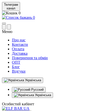
Телеграм
канал
0
0
Меню
Про нас
Контакти
Оплата
Доставка
Повернення та обмін
ОПТ
Блог
Відгуки
Українська
Русский
Українська
Особистий кабінет