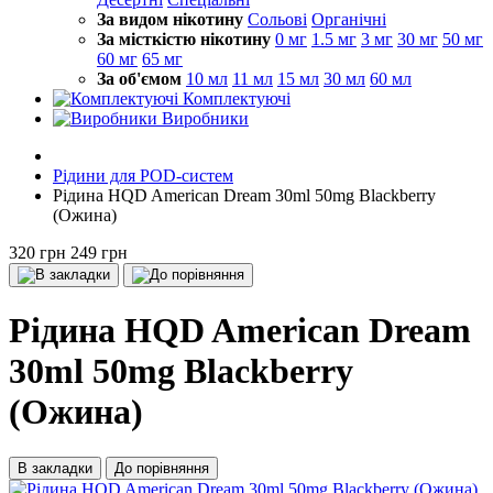
За видом нікотину
Сольові
Органічні
За місткістю нікотину
0 мг
1.5 мг
3 мг
30 мг
50 мг
60 мг
65 мг
За об'ємом
10 мл
11 мл
15 мл
30 мл
60 мл
Комплектуючі
Виробники
Рідини для POD-систем
Рідина HQD American Dream 30ml 50mg Blackberry
(Ожина)
320 грн
249 грн
Рідина HQD American Dream
30ml 50mg Blackberry
(Ожина)
В закладки
До порівняння