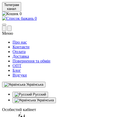
Телеграм
канал
0
0
Меню
Про нас
Контакти
Оплата
Доставка
Повернення та обмін
ОПТ
Блог
Відгуки
Українська
Русский
Українська
Особистий кабінет