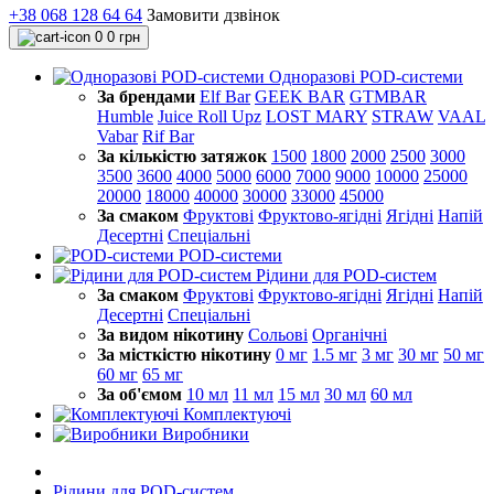
+38 068 128 64 64
Замовити дзвінок
0
0 грн
Одноразові POD-системи
За брендами
Elf Bar
GEEK BAR
GTMBAR
Humble
Juice Roll Upz
LOST MARY
STRAW
VAAL
Vabar
Rif Bar
За кількістю затяжок
1500
1800
2000
2500
3000
3500
3600
4000
5000
6000
7000
9000
10000
25000
20000
18000
40000
30000
33000
45000
За смаком
Фруктові
Фруктово-ягідні
Ягідні
Напій
Десертні
Спеціальні
POD-системи
Рідини для POD-систем
За смаком
Фруктові
Фруктово-ягідні
Ягідні
Напій
Десертні
Спеціальні
За видом нікотину
Сольові
Органічні
За місткістю нікотину
0 мг
1.5 мг
3 мг
30 мг
50 мг
60 мг
65 мг
За об'ємом
10 мл
11 мл
15 мл
30 мл
60 мл
Комплектуючі
Виробники
Рідини для POD-систем