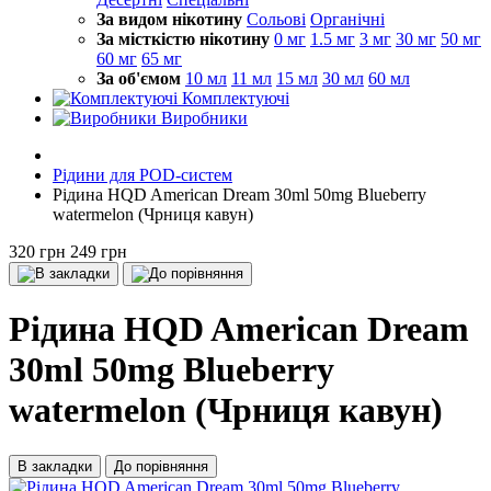
За видом нікотину
Сольові
Органічні
За місткістю нікотину
0 мг
1.5 мг
3 мг
30 мг
50 мг
60 мг
65 мг
За об'ємом
10 мл
11 мл
15 мл
30 мл
60 мл
Комплектуючі
Виробники
Рідини для POD-систем
Рідина HQD American Dream 30ml 50mg Blueberry
watermelon (Чрниця кавун)
320 грн
249 грн
Рідина HQD American Dream
30ml 50mg Blueberry
watermelon (Чрниця кавун)
В закладки
До порівняння