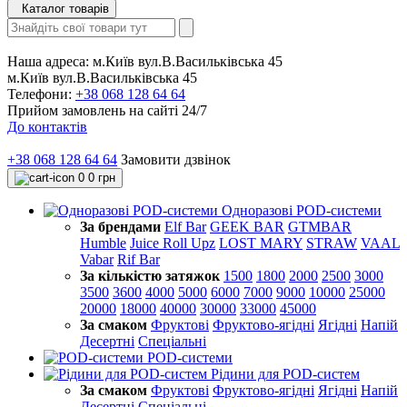
Каталог товарів
Наша адреса:
м.Київ вул.В.Васильківська 45
м.Київ вул.В.Васильківська 45
Телефони:
+38 068 128 64 64
Прийом замовлень на сайті 24/7
До контактів
+38 068 128 64 64
Замовити дзвінок
0
0 грн
Одноразові POD-системи
За брендами
Elf Bar
GEEK BAR
GTMBAR
Humble
Juice Roll Upz
LOST MARY
STRAW
VAAL
Vabar
Rif Bar
За кількістю затяжок
1500
1800
2000
2500
3000
3500
3600
4000
5000
6000
7000
9000
10000
25000
20000
18000
40000
30000
33000
45000
За смаком
Фруктові
Фруктово-ягідні
Ягідні
Напій
Десертні
Спеціальні
POD-системи
Рідини для POD-систем
За смаком
Фруктові
Фруктово-ягідні
Ягідні
Напій
Десертні
Спеціальні