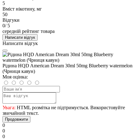
5
Вміст нікотину, мг
50
Відгуки
0
/ 5
середній рейтинг товара
Написати відгук
Написати відгук
Рідина HQD American Dream 30ml 50mg Blueberry watermelon
(Чрниця кавун)
Моя оцінка:
Увага:
HTML розмітка не підтримується. Використовуйте
звичайний текст.
Продовжити
0
0
0