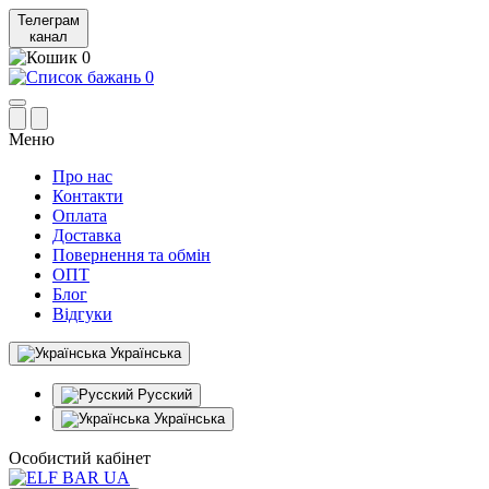
Телеграм
канал
0
0
Меню
Про нас
Контакти
Оплата
Доставка
Повернення та обмін
ОПТ
Блог
Відгуки
Українська
Русский
Українська
Особистий кабінет