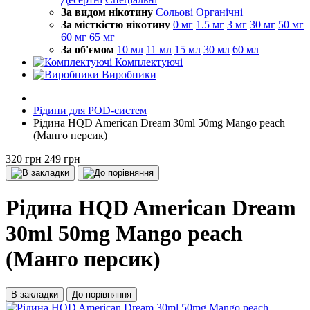
За видом нікотину
Сольові
Органічні
За місткістю нікотину
0 мг
1.5 мг
3 мг
30 мг
50 мг
60 мг
65 мг
За об'ємом
10 мл
11 мл
15 мл
30 мл
60 мл
Комплектуючі
Виробники
Рідини для POD-систем
Рідина HQD American Dream 30ml 50mg Mango peach
(Манго персик)
320 грн
249 грн
Рідина HQD American Dream
30ml 50mg Mango peach
(Манго персик)
В закладки
До порівняння