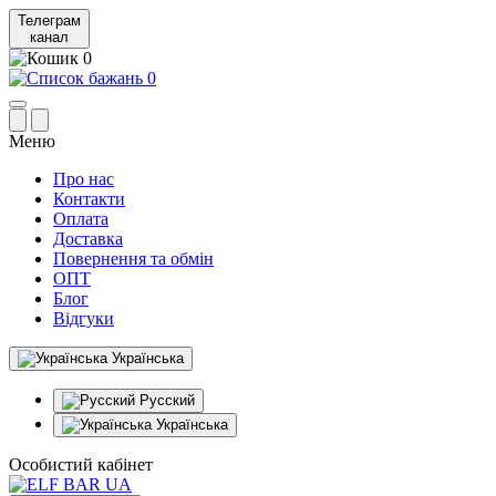
Телеграм
канал
0
0
Меню
Про нас
Контакти
Оплата
Доставка
Повернення та обмін
ОПТ
Блог
Відгуки
Українська
Русский
Українська
Особистий кабінет