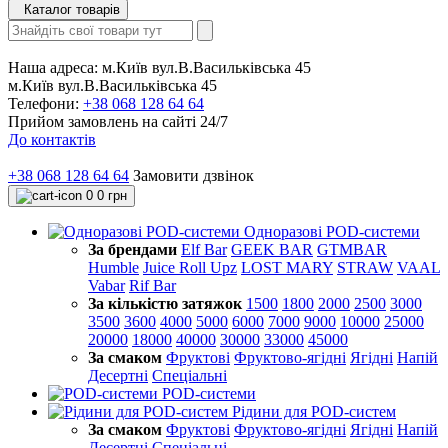
Каталог товарів
Наша адреса:
м.Київ вул.В.Васильківська 45
м.Київ вул.В.Васильківська 45
Телефони:
+38 068 128 64 64
Прийом замовлень на сайті 24/7
До контактів
+38 068 128 64 64
Замовити дзвінок
0
0 грн
Одноразові POD-системи
За брендами
Elf Bar
GEEK BAR
GTMBAR
Humble
Juice Roll Upz
LOST MARY
STRAW
VAAL
Vabar
Rif Bar
За кількістю затяжок
1500
1800
2000
2500
3000
3500
3600
4000
5000
6000
7000
9000
10000
25000
20000
18000
40000
30000
33000
45000
За смаком
Фруктові
Фруктово-ягідні
Ягідні
Напій
Десертні
Спеціальні
POD-системи
Рідини для POD-систем
За смаком
Фруктові
Фруктово-ягідні
Ягідні
Напій
Десертні
Спеціальні