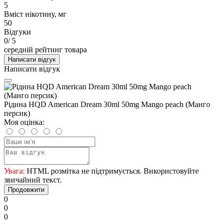
5
Вміст нікотину, мг
50
Відгуки
0
/ 5
середній рейтинг товара
Написати відгук
Написати відгук
Рідина HQD American Dream 30ml 50mg Mango peach (Манго
персик)
Моя оцінка:
Увага:
HTML розмітка не підтримується. Використовуйте
звичайний текст.
Продовжити
0
0
0