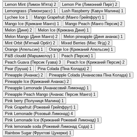
Lemon Mint (Лимон М'ята)
2
Lemon Pie (Лимонний Пиріг)
2
Lemongrass (Лемонграсс)
1
Lush Raspberry (Кавун Малина)
1
Lychee Ice
1
Mango Grapefruit (Манго Грейпфрут)
1
Mango Ice (Крижане Манго)
1
Mango Peach (Манго Персик)
2
Melon (Диня)
2
Melon Ice (Крижана Диня)
1
Melon Mango (Диня Манго)
2
Melon pineapple (Диня ананас)
1
Mint Orbit (М'ятний Орбіт)
2
Mixed Berries (Мікс Ягід)
2
Orange (Апельсин)
1
Orange Ice (Крижаний Апельсин)
1
P&B cloudd (Маршмелоу)
1
Peach (Персик)
1
Peach Guava (Персик Гуава)
3
Peach Ice (Крижаний Персик)
2
Pear (Груша)
1
Pina Colada (Піна Колада)
2
Pineapple (Ананас)
2
Pineapple Colada (Ананасова Піна Колада)
1
Pineapple Ice (Крижаний Ананас)
2
Pineapple Lemonade (Ананасовий Лимонад)
1
Pineapple Peach Mango (Ананас Персик Манго)
1
Pink berry (Полуниця Малина)
1
Pink Grapefruit (Рожевий Грейпфрут)
1
Pink Lemonade (Розовый Лимонад)
4
Pink Lemonade Ice (Крижаний Рожевий Лимонад)
1
Pink lemonade soda (Рожевий Лимонад Сода)
1
Rainbow Sugar (Фруктові Цукерки)
1