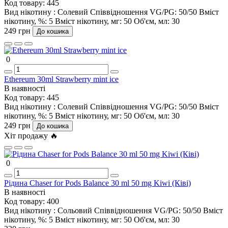
Код товару:
445
Вид нікотину :
Солевий
Співвідношення VG/PG:
50/50
Вміст
нікотину, %:
5
Вміст нікотину, мг:
50
Об'єм, мл:
30
249 грн
До кошика
0
Ethereum 30ml Strawberry mint ice
В наявності
Код товару:
445
Вид нікотину :
Солевий
Співвідношення VG/PG:
50/50
Вміст
нікотину, %:
5
Вміст нікотину, мг:
50
Об'єм, мл:
30
249 грн
До кошика
Хіт продажу 🔥
0
Рідина Chaser for Pods Balance 30 ml 50 mg Kiwi (Ківі)
В наявності
Код товару:
400
Вид нікотину :
Сольовий
Співвідношення VG/PG:
50/50
Вміст
нікотину, %:
5
Вміст нікотину, мг:
50
Об'єм, мл:
30