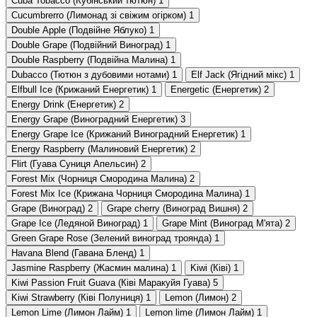
Cuba Tobacco (Кубінський тютюн)
1
Cucumbrerro (Лимонад зі свіжим огірком)
1
Double Apple (Подвійне Яблуко)
1
Double Grape (Подвійний Виноград)
1
Double Raspberry (Подвійна Малина)
1
Dubacco (Тютюн з дубовими нотами)
1
Elf Jack (Ягідний мікс)
1
Elfbull Ice (Крижаний Енергетик)
1
Energetic (Енергетик)
2
Energy Drink (Енергетик)
2
Energy Grape (Виноградний Енергетик)
3
Energy Grape Ice (Крижаний Виноградний Енергетик)
1
Energy Raspberry (Малиновий Енергетик)
2
Flirt (Гуава Суниця Апельсин)
2
Forest Mix (Чорниця Смородина Малина)
2
Forest Mix Ice (Крижана Чорниця Смородина Малина)
1
Grape (Виноград)
2
Grape cherry (Виноград Вишня)
2
Grape Ice (Ледяной Виноград)
1
Grape Mint (Виноград М'ята)
2
Green Grape Rose (Зелений виноград троянда)
1
Havana Blend (Гавана Бленд)
1
Jasmine Raspberry (Жасмин малина)
1
Kiwi (Ківі)
1
Kiwi Passion Fruit Guava (Ківі Маракуйя Гуава)
5
Kiwi Strawberry (Ківі Полуниця)
1
Lemon (Лимон)
2
Lemon Lime (Лимон Лайм)
1
Lemon lime (Лимон Лайм)
1