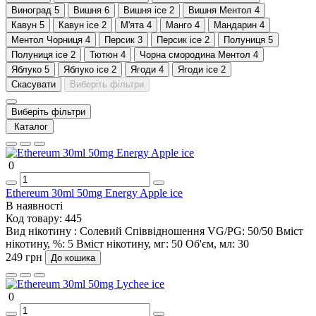
Виноград
5
Вишня
6
Вишня ice
2
Вишня Ментол
4
Кавун
5
Кавун ice
2
М'ята
4
Манго
4
Мандарин
4
Ментол Чорниця
4
Персик
3
Персик ice
2
Полуниця
5
Полуниця ice
2
Тютюн
4
Чорна смородина Ментол
4
Яблуко
5
Яблуко ice
2
Ягоди
4
Ягоди ice
2
Скасувати
Виберіть фільтри
Виберіть фільтри
Каталог
0
Ethereum 30ml 50mg Energy Apple ice
В наявності
Код товару:
445
Вид нікотину :
Солевий
Співвідношення VG/PG:
50/50
Вміст
нікотину, %:
5
Вміст нікотину, мг:
50
Об'єм, мл:
30
249 грн
До кошика
0