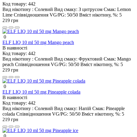
Код товару:
442
Вид нікотину :
Солевий
Вид смаку:
З цитрусом
Смак:
Lemon
Lime
Співвідношення VG/PG:
50/50
Вміст нікотину, %:
5
219 грн
0
ELF LIQ 10 ml 50 mg Mango peach
В наявності
Код товару:
442
Вид нікотину :
Солевий
Вид смаку:
Фруктовий
Смак:
Mango
peach
Співвідношення VG/PG:
50/50
Вміст нікотину, %:
5
219 грн
0
ELF LIQ 10 ml 50 mg Pineapple colada
В наявності
Код товару:
442
Вид нікотину :
Солевий
Вид смаку:
Напій
Смак:
Pineapple
colada
Співвідношення VG/PG:
50/50
Вміст нікотину, %:
5
219 грн
0