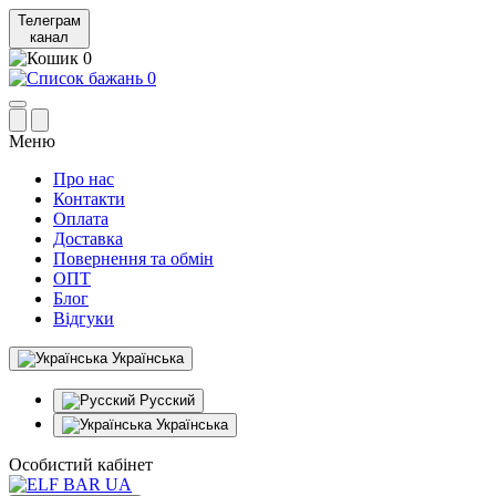
Телеграм
канал
0
0
Меню
Про нас
Контакти
Оплата
Доставка
Повернення та обмін
ОПТ
Блог
Відгуки
Українська
Русский
Українська
Особистий кабінет