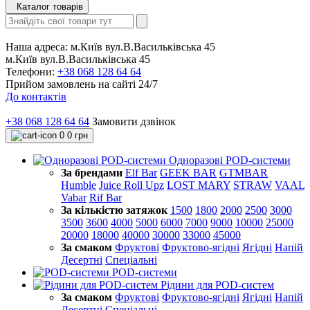
Каталог товарів
Наша адреса:
м.Київ вул.В.Васильківська 45
м.Київ вул.В.Васильківська 45
Телефони:
+38 068 128 64 64
Прийом замовлень на сайті 24/7
До контактів
+38 068 128 64 64
Замовити дзвінок
0
0 грн
Одноразові POD-системи
За брендами
Elf Bar
GEEK BAR
GTMBAR
Humble
Juice Roll Upz
LOST MARY
STRAW
VAAL
Vabar
Rif Bar
За кількістю затяжок
1500
1800
2000
2500
3000
3500
3600
4000
5000
6000
7000
9000
10000
25000
20000
18000
40000
30000
33000
45000
За смаком
Фруктові
Фруктово-ягідні
Ягідні
Напій
Десертні
Спеціальні
POD-системи
Рідини для POD-систем
За смаком
Фруктові
Фруктово-ягідні
Ягідні
Напій
Десертні
Спеціальні