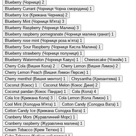
Blueberry (Чорниця)
2
Blueberry Currant (Чорниця Чорна смородина)
1
Blueberry Ice (Крижана Черника)
2
Blueberry Mint (Чорниця М'ята)
3
Blueberry Raspberry (Чорниця Малина)
3
Blueberry raspberry pomegranate (Чорниця малина гранат)
1
Blueberry rose mint (Чорниця роза мʼята)
1
Blueberry Sour Raspberry (Чорниця Кисла Малина)
1
Blueberry strawberry (Чорниця полуниця)
1
Blueberry Watermelon (Чорниця Кавун)
1
Cheesecake (Чізкейк)
1
Cherry Cola (Вишня Кола)
2
Cherry Lemon (Вишня Лимон)
2
Cherry Lemon Peach (Вишня Лимон Персик)
1
Cherry menthol (Вишня ментол)
1
Chrysantha (Хризантема)
1
Coconut (Кокос)
1
Coconut Melon (Кокос Диня)
2
Coconut pandan (Кокос Пандан)
1
Cola (Кола)
4
Cola Ice (Крижана Кола)
3
Cola Lemon (Кола Лимон)
1
Cool Mint (Холодна М'ята)
1
Cotton Candy (Солодка Вата)
1
Cotton Candy Ice (Крижана Солодка Вата)
1
Cranberry Mors (Журавлинний Морс)
1
Cranberry raspberry (Журавлина малина)
1
Cream Tobacco (Крем Тютюн)
1