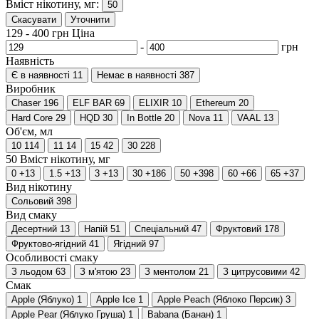
Вміст нікотину, мг:
50
Скасувати
Уточнити
129
-
400
грн
Ціна
-
грн
Наявність
Є в наявності
11
Немає в наявності
387
Виробник
Chaser
196
ELF BAR
69
ELIXIR
10
Ethereum
20
Hard Core
29
HQD
30
In Bottle
20
Nova
11
VAAL
13
Об'єм, мл
10
114
11
14
15
42
30
228
50
Вміст нікотину, мг
0
+13
1.5
+13
3
+13
30
+186
50
+398
60
+66
65
+37
Вид нікотину
Сольовий
398
Вид смаку
Десертний
13
Напій
51
Спеціальний
47
Фруктовий
178
Фруктово-ягідний
41
Ягідний
97
Особливості смаку
З льодом
63
З м'ятою
23
З ментолом
21
З цитрусовими
42
Смак
Apple (Яблуко)
1
Apple Ice
1
Apple Peach (Яблоко Персик)
3
Apple Pear (Яблуко Груша)
1
Babana (Банан)
1