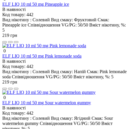
ELF LIQ 10 ml 50 mg Pineapple ice
В наявності
Код товару:
442
Вид нікотину :
Солевий
Вид смаку:
Фруктовий
Смак:
Pineapple ice
Співвідношення VG/PG:
50/50
Вміст нікотину, %:
5
219 грн
0
ELF LIQ 10 ml 50 mg Pink lemonade soda
В наявності
Код товару:
442
Вид нікотину :
Солевий
Вид смаку:
Напій
Смак:
Pink lemonade
soda
Співвідношення VG/PG:
50/50
Вміст нікотину, %:
5
219 грн
0
ELF LIQ 10 ml 50 mg Sour watermelon gummy
В наявності
Код товару:
442
Вид нікотину :
Солевий
Вид смаку:
Ягідний
Смак:
Sour
watermelon gummy
Співвідношення VG/PG:
50/50
Вміст
нікотину, %:
5