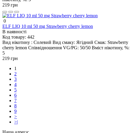
219 грн
0
ELF LIQ 10 ml 50 mg Strawberry cherry lemon
В наявності
Код товару:
442
Вид нікотину :
Солевий
Вид смаку:
Ягідний
Смак:
Strawberry
cherry lemon
Співвідношення VG/PG:
50/50
Вміст нікотину, %:
5
219 грн
1
2
3
4
5
6
7
8
9
>
>|
Наша адреса: