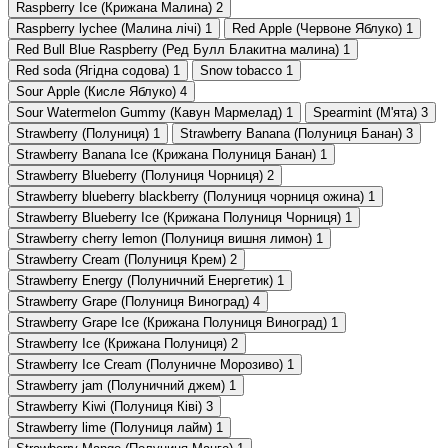
Raspberry Ice (Крижана Малина)
2
Raspberry lychee (Малина лічі)
1
Red Apple (Червоне Яблуко)
1
Red Bull Blue Raspberry (Ред Булл Блакитна малина)
1
Red soda (Ягідна содова)
1
Snow tobacco
1
Sour Apple (Кисле Яблуко)
4
Sour Watermelon Gummy (Кавун Мармелад)
1
Spearmint (М'ята)
3
Strawberry (Полуниця)
1
Strawberry Banana (Полуниця Банан)
3
Strawberry Banana Ice (Крижана Полуниця Банан)
1
Strawberry Blueberry (Полуниця Чорниця)
2
Strawberry blueberry blackberry (Полуниця чорниця ожина)
1
Strawberry Blueberry Ice (Крижана Полуниця Чорниця)
1
Strawberry cherry lemon (Полуниця вишня лимон)
1
Strawberry Cream (Полуниця Крем)
2
Strawberry Energy (Полуничний Енергетик)
1
Strawberry Grape (Полуниця Виноград)
4
Strawberry Grape Ice (Крижана Полуниця Виноград)
1
Strawberry Ice (Крижана Полуниця)
2
Strawberry Ice Cream (Полуничне Морозиво)
1
Strawberry jam (Полуничний джем)
1
Strawberry Kiwi (Полуниця Ківі)
3
Strawberry lime (Полуниця лайм)
1