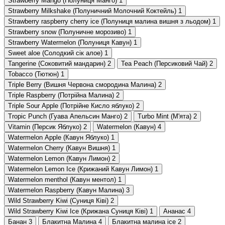
Strawberry Mango (Полуниця Манго)
1
Strawberry Milkshake (Полуничний Молочний Коктейль)
1
Strawberry raspberry cherry ice (Полуниця малина вишня з льодом)
1
Strawberry snow (Полуничне морозиво)
1
Strawberry Watermelon (Полуниця Кавун)
1
Sweet aloe (Солодкий сік алое)
1
Tangerine (Соковитий мандарин)
2
Tea Peach (Персиковий Чай)
2
Tobacco (Тютюн)
1
Triple Berry (Вишня Червона смородина Малина)
2
Triple Raspberry (Потрійна Малина)
2
Triple Sour Apple (Потрійне Кисло яблуко)
2
Tropic Punch (Гуава Апельсин Манго)
2
Turbo Mint (М'ята)
2
Vitamin (Персик Яблуко)
2
Watermelon (Кавун)
4
Watermelon Apple (Кавун Яблуко)
1
Watermelon Cherry (Кавун Вишня)
1
Watermelon Lemon (Кавун Лимон)
2
Watermelon Lemon Ice (Крижаний Кавун Лимон)
1
Watermelon menthol (Кавун ментол)
1
Watermelon Raspberry (Кавун Малина)
3
Wild Strawberry Kiwi (Суниця Ківі)
2
Wild Strawberry Kiwi Ice (Крижана Суниця Ківі)
1
Ананас
4
Банан
3
Блакитна Малина
4
Блакитна малина ice
2