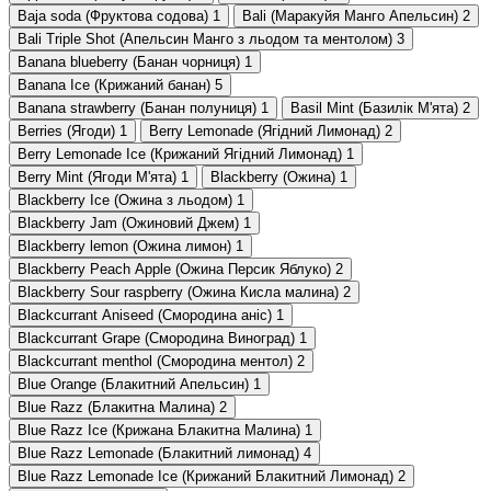
Baja soda (Фруктова содова)
1
Bali (Маракуйя Манго Апельсин)
2
Bali Triple Shot (Апельсин Манго з льодом та ментолом)
3
Banana blueberry (Банан чорниця)
1
Banana Ice (Крижаний банан)
5
Banana strawberry (Банан полуниця)
1
Basil Mint (Базилік М'ята)
2
Berries (Ягоди)
1
Berry Lemonade (Ягідний Лимонад)
2
Berry Lemonade Ice (Крижаний Ягідний Лимонад)
1
Berry Mint (Ягоди М'ята)
1
Blackberry (Ожина)
1
Blackberry Ice (Ожина з льодом)
1
Blackberry Jam (Ожиновий Джем)
1
Blackberry lemon (Ожина лимон)
1
Blackberry Peach Apple (Ожина Персик Яблуко)
2
Blackberry Sour raspberry (Ожина Кисла малина)
2
Blackcurrant Aniseed (Смородина аніс)
1
Blackcurrant Grape (Смородина Виноград)
1
Blackcurrant menthol (Смородина ментол)
2
Blue Orange (Блакитний Апельсин)
1
Blue Razz (Блакитна Малина)
2
Blue Razz Ice (Крижана Блакитна Малина)
1
Blue Razz Lemonade (Блакитний лимонад)
4
Blue Razz Lemonade Ice (Крижаний Блакитний Лимонад)
2