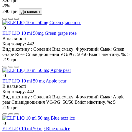
320 грн
-9%
290 грн
До кошика
0
ELF LIQ 10 ml 50mg Green grape rose
В наявності
Код товару:
442
Вид нікотину :
Солевий
Вид смаку:
Фруктовий
Смак:
Green
Grape Rose
Співвідношення VG/PG:
50/50
Вміст нікотину, %:
5
219 грн
0
ELF LIQ 10 ml 50 mg Apple pear
В наявності
Код товару:
442
Вид нікотину :
Солевий
Вид смаку:
Фруктовий
Смак:
Apple
pear
Співвідношення VG/PG:
50/50
Вміст нікотину, %:
5
219 грн
0
ELF LIQ 10 ml 50 mg Blue razz ice