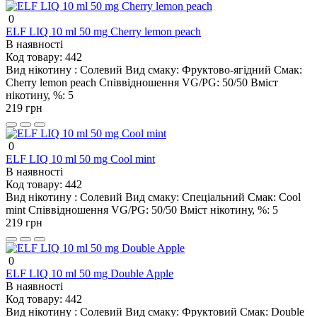
0
ELF LIQ 10 ml 50 mg Cherry lemon peach
В наявності
Код товару:
442
Вид нікотину :
Солевий
Вид смаку:
Фруктово-ягідний
Смак:
Cherry lemon peach
Співвідношення VG/PG:
50/50
Вміст
нікотину, %:
5
219 грн
0
ELF LIQ 10 ml 50 mg Cool mint
В наявності
Код товару:
442
Вид нікотину :
Солевий
Вид смаку:
Спеціальний
Смак:
Cool
mint
Співвідношення VG/PG:
50/50
Вміст нікотину, %:
5
219 грн
0
ELF LIQ 10 ml 50 mg Double Apple
В наявності
Код товару:
442
Вид нікотину :
Солевий
Вид смаку:
Фруктовий
Смак:
Double