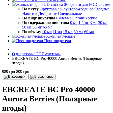
Жидкости для POD-систем
По вкусу
Фруктовые
Фруктово-ягодные
Ягодные
Напиток
Десертные
Специальные
По виду никотина
Солевые
Органические
По содержанию никотина
0 мг
1.5 мг
3 мг
30 мг
50 мг
60 мг
65 мг
По объему
10 мл
11 мл
15 мл
30 мл
60 мл
Комплектующие
Производители
Одноразовые POD-системы
EBCREATE BC Pro 40000 Aurora Berries (Полярные
ягоды)
989 грн
899 грн
EBCREATE BC Pro 40000
Aurora Berries (Полярные
ягоды)