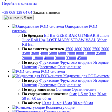
Перейти в контакты
+38 068 128 64 64
Заказать звонок
0
0 грн
Одноразовые POD-
системы
По брендам
Elf Bar
GEEK BAR
GTMBAR
Humble
Juice Roll Upz
LOST MARY
STRAW
VAAL
Vabar
Rif Bar
По количеству затяжек
1500
1800
2000
2500
3000
3500
3600
4000
5000
6000
7000
9000
10000
25000
20000
18000
40000
30000
33000
45000
По вкусу
Фруктовые
Фруктово-ягодные
Ягодные
Напиток
Десертные
Специальные
POD-системы
Жидкости для POD-систем
По вкусу
Фруктовые
Фруктово-ягодные
Ягодные
Напиток
Десертные
Специальные
По виду никотина
Солевые
Органические
По содержанию никотина
0 мг
1.5 мг
3 мг
30 мг
50 мг
60 мг
65 мг
По объему
10 мл
11 мл
15 мл
30 мл
60 мл
Комплектующие
Производители