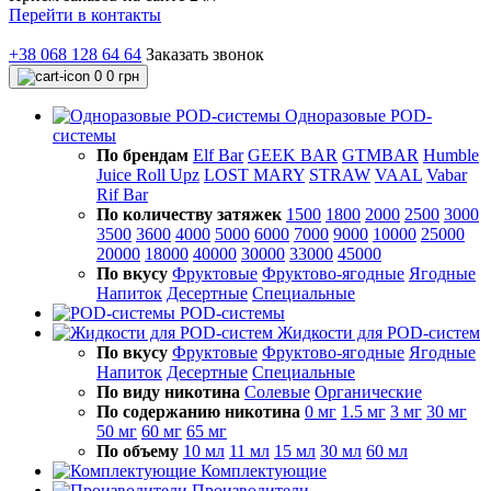
Перейти в контакты
+38 068 128 64 64
Заказать звонок
0
0 грн
Одноразовые POD-
системы
По брендам
Elf Bar
GEEK BAR
GTMBAR
Humble
Juice Roll Upz
LOST MARY
STRAW
VAAL
Vabar
Rif Bar
По количеству затяжек
1500
1800
2000
2500
3000
3500
3600
4000
5000
6000
7000
9000
10000
25000
20000
18000
40000
30000
33000
45000
По вкусу
Фруктовые
Фруктово-ягодные
Ягодные
Напиток
Десертные
Специальные
POD-системы
Жидкости для POD-систем
По вкусу
Фруктовые
Фруктово-ягодные
Ягодные
Напиток
Десертные
Специальные
По виду никотина
Солевые
Органические
По содержанию никотина
0 мг
1.5 мг
3 мг
30 мг
50 мг
60 мг
65 мг
По объему
10 мл
11 мл
15 мл
30 мл
60 мл
Комплектующие
Производители