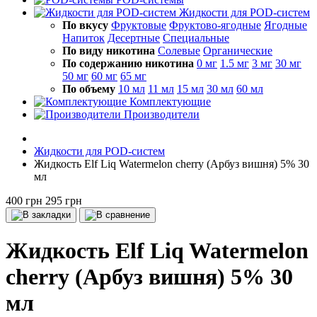
Жидкости для POD-систем
По вкусу
Фруктовые
Фруктово-ягодные
Ягодные
Напиток
Десертные
Специальные
По виду никотина
Солевые
Органические
По содержанию никотина
0 мг
1.5 мг
3 мг
30 мг
50 мг
60 мг
65 мг
По объему
10 мл
11 мл
15 мл
30 мл
60 мл
Комплектующие
Производители
Жидкости для POD-систем
Жидкость Elf Liq Watermelon cherry (Арбуз вишня) 5% 30
мл
400 грн
295 грн
Жидкость Elf Liq Watermelon
cherry (Арбуз вишня) 5% 30
мл