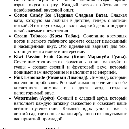
взрыв вкуса во рту. Каждый затяжка обеспечивает
незабываемый вкусовой опыт.
Cotton Candy Ice (Ледяная Сладкая Вата).
Сладкая
вата, которую вы любили в детстве, теперь с мятной
ноткой. Этот вкус охладит вас в жаркий день и подарит
незабываемые впечатления.
Cream Tobacco (Крем Табак).
Сочетание кремовых
ноток и легкого табачного аромата создает изысканный
и насыщенный вкус. Это идеальный вариант для тех,
кто ищет нечто новое и интересное.
Kiwi Passion Fruit Guava (Киви Маракуйя Гуава).
Сочетание тропических фруктов - киви, маракуйи и
гуавы - создает свежий и фруктовый вкус, который
поднимет вам настроение и наполнит вас энергией.
Pink Lemonade (Розовый Лимонад).
Лимонад, который
вы еще не пробовали. Розовый лимонад сочетает в себе
кислотность лимона и сладость ягод, создавая
неповторимый вкус.
Watermelon (Арбуз).
Сочный и сладкий арбуз, который
наполняет каждую затяжку свежестью и освежает ваше
вейпинг-путешествие. Каждый вдох уносит вас в
летний сад, где сочные капли арбузного сока окутывают
вас приятной прохладой.