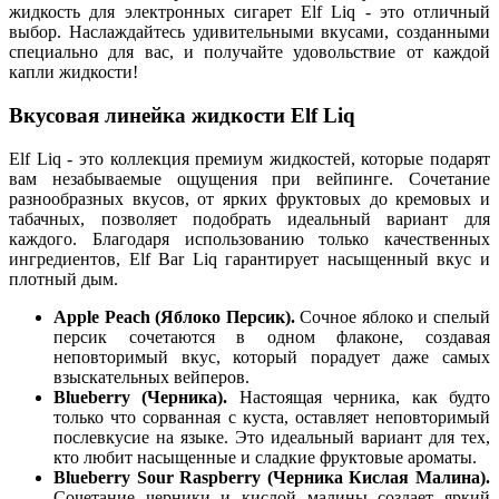
жидкость для электронных сигарет Elf Liq - это отличный
выбор. Наслаждайтесь удивительными вкусами, созданными
специально для вас, и получайте удовольствие от каждой
капли жидкости!
Вкусовая линейка жидкости Elf Liq
Elf Liq - это коллекция премиум жидкостей, которые подарят
вам незабываемые ощущения при вейпинге. Сочетание
разнообразных вкусов, от ярких фруктовых до кремовых и
табачных, позволяет подобрать идеальный вариант для
каждого. Благодаря использованию только качественных
ингредиентов, Elf Bar Liq гарантирует насыщенный вкус и
плотный дым.
Apple Peach (Яблоко Персик).
Сочное яблоко и спелый
персик сочетаются в одном флаконе, создавая
неповторимый вкус, который порадует даже самых
взыскательных вейперов.
Blueberry (Черника).
Настоящая черника, как будто
только что сорванная с куста, оставляет неповторимый
послевкусие на языке. Это идеальный вариант для тех,
кто любит насыщенные и сладкие фруктовые ароматы.
Blueberry Sour Raspberry (Черника Кислая Малина).
Сочетание черники и кислой малины создает яркий