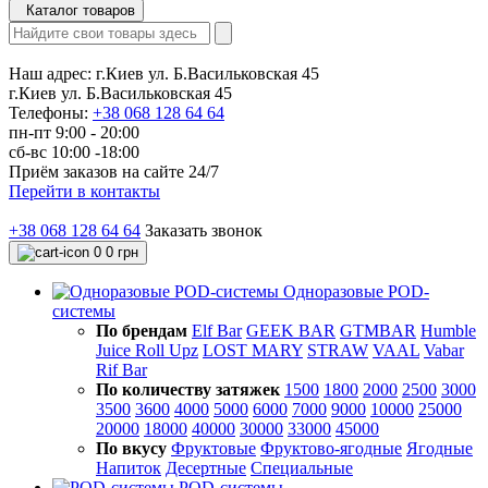
Каталог товаров
Наш адрес:
г.Киев ул. Б.Васильковская 45
г.Киев ул. Б.Васильковская 45
Телефоны:
+38 068 128 64 64
пн-пт 9:00 - 20:00
сб-вс 10:00 -18:00
Приём заказов на сайте 24/7
Перейти в контакты
+38 068 128 64 64
Заказать звонок
0
0 грн
Одноразовые POD-
системы
По брендам
Elf Bar
GEEK BAR
GTMBAR
Humble
Juice Roll Upz
LOST MARY
STRAW
VAAL
Vabar
Rif Bar
По количеству затяжек
1500
1800
2000
2500
3000
3500
3600
4000
5000
6000
7000
9000
10000
25000
20000
18000
40000
30000
33000
45000
По вкусу
Фруктовые
Фруктово-ягодные
Ягодные
Напиток
Десертные
Специальные
POD-системы