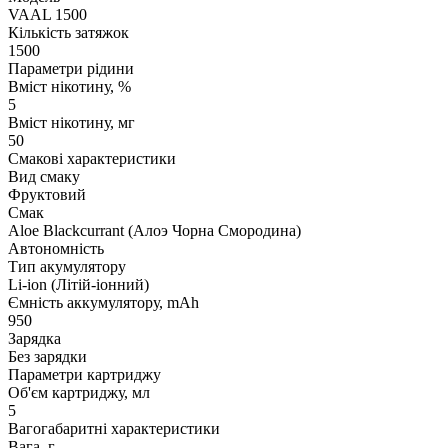
VAAL 1500
Кількість затяжок
1500
Параметри рідини
Вміст нікотину, %
5
Вміст нікотину, мг
50
Смакові характеристики
Вид смаку
Фруктовий
Смак
Aloe Blackcurrant (Алоэ Чорна Смородина)
Автономність
Тип акумулятору
Li-ion (Літій-іонний)
Ємність аккумулятору, mAh
950
Зарядка
Без зарядки
Параметри картриджу
Об'єм картриджу, мл
5
Вагогабаритні характеристики
Вага, г