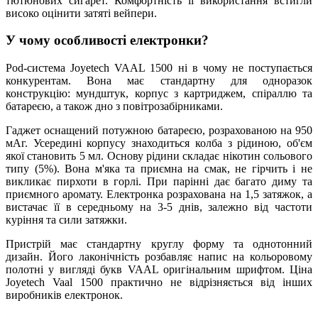
тютюнових сигарет. Комфортність ії використання встигли
високо оцінити затяті вейпери.
У чому особливості електронки?
Pod-система Joyetech VAAL 1500 ні в чому не поступається
конкурентам. Вона має стандартну для одноразок
конструкцію: мундштук, корпус з картриджем, спіраллю та
батареєю, а також дно з повітрозабірниками.
Гаджет оснащений потужною батареєю, розрахованою на 950
мАг. Усередині корпусу знаходиться колба з рідиною, об'єм
якої становить 5 мл. Основу рідини складає нікотин сольового
типу (5%). Вона м'яка та приємна на смак, не гірчить і не
викликає пирхоти в горлі. При парінні дає багато диму та
приємного аромату. Електронка розрахована на 1,5 затяжок, а
вистачає її в середньому на 3-5 днів, залежно від частоти
куріння та сили затяжки.
Пристрій має стандартну круглу форму та однотонний
дизайн. Його лаконічність розбавляє напис на кольоровому
полотні у вигляді букв VAAL оригінальним шрифтом. Ціна
Joyetech Vaal 1500 практично не відрізняється від інших
виробників електронок.