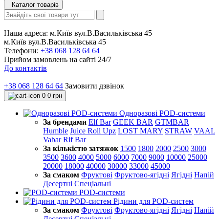
Каталог товарів
Наша адреса:
м.Київ вул.В.Васильківська 45
м.Київ вул.В.Васильківська 45
Телефони:
+38 068 128 64 64
Прийом замовлень на сайті 24/7
До контактів
+38 068 128 64 64
Замовити дзвінок
0
0 грн
Одноразові POD-системи
За брендами
Elf Bar
GEEK BAR
GTMBAR
Humble
Juice Roll Upz
LOST MARY
STRAW
VAAL
Vabar
Rif Bar
За кількістю затяжок
1500
1800
2000
2500
3000
3500
3600
4000
5000
6000
7000
9000
10000
25000
20000
18000
40000
30000
33000
45000
За смаком
Фруктові
Фруктово-ягідні
Ягідні
Напій
Десертні
Спеціальні
POD-системи
Рідини для POD-систем
За смаком
Фруктові
Фруктово-ягідні
Ягідні
Напій
Десертні
Спеціальні