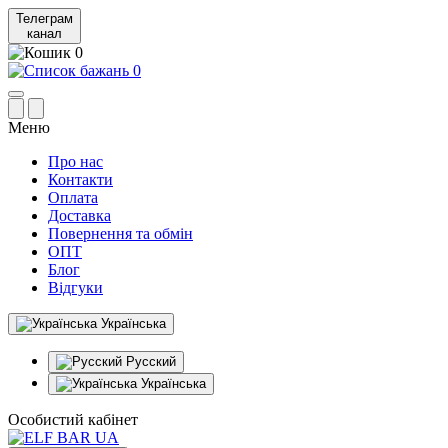
Телеграм
канал
0
0
Меню
Про нас
Контакти
Оплата
Доставка
Повернення та обмін
ОПТ
Блог
Відгуки
Українська
Русский
Українська
Особистий кабінет