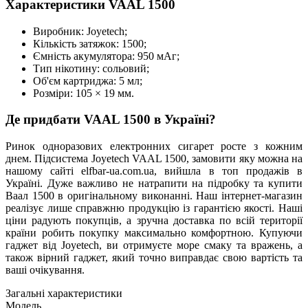
Характеристики VAAL 1500
Виробник: Joyetech;
Кількість затяжок: 1500;
Ємність акумулятора: 950 мАг;
Тип нікотину: сольовий;
Об'єм картриджа: 5 мл;
Розміри: 105 × 19 мм.
Де придбати VAAL 1500 в Україні?
Ринок одноразових електронних сигарет росте з кожним
днем. Підсистема Joyetech VAAL 1500, замовити яку можна на
нашому сайті elfbar-ua.com.ua, вийшла в топ продажів в
Україні. Дуже важливо не натрапити на підробку та купити
Ваал 1500 в оригінальному виконанні. Наш інтернет-магазин
реалізує лише справжню продукцію із гарантією якості. Наші
ціни радують покупців, а зручна доставка по всій території
країни робить покупку максимально комфортною. Купуючи
гаджет від Joyetech, ви отримуєте море смаку та вражень, а
також вірний гаджет, який точно виправдає свою вартість та
ваші очікування.
Загальні характеристики
Модель