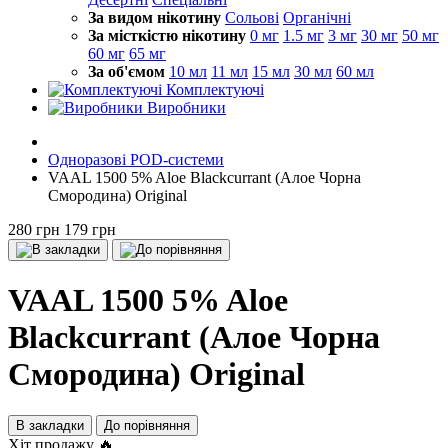
За видом нікотину
Сольові
Органічні
За місткістю нікотину
0 мг
1.5 мг
3 мг
30 мг
50 мг
60 мг
65 мг
За об'ємом
10 мл
11 мл
15 мл
30 мл
60 мл
Комплектуючі
Виробники
Одноразові POD-системи
VAAL 1500 5% Aloe Blackcurrant (Алое Чорна
Смородина) Original
280 грн
179 грн
VAAL 1500 5% Aloe
Blackcurrant (Алое Чорна
Смородина) Original
В закладки
До порівняння
Хіт продажу 🔥