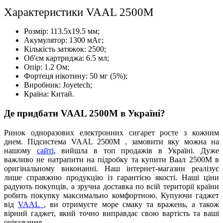
Характеристики VAAL 2500M
Розмір: 113.5x19.5 мм;
Акумулятор: 1300 мАг;
Кількість затяжок: 2500;
Об'єм картриджа: 6.5 мл;
Опір: 1.2 Ом;
Фортеця нікотину: 50 мг (5%);
Виробник: Joyetech;
Країна: Китай.
Де придбати VAAL 2500M в Україні?
Ринок одноразових електронних сигарет росте з кожним
днем. Підсистема VAAL 2500M , замовити яку можна на
нашому
сайті
, вийшла в топ продажів в Україні. Дуже
важливо не натрапити на підробку та купити Ваал 2500М в
оригінальному виконанні. Наш інтернет-магазин реалізує
лише справжню продукцію із гарантією якості. Наші ціни
радують покупців, а зручна доставка по всій території країни
робить покупку максимально комфортною. Купуючи гаджет
від
VAAL
, ви отримуєте море смаку та вражень, а також
вірний гаджет, який точно виправдає свою вартість та ваші
очікування.