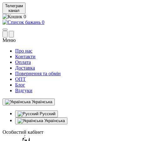
Телеграм
канал
0
0
Меню
Про нас
Контакти
Оплата
Доставка
Повернення та обмін
ОПТ
Блог
Відгуки
Українська
Русский
Українська
Особистий кабінет