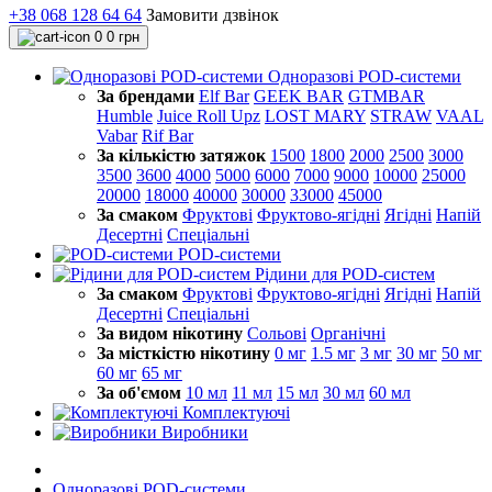
+38 068 128 64 64
Замовити дзвінок
0
0 грн
Одноразові POD-системи
За брендами
Elf Bar
GEEK BAR
GTMBAR
Humble
Juice Roll Upz
LOST MARY
STRAW
VAAL
Vabar
Rif Bar
За кількістю затяжок
1500
1800
2000
2500
3000
3500
3600
4000
5000
6000
7000
9000
10000
25000
20000
18000
40000
30000
33000
45000
За смаком
Фруктові
Фруктово-ягідні
Ягідні
Напій
Десертні
Спеціальні
POD-системи
Рідини для POD-систем
За смаком
Фруктові
Фруктово-ягідні
Ягідні
Напій
Десертні
Спеціальні
За видом нікотину
Сольові
Органічні
За місткістю нікотину
0 мг
1.5 мг
3 мг
30 мг
50 мг
60 мг
65 мг
За об'ємом
10 мл
11 мл
15 мл
30 мл
60 мл
Комплектуючі
Виробники
Одноразові POD-системи