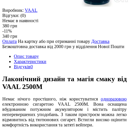
Виробник:
VAAL
Відгуки:
(0)
Немає в наявності
380 грн
-11%
340 грн
Оплата
На картку або при отриманні товару
Доставка
Безкоштовна доставка від 2000 грн у відділення Нової Пошти
Опис товару
Характеристики
Відгуків
0
Лаконічний дизайн та магія смаку від
VAAL 2500M
Немає нічого простішого, ніж користуватися
одноразовою
електронною сигаретою VAAL 2500M. Вона оснащена
вбудованим потужним акумулятором і містить палітру
неперевершених уподобань. З таким пристроєм можна легко
відмовитись від тютюнових сигарет. Встигли високо оцінити
комфортність використання та затяті вейпери.