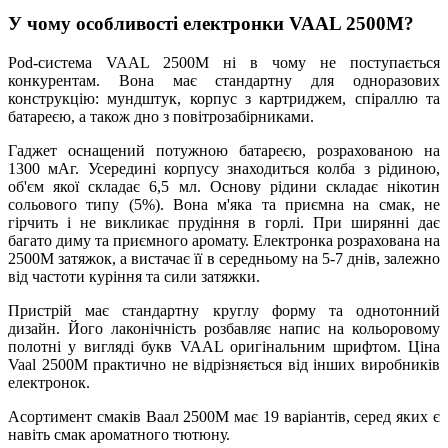
У чому особливості електронки VAAL 2500M?
Pod-система VAAL 2500M ні в чому не поступається
конкурентам. Вона має стандартну для одноразових
конструкцію: мундштук, корпус з картриджем, спіраллю та
батареєю, а також дно з повітрозабірниками.
Гаджет оснащений потужною батареєю, розрахованою на
1300 мАг. Усередині корпусу знаходиться колба з рідиною,
об'єм якої складає 6,5 мл. Основу рідини складає нікотин
сольового типу (5%). Вона м'яка та приємна на смак, не
гірчить і не викликає прудіння в горлі. При ширянні дає
багато диму та приємного аромату. Електронка розрахована на
2500M затяжок, а вистачає її в середньому на 5-7 днів, залежно
від частоти куріння та сили затяжки.
Пристрій має стандартну круглу форму та однотонний
дизайн. Його лаконічність розбавляє напис на кольоровому
полотні у вигляді букв VAAL оригінальним шрифтом. Ціна
Vaal 2500M практично не відрізняється від інших виробників
електронок.
Асортимент смаків Ваал 2500M має 19 варіантів, серед яких є
навіть смак ароматного тютюну.