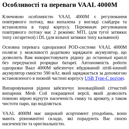
Особливості та переваги VAAL 4000M
Ключовою особливістю VAAL 4000M є регулювання
повітряного потоку, яка випалена у вигляді слайдера та
встановлена в торці корпусу. Перемикач регулювання
повітряного потоку має 2 режими: MTL (для тугої затяжки
типу сигаретної) і DL (для вільної затяжки типу кальянної)
Основна перевага одноразової POD-системи VAAL 4000M
полягає у можливості додатково заряджати акумулятор, що
дозволить Вам використовувати рідину до останньої краплі
без передчасної розрядки батареї. Автономність роботи
одноразки Ваал 4000М забезпечує вбудований літій-іонний
акумулятор ємністю 590 мАг, який заряджається за допомогою
встановленого в нижній частині корпусу
USB Type-C роз'єму
.
Випаровування рідини забезпечує інноваційний сітчастий
випарник Mesh Coil покращеної версії, який дозволить
повною мірою відчути насиченість смаку та аромату, а також
чистоти пари, що виділяється.
VAAL 4000M має широкий асортимент уподобань, вони
мають різноманітні склади, які порадують Вас своєю
насиченістю та оригінальністю.