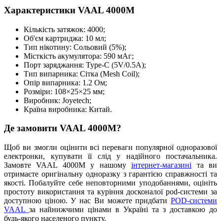
Характеристики VAAL 4000M
Кількість затяжок: 4000;
Об'єм картриджа: 10 мл;
Тип нікотину: Сольовий (5%);
Місткість акумулятора: 590 мАг;
Порт заряджання: Type-C (5V/0.5A);
Тип випарника: Сітка (Mesh Coil);
Опір випарника: 1.2 Ом;
Розміри: 108×25×25 мм;
Виробник: Joyetech;
Країна виробника: Китай.
Де замовити VAAL 4000M?
Щоб ви змогли оцінити всі переваги популярної одноразової
електронки, купувати її слід у надійного постачальника.
Замовте VAAL 4000M у нашому
інтернет-магазині
та ви
отримаєте оригінальну одноразку з гарантією справжності та
якості. Побалуйте себе неповторними уподобаннями, оцініть
простоту використання та куріння досконалої pod-системи за
доступною ціною. У нас Ви можете придбати
POD-системи
VAAL
за найнижчими цінами в Україні та з доставкою до
будь-якого населеного пункту.