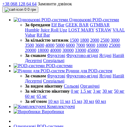
+38 068 128 64 64
Замовити дзвінок
0
0 грн
Одноразові POD-системи
За брендами
Elf Bar
GEEK BAR
GTMBAR
Humble
Juice Roll Upz
LOST MARY
STRAW
VAAL
Vabar
Rif Bar
За кількістю затяжок
1500
1800
2000
2500
3000
3500
3600
4000
5000
6000
7000
9000
10000
25000
20000
18000
40000
30000
33000
45000
За смаком
Фруктові
Фруктово-ягідні
Ягідні
Напій
Десертні
Спеціальні
POD-системи
Рідини для POD-систем
За смаком
Фруктові
Фруктово-ягідні
Ягідні
Напій
Десертні
Спеціальні
За видом нікотину
Сольові
Органічні
За місткістю нікотину
0 мг
1.5 мг
3 мг
30 мг
50 мг
60 мг
65 мг
За об'ємом
10 мл
11 мл
15 мл
30 мл
60 мл
Комплектуючі
Виробники
Одноразові POD-системи