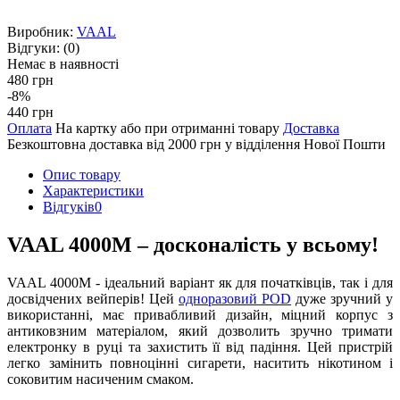
Виробник:
VAAL
Відгуки:
(0)
Немає в наявності
480 грн
-8%
440 грн
Оплата
На картку або при отриманні товару
Доставка
Безкоштовна доставка від 2000 грн у відділення Нової Пошти
Опис товару
Характеристики
Відгуків
0
VAAL 4000M – досконалість у всьому!
VAAL 4000M - ідеальний варіант як для початківців, так і для
досвідчених вейперів! Цей
одноразовий POD
дуже зручний у
використанні, має привабливий дизайн, міцний корпус з
антиковзним матеріалом, який дозволить зручно тримати
електронку в руці та захистить її від падіння. Цей пристрій
легко замінить повноцінні сигарети, наситить нікотином і
соковитим насиченим смаком.