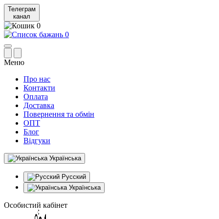
Телеграм
канал
0
0
Меню
Про нас
Контакти
Оплата
Доставка
Повернення та обмін
ОПТ
Блог
Відгуки
Українська
Русский
Українська
Особистий кабінет