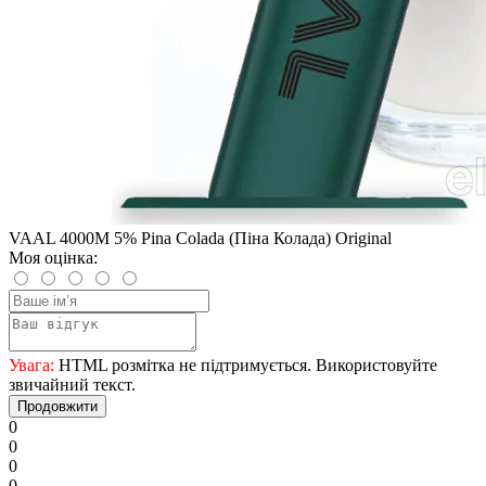
VAAL 4000M 5% Pina Colada (Піна Колада) Оriginal
Моя оцінка:
Увага:
HTML розмітка не підтримується. Використовуйте
звичайний текст.
Продовжити
0
0
0
0