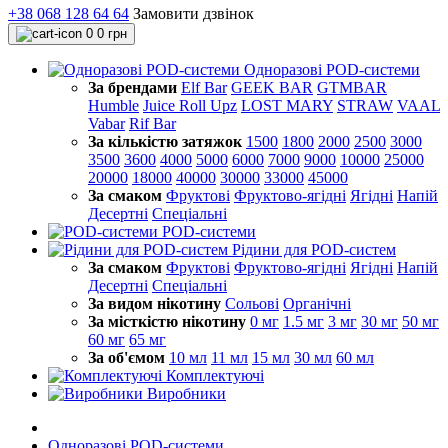
+38 068 128 64 64
Замовити дзвінок
0
0 грн
Одноразові POD-системи
За брендами
Elf Bar
GEEK BAR
GTMBAR
Humble
Juice Roll Upz
LOST MARY
STRAW
VAAL
Vabar
Rif Bar
За кількістю затяжок
1500
1800
2000
2500
3000
3500
3600
4000
5000
6000
7000
9000
10000
25000
20000
18000
40000
30000
33000
45000
За смаком
Фруктові
Фруктово-ягідні
Ягідні
Напій
Десертні
Спеціальні
POD-системи
Рідини для POD-систем
За смаком
Фруктові
Фруктово-ягідні
Ягідні
Напій
Десертні
Спеціальні
За видом нікотину
Сольові
Органічні
За місткістю нікотину
0 мг
1.5 мг
3 мг
30 мг
50 мг
60 мг
65 мг
За об'ємом
10 мл
11 мл
15 мл
30 мл
60 мл
Комплектуючі
Виробники
Одноразові POD-системи