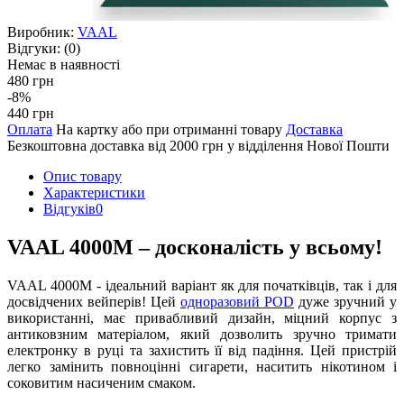
Виробник:
VAAL
Відгуки:
(0)
Немає в наявності
480 грн
-8%
440 грн
Оплата
На картку або при отриманні товару
Доставка
Безкоштовна доставка від 2000 грн у відділення Нової Пошти
Опис товару
Характеристики
Відгуків
0
VAAL 4000M – досконалість у всьому!
VAAL 4000M - ідеальний варіант як для початківців, так і для
досвідчених вейперів! Цей
одноразовий POD
дуже зручний у
використанні, має привабливий дизайн, міцний корпус з
антиковзним матеріалом, який дозволить зручно тримати
електронку в руці та захистить її від падіння. Цей пристрій
легко замінить повноцінні сигарети, наситить нікотином і
соковитим насиченим смаком.