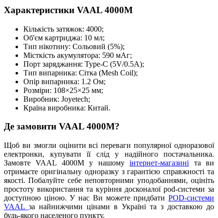
Характеристики VAAL 4000M
Кількість затяжок: 4000;
Об'єм картриджа: 10 мл;
Тип нікотину: Сольовий (5%);
Місткість акумулятора: 590 мАг;
Порт заряджання: Type-C (5V/0.5A);
Тип випарника: Сітка (Mesh Coil);
Опір випарника: 1.2 Ом;
Розміри: 108×25×25 мм;
Виробник: Joyetech;
Країна виробника: Китай.
Де замовити VAAL 4000M?
Щоб ви змогли оцінити всі переваги популярної одноразової
електронки, купувати її слід у надійного постачальника.
Замовте VAAL 4000M у нашому
інтернет-магазині
та ви
отримаєте оригінальну одноразку з гарантією справжності та
якості. Побалуйте себе неповторними уподобаннями, оцініть
простоту використання та куріння досконалої pod-системи за
доступною ціною. У нас Ви можете придбати
POD-системи
VAAL
за найнижчими цінами в Україні та з доставкою до
будь-якого населеного пункту.