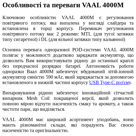
Особливості та переваги VAAL 4000M
Ключовою особливістю VAAL 4000M є регулювання
повітряного потоку, яка випалена у вигляді слайдера та
встановлена в торці корпусу. Перемикач регулювання
повітряного потоку має 2 режими: MTL (для тугої затяжки
типу сигаретної) і DL (для вільної затяжки типу кальянної)
Основна перевага одноразової POD-системи VAAL 4000M
полягає у можливості додатково заряджати акумулятор, що
дозволить Вам використовувати рідину до останньої краплі
без передчасної розрядки батареї. Автономність роботи
одноразки Ваал 4000М забезпечує вбудований літій-іонний
акумулятор ємністю 590 мАг, який заряджається за допомогою
встановленого в нижній частині корпусу
USB Type-C роз'єму
.
Випаровування рідини забезпечує інноваційний сітчастий
випарник Mesh Coil покращеної версії, який дозволить
повною мірою відчути насиченість смаку та аромату, а також
чистоти пари, що виділяється.
VAAL 4000M має широкий асортимент уподобань, вони
мають різноманітні склади, які порадують Вас своєю
насиченістю та оригінальністю.