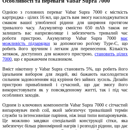
Особливості та переваги Vabar Supra 7000
Однією з головних переваг Vabar Supra 7000 є місткість
картриджа - цілих 16 мл, що дасть вам змогу насолоджуватися
смаком вашої улюбленої рідини для ширяння протягом
тривалого часу. Акумулятор ємністю 650 mAh також не
залишить вас напризволяще і забезпечить тривалий час
роботи пристрою. Акумулятор Vabar Supra 7000
має
можливість підзарядки
за допомогою роз'єму Type-C, що
робить його зручним і легким для перенесення. Кількість
затяжок, доступних для кожного пристрою,
становить цілих
7000
, що є вражаючим показником.
Вміст нікотину у Vabar Supra становить 5%, що робить його
ідеальним вибором для людей, які бажають насолодитися
сильним задоволенням від куріння без зайвих зусиль. Дизайн
пристрою привабливий і сучасний, що дає змогу його
використовувати як у повсякденному житті, так і під час
особливих заходів.
Одним із ключових компонентів Vabar Supra 7000 є сітчастий
випаровувач mesh coil, який забезпечує триваліший термін
служби та інтенсивніше паріння, ніж інші типи випаровувачів.
Це можливо завдяки спеціальній конструкції сітки, яка
забезпечує більш рівномірний нагрів і розподіл рідини, що дає