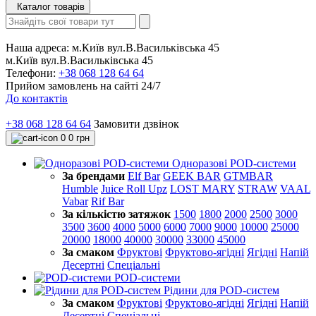
Каталог товарів
Наша адреса:
м.Київ вул.В.Васильківська 45
м.Київ вул.В.Васильківська 45
Телефони:
+38 068 128 64 64
Прийом замовлень на сайті 24/7
До контактів
+38 068 128 64 64
Замовити дзвінок
0
0 грн
Одноразові POD-системи
За брендами
Elf Bar
GEEK BAR
GTMBAR
Humble
Juice Roll Upz
LOST MARY
STRAW
VAAL
Vabar
Rif Bar
За кількістю затяжок
1500
1800
2000
2500
3000
3500
3600
4000
5000
6000
7000
9000
10000
25000
20000
18000
40000
30000
33000
45000
За смаком
Фруктові
Фруктово-ягідні
Ягідні
Напій
Десертні
Спеціальні
POD-системи
Рідини для POD-систем
За смаком
Фруктові
Фруктово-ягідні
Ягідні
Напій
Десертні
Спеціальні