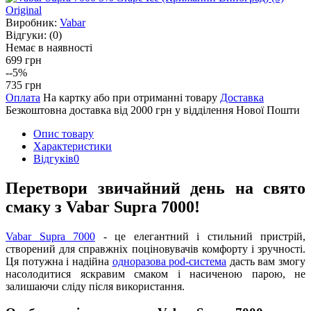
Виробник:
Vabar
Відгуки:
(0)
Немає в наявності
699 грн
--5%
735 грн
Оплата
На картку або при отриманні товару
Доставка
Безкоштовна доставка від 2000 грн у відділення Нової Пошти
Опис товару
Характеристики
Відгуків
0
Перетвори звичайний день на свято
смаку з Vabar Supra 7000!
Vabar Supra 7000
- це елегантний і стильний пристрій,
створений для справжніх поціновувачів комфорту і зручності.
Ця потужна і надійна
одноразова pod-система
дасть вам змогу
насолодитися яскравим смаком і насиченою парою, не
залишаючи сліду після використання.