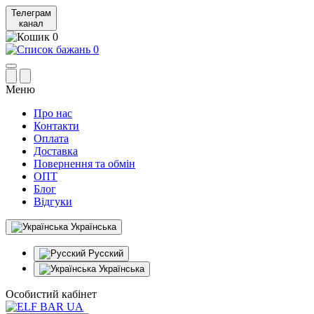
Телеграм
канал
0
0
Меню
Про нас
Контакти
Оплата
Доставка
Повернення та обмін
ОПТ
Блог
Відгуки
Українська
Русский
Українська
Особистий кабінет