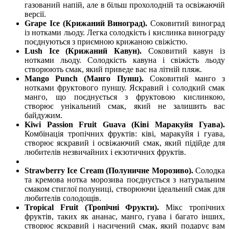
газований напій, але в більш прохолодній та освіжаючій
версії.
Grape Ice (Крижаний Виноград).
Соковитий виноград
із нотками льоду. Легка солодкість і кислинка винограду
поєднуються з приємною крижаною свіжістю.
Lush Ice (Крижаний Кавун).
Соковитий кавун із
нотками льоду. Солодкість кавуна і свіжість льоду
створюють смак, який приведе вас на літній пляж.
Mango Punch (Манго Пунш).
Соковитий манго з
нотками фруктового пуншу. Яскравий і солодкий смак
манго, що поєднується з фруктовою кислинкою,
створює унікальний смак, який не залишить вас
байдужим.
Kiwi Passion Fruit Guava (Ківі Маракуйя Гуава).
Комбінація тропічних фруктів: ківі, маракуйя і гуава,
створює яскравий і освіжаючий смак, який підійде для
любителів незвичайних і екзотичних фруктів.
Strawberry Ice Cream (Полуничне Морозиво).
Солодка
та кремова нотка морозива поєднується з натуральним
смаком стиглої полуниці, створюючи ідеальний смак для
любителів солодощів.
Tropical Fruit (Тропічні Фрукти).
Мікс тропічних
фруктів, таких як ананас, манго, гуава і багато інших,
створює яскравий і насичений смак, який подарує вам