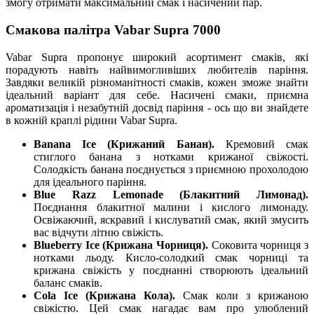
змогу отримати максимальний смак і насичений пар.
Смакова палітра Vabar Supra 7000
Vabar Supra пропонує широкий асортимент смаків, які
порадують навіть найвимогливіших любителів паріння.
Завдяки великій різноманітності смаків, кожен зможе знайти
ідеальний варіант для себе. Насичені смаки, приємна
ароматизація і незабутній досвід паріння - ось що ви знайдете
в кожній краплі рідини Vabar Supra.
Banana Ice (Крижаний Банан).
Кремовий смак
стиглого банана з нотками крижаної свіжості.
Солодкість банана поєднується з приємною прохолодою
для ідеального паріння.
Blue Razz Lemonade (Блакитний Лимонад).
Поєднання блакитної малини і кислого лимонаду.
Освіжаючий, яскравий і кислуватий смак, який змусить
вас відчути літню свіжість.
Blueberry Ice (Крижана Чорниця).
Соковита чорниця з
нотками льоду. Кисло-солодкий смак чорниці та
крижана свіжість у поєднанні створюють ідеальний
баланс смаків.
Cola Ice (Крижана Кола).
Смак коли з крижаною
свіжістю. Цей смак нагадає вам про улюблений