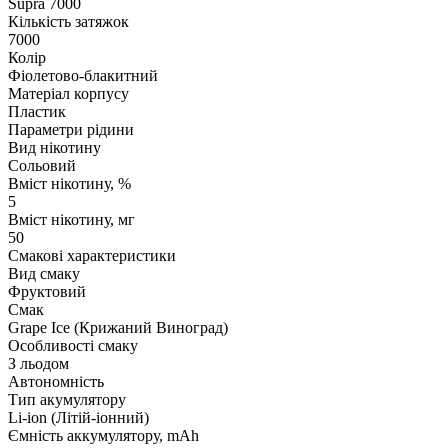
Supra 7000
Кількість затяжок
7000
Колір
Фіолетово-блакитний
Матеріал корпусу
Пластик
Параметри рідини
Вид нікотину
Сольовий
Вміст нікотину, %
5
Вміст нікотину, мг
50
Смакові характеристики
Вид смаку
Фруктовий
Смак
Grape Ice (Крижаний Виноград)
Особливості смаку
З льодом
Автономність
Тип акумулятору
Li-ion (Літій-іонний)
Ємність аккумулятору, mAh