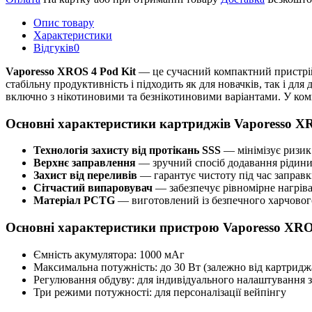
Опис товару
Характеристики
Відгуків
0
Vaporesso XROS 4 Pod Kit
— це сучасний компактний пристрій,
стабільну продуктивність і підходить як для новачків, так і дл
включно з нікотиновими та безнікотиновими варіантами. У ком
Основні характеристики картриджів Vaporesso X
Технологія захисту від протікань SSS
— мінімізує ризик
Верхнє заправлення
— зручний спосіб додавання рідини
Захист від переливів
— гарантує чистоту під час заправ
Сітчастий випаровувач
— забезпечує рівномірне нагрів
Матеріал PCTG
— виготовлений із безпечного харчовог
Основні характеристики пристрою Vaporesso XRO
Ємність акумулятора: 1000 мАг
Максимальна потужність: до 30 Вт (залежно від картридж
Регулювання обдуву: для індивідуального налаштування 
Три режими потужності: для персоналізації вейпінгу