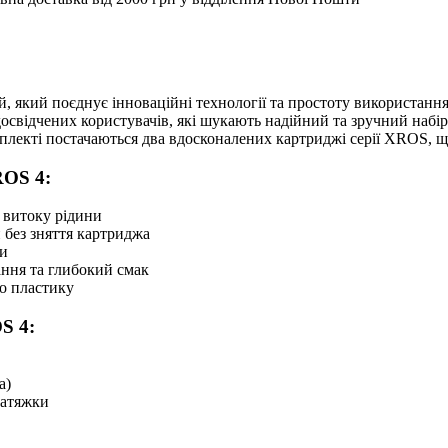
 який поєднує інноваційні технології та простоту використання
я досвідчених користувачів, які шукають надійний та зручний наб
плекті постачаються два вдосконалених картриджі серії XROS, що
ROS 4:
 витоку рідини
 без зняття картриджа
ки
ання та глибокий смак
о пластику
S 4:
а)
затяжки