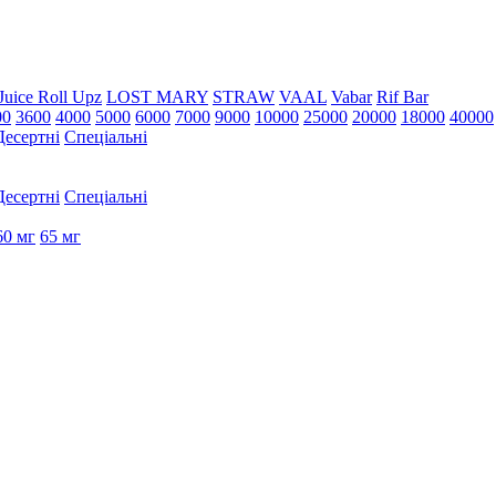
Juice Roll Upz
LOST MARY
STRAW
VAAL
Vabar
Rif Bar
00
3600
4000
5000
6000
7000
9000
10000
25000
20000
18000
40000
Десертні
Спеціальні
Десертні
Спеціальні
60 мг
65 мг