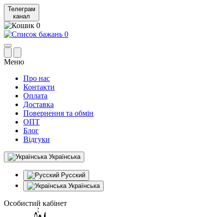
Телеграм
канал
0
0
Меню
Про нас
Контакти
Оплата
Доставка
Повернення та обмін
ОПТ
Блог
Відгуки
Українська
Русский
Українська
Особистий кабінет