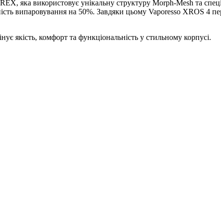
EX, яка використовує унікальну структуру Morph-Mesh та спец
ість випаровування на 50%. Завдяки цьому Vaporesso XROS 4 пер
інує якість, комфорт та функціональність у стильному корпусі.