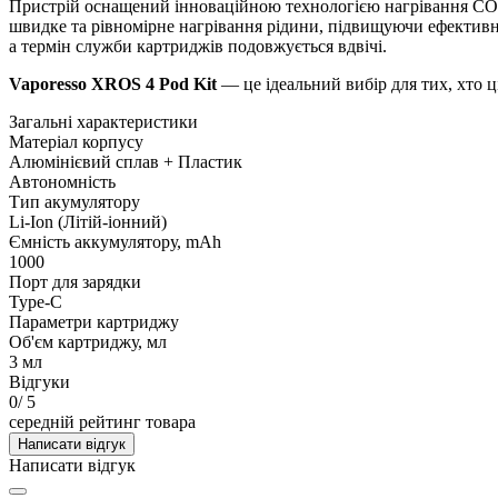
Пристрій оснащений інноваційною технологією нагрівання COR
швидке та рівномірне нагрівання рідини, підвищуючи ефективн
а термін служби картриджів подовжується вдвічі.
Vaporesso XROS 4 Pod Kit
— це ідеальний вибір для тих, хто ц
Загальні характеристики
Матеріал корпусу
Алюмінієвий сплав + Пластик
Автономність
Тип акумулятору
Li-Ion (Літій-іонний)
Ємність аккумулятору, mAh
1000
Порт для зарядки
Type-C
Параметри картриджу
Об'єм картриджу, мл
3 мл
Відгуки
0
/ 5
середній рейтинг товара
Написати відгук
Написати відгук