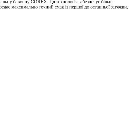
іальну бавовну COREX. Ця технологія забезпечує більш
едає максимально точний смак із першої до останньої затяжки,