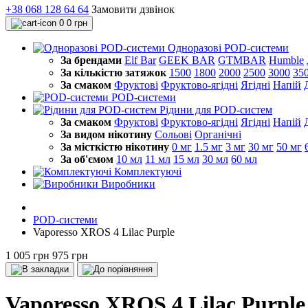
+38 068 128 64 64
Замовити дзвінок
0
0 грн
Одноразові POD-системи
За брендами
Elf Bar
GEEK BAR
GTMBAR
Humble
За кількістю затяжок
1500
1800
2000
2500
3000
35
За смаком
Фруктові
Фруктово-ягідні
Ягідні
Напій
POD-системи
Рідини для POD-систем
За смаком
Фруктові
Фруктово-ягідні
Ягідні
Напій
За видом нікотину
Сольові
Органічні
За місткістю нікотину
0 мг
1.5 мг
3 мг
30 мг
50 мг
За об'ємом
10 мл
11 мл
15 мл
30 мл
60 мл
Комплектуючі
Виробники
POD-системи
Vaporesso XROS 4 Lilac Purple
1 005 грн
975 грн
Vaporesso XROS 4 Lilac Purple