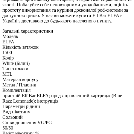
якості. Побалуйте себе неповторними уподобаннями, оцініть
простоту використання та куріння досконалої pod-системи за
доступною ціною. У нас ви можете купити Elf Bar ELFA в
Україні з доставкою до будь-якого населеного пункту.
Загальні характеристики
Модель
ELFA
Кількість затяжок
1500
Колір
White (Білий)
Тип затяжки
MTL
Матеріал корпусу
Метал / Пластик
Комплектація
пристрій Elf Bar ELFA; предзаправленний картридж (Blue
Razz Lemonade); інструкція
Параметри рідини
Вид нікотину
Сольовий
Співвідношення VG/PG
50/50
Вміст нікотину, %