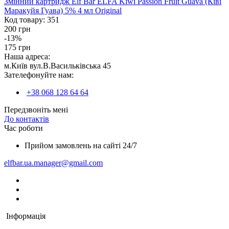
Змінний картридж Elf Bar ELFA Kiwi Passion Fruit Guava (Ківі
Маракуйя Гуава) 5% 4 мл Original
Код товару:
351
200 грн
-13%
175 грн
Наша адреса:
м.Київ вул.В.Васильківська 45
Зателефонуйте нам:
+38 068 128 64 64
Передзвоніть мені
До контактів
Час роботи
Прийом замовлень на сайті 24/7
elfbar.ua.manager@gmail.com
Інформація