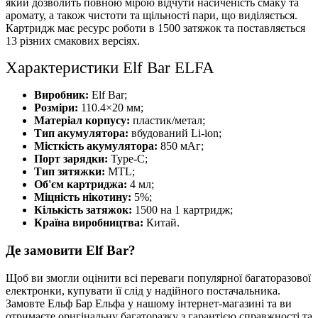
який дозволить повною мірою відчути насиченість смаку та
аромату, а також чистоти та щільності пари, що виділяється.
Картридж має ресурс роботи в 1500 затяжок та поставляється
13 різних смакових версіях.
Характеристики Elf Bar ELFA
Виробник:
Elf Bar;
Розміри:
110.4×20 мм;
Матеріал корпусу:
пластик/метал;
Тип акумулятора:
вбудований Li-ion;
Місткість акумулятора:
850 мАг;
Порт зарядки:
Type-C;
Тип зятяжки:
MTL;
Об'єм картриджа:
4 мл;
Міцність нікотину:
5%;
Кількість затяжок:
1500 на 1 картридж;
Країна виробництва:
Китай.
Де замовити Elf Bar?
Щоб ви змогли оцінити всі переваги популярної багаторазової
електронки, купувати її слід у надійного постачальника.
Замовте Ельф Бар Ельфа у нашому інтернет-магазині та ви
отримаєте оригінальну багаторазку з гарантією справжності та