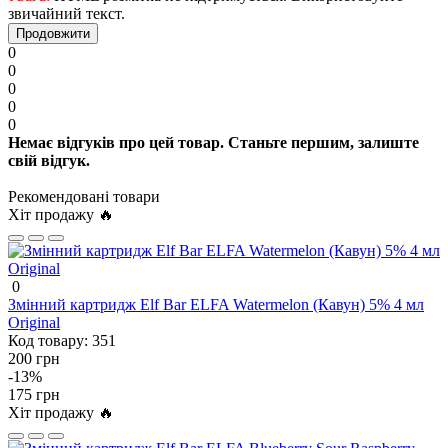
звичайний текст.
Продовжити
0
0
0
0
0
Немає відгуків про цей товар. Станьте першим, залиште
свій відгук.
Рекомендовані товари
Хіт продажу 🔥
0
Змінний картридж Elf Bar ELFA Watermelon (Кавун) 5% 4 мл
Original
Код товару:
351
200 грн
-13%
175 грн
Хіт продажу 🔥