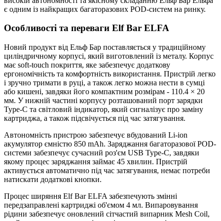
високій автономності та якісному складанню Ельф Бар Ельфа
є одним із найкращих багаторазових POD-систем на ринку.
Особливості та переваги Elf Bar ELFA
Новий продукт від Ельф Бар поставляється у традиційному
циліндричному корпусі, який виготовлений із металу. Корпус
має soft-touch покриття, яке забезпечує додаткову
ергономічність та комфортність використання. Пристрій легко
і зручно тримати в руці, а також легко можна нести в сумці
або кишені, завдяки його компактним розмірам - 110.4 × 20
мм. У нижній частині корпусу розташований порт зарядки
Type-C та світловий індикатор, який сигналізує про заміну
картриджа, а також підсвічується під час затягування.
Автономність пристрою забезпечує вбудований Li-ion
акумулятор ємністю 850 mAh. Заряджання багаторазової POD-
системи забезпечує сучасний роз'єм USB Type-C, завдяки
якому процес заряджання займає 45 хвилин. Пристрій
активується автоматично під час затягування, немає потреби
натискати додаткові кнопки.
Процес ширяння Elf Bar ELFA забезпечують змінні
передзаправлені картриджі об'ємом 4 мл. Випаровування
рідини забезпечує оновлений сітчастий випарник Mesh Coil,