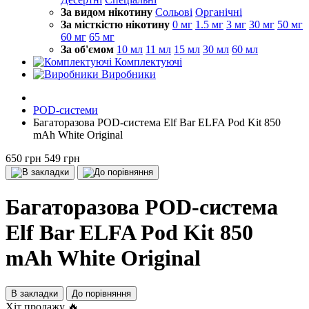
За видом нікотину
Сольові
Органічні
За місткістю нікотину
0 мг
1.5 мг
3 мг
30 мг
50 мг
60 мг
65 мг
За об'ємом
10 мл
11 мл
15 мл
30 мл
60 мл
Комплектуючі
Виробники
POD-системи
Багаторазова POD-система Elf Bar ELFA Pod Kit 850
mAh White Original
650 грн
549 грн
Багаторазова POD-система
Elf Bar ELFA Pod Kit 850
mAh White Original
В закладки
До порівняння
Хіт продажу 🔥