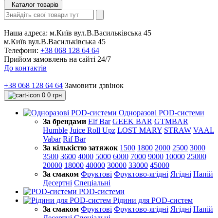
Каталог товарів
Наша адреса:
м.Київ вул.В.Васильківська 45
м.Київ вул.В.Васильківська 45
Телефони:
+38 068 128 64 64
Прийом замовлень на сайті 24/7
До контактів
+38 068 128 64 64
Замовити дзвінок
0
0 грн
Одноразові POD-системи
За брендами
Elf Bar
GEEK BAR
GTMBAR
Humble
Juice Roll Upz
LOST MARY
STRAW
VAAL
Vabar
Rif Bar
За кількістю затяжок
1500
1800
2000
2500
3000
3500
3600
4000
5000
6000
7000
9000
10000
25000
20000
18000
40000
30000
33000
45000
За смаком
Фруктові
Фруктово-ягідні
Ягідні
Напій
Десертні
Спеціальні
POD-системи
Рідини для POD-систем
За смаком
Фруктові
Фруктово-ягідні
Ягідні
Напій
Десертні
Спеціальні