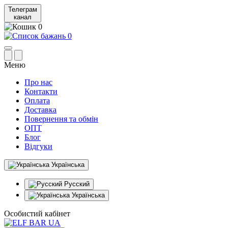
Телеграм
канал
0
0
Меню
Про нас
Контакти
Оплата
Доставка
Повернення та обмін
ОПТ
Блог
Відгуки
Українська
Русский
Українська
Особистий кабінет