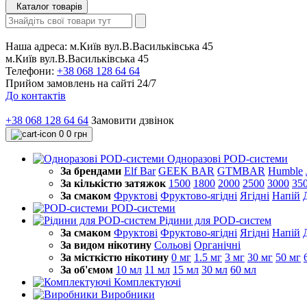
Каталог товарів
Наша адреса:
м.Київ вул.В.Васильківська 45
м.Київ вул.В.Васильківська 45
Телефони:
+38 068 128 64 64
Прийом замовлень на сайті 24/7
До контактів
+38 068 128 64 64
Замовити дзвінок
0
0 грн
Одноразові POD-системи
За брендами
Elf Bar
GEEK BAR
GTMBAR
Humble
За кількістю затяжок
1500
1800
2000
2500
3000
35
За смаком
Фруктові
Фруктово-ягідні
Ягідні
Напій
POD-системи
Рідини для POD-систем
За смаком
Фруктові
Фруктово-ягідні
Ягідні
Напій
За видом нікотину
Сольові
Органічні
За місткістю нікотину
0 мг
1.5 мг
3 мг
30 мг
50 мг
За об'ємом
10 мл
11 мл
15 мл
30 мл
60 мл
Комплектуючі
Виробники