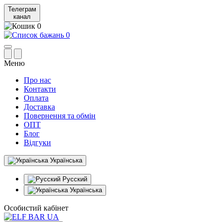
Телеграм
канал
0
0
Меню
Про нас
Контакти
Оплата
Доставка
Повернення та обмін
ОПТ
Блог
Відгуки
Українська
Русский
Українська
Особистий кабінет