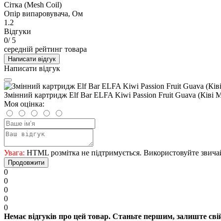
Сітка (Mesh Coil)
Опір випаровувача, Ом
1.2
Відгуки
0
/ 5
середній рейтинг товара
Написати відгук
Написати відгук
Змінний картридж Elf Bar ELFA Kiwi Passion Fruit Guava (Ківі М
Моя оцінка:
Увага:
HTML розмітка не підтримується. Використовуйте звича
Продовжити
0
0
0
0
0
Немає відгуків про цей товар. Станьте першим, залиште свій