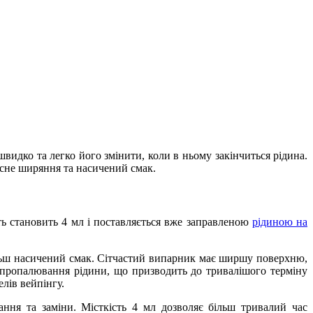
швидко та легко його змінити, коли в ньому закінчиться рідина.
існе ширяння та насичений смак.
ь становить 4 мл і поставляється вже заправленою
рідиною на
льш насичений смак. Сітчастий випарник має ширшу поверхню,
 пропалювання рідини, що призводить до тривалішого терміну
лів вейпінгу.
ння та заміни. Місткість 4 мл дозволяє більш тривалий час