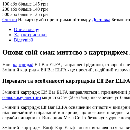
100 або більше 145 грн
200 або більше 140 грн
500 або більше 135 грн
Оплата
На картку або при отриманні товару
Доставка
Безкошто
Опис товару
Характеристики
Відгуків
0
Онови свій смак миттєво з картриджем 
Нові
картриджі
Elf Bar ELFA, заправлені рідиною, створені сп
Змінний картридж Elf Bar ELFA - це простий, надійний та зру
Переваги та особливості картриджів Elf Bar ELF
Змінний картридж Elf Bar ELFA заправляється і призначений 
сольовому нікотині
міцністю 5% (50 мг/мл), що забезпечує біль
Змінний картридж Elf Bar ELFA оснащений сітчастим випарни
ніж звичайний спіральний випарник, що дозволяє швидше та 
служби випарника. Випарник Mesh Coil забезпечує чудове поєдн
Змінний картридж Ельф Бар Ельфа легко вставляється та ви