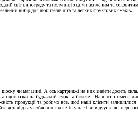
одкий світ винограду та полуниці з цим насиченим та соковитим
еальний вибір для любителів літа та легких фруктових смаків.
кіоску чи магазині. А ось картриджі на них знайти досить скла
та одноразки на будь-який смак та бюджет. Наш асортимент див
ність продукції та робимо все, щоб наші клієнти залишилися з
е деталі для улюблених гаджетів у нас і ви відчуєте всі переваги 