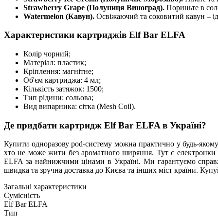
Strawberry Grape (Полуниця Виноград).
Пориньте в сол
Watermelon (Кавун).
Освіжаючий та соковитий кавун – ід
Характеристики картриджів Elf Bar ELFA
Колір чорний;
Матеріал: пластик;
Кріплення: магнітне;
Об'єм картриджа: 4 мл;
Кількість затяжок: 1500;
Тип рідини: сольова;
Вид випарника: сітка (Mesh Coil).
Де придбати картридж Elf Bar ELFA в Україні?
Купити одноразову pod-систему можна практично у будь-якому 
хто не може жити без ароматного ширяння. Тут є електронки 
ELFA за найнижчими цінами в Україні. Ми гарантуємо справж
швидка та зручна доставка до Києва та інших міст країни. Купуйт
Загальні характеристики
Сумісність
Elf Bar ELFA
Тип