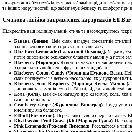
використання без необхідності частої заміни рідини, об'єм ка
та інших незручностей, що забезпечує безпеку та комфорт при 
Смакова лінійка заправлених картриджів Elf Ba
Підкресліть ваш індивідуальний стиль та насолоджуйтесь яскра
Банана (Банан).
Цей смак нагадує соковитий стиглий 
залишаючи яскравий і приємний післясмак.
Blue Razz Lemonade (Блакитний Лимонад).
У цьому сма
потім дивовижно освіжаючу блакитну малину, а потім зал
Blueberry (Чорниця).
Ягідний смак, який наповнений ніжн
задовольнять любителів фруктових уподобань.
Blueberry Cotton Candy (Чорнична Цукрова Вата).
Цей
смак поєднується з легкою насолодою, як у цукрової вати
Blueberry Sour Raspberry (Чорниця Кисла Малина).
У
дивовижну гармонію смаків. Він підійде для любителів яс
Кола (Кола).
Цей смак нагадує про класичну кола, яка 
газованих напоїв.
Cranberry Grape (Журавлина Виноград).
Поєднує в со
кислинку, яка балансує.
Elfbull (Енергетик).
Перезарядіть свою енергію смаком Elf
Kiwi Passion Fruit Guava (Ківі Маракуя Гуава).
Насолод
Pink Lemonade (Рожевий Лимонад).
Розслабтеся в тіні 
Strawberry Ice Cream (Полуничне Морозиво).
Ніжне та к