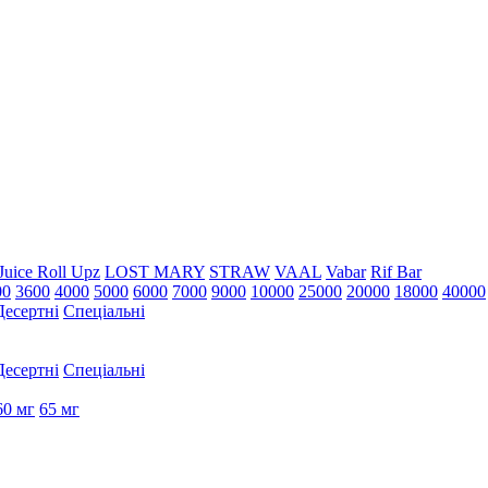
Juice Roll Upz
LOST MARY
STRAW
VAAL
Vabar
Rif Bar
00
3600
4000
5000
6000
7000
9000
10000
25000
20000
18000
40000
Десертні
Спеціальні
Десертні
Спеціальні
60 мг
65 мг