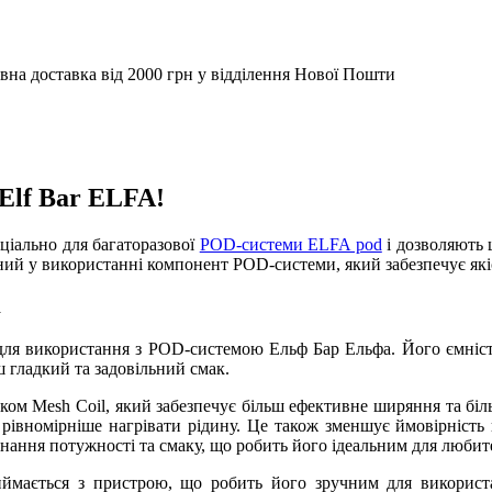
вна доставка від 2000 грн у відділення Нової Пошти
Elf Bar ELFA!
еціально для багаторазової
POD-системи ELFA pod
і дозволяють 
чний у використанні компонент POD-системи, який забезпечує як
A
для використання з POD-системою Ельф Бар Ельфа. Його ємніст
ш гладкий та задовільний смак.
ком Mesh Coil, який забезпечує більш ефективне ширяння та бі
рівномірніше нагрівати рідину. Це також зменшує ймовірність
ання потужності та смаку, що робить його ідеальним для любите
ймається з пристрою, що робить його зручним для використа