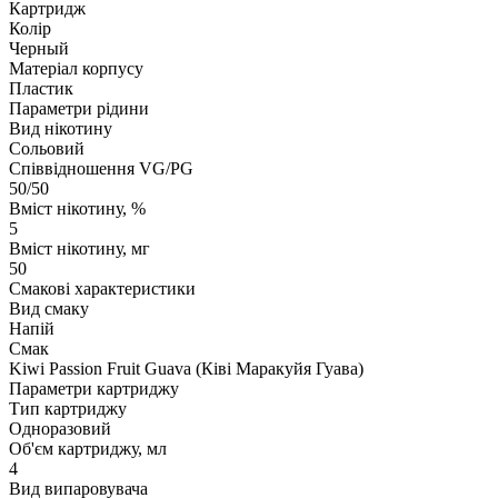
Картридж
Колір
Черный
Матеріал корпусу
Пластик
Параметри рідини
Вид нікотину
Сольовий
Співвідношення VG/PG
50/50
Вміст нікотину, %
5
Вміст нікотину, мг
50
Смакові характеристики
Вид смаку
Напій
Смак
Kiwi Passion Fruit Guava (Ківі Маракуйя Гуава)
Параметри картриджу
Тип картриджу
Одноразовий
Об'єм картриджу, мл
4
Вид випаровувача