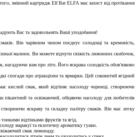
того, змінний картридж Elf Bar ELFA має захист від протікання
радують Вас та задовольнять Ваші уподобання!
маків. Він чарівним чином поєднує солодощі та кремовість,
синьої малини. Ви можете відчути свіжість лимонних скибочок,
, нагадуючи вам про літо. Його яскрава солодкість обов'язково
лодкі спогади про атракціони та ярмарки. Цей соковитий ягідний
має кислий смак, який відтіняє насолоду чорниці, створюючи
льш пікантний та освіжаючий, обіцяючи насолоду для любителів
створюючи яскраву та складну палітру смаків. Він має легку
тонкими відтінками фруктів та ягід.
солоду маракуї та екзотичну ароматику гуави.
освіжаючий смак лимонаду.
насолодитися літнім днем та охолодитись у спеку.