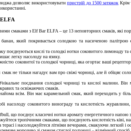
ртриджа дозволяє використовувати
пристрій до 1500 затяжок
Крім 
використанні.
r ELFA
вими смаками з Elf Bar ELFA – це 13 неповторних смаків, які по
банан, який покривається солодкою та насиченою палітрою с
ку поєднуються кислі та солодкі нотки соковитого лимонаду та 
ишає легку насолоду на язику.
істю соковитої та солодкої чорниці, яка огортає ваші рецептори
 смак не тільки нагадує вам про свіжі чорниці, але й обіцяє со
.
нікальне поєднання солодкої чорниці та кислої малини. Він 
кравих та освіжаючих смаків.
знайома всім. Він має карамельний смак, який переходить у бі
бі насолоду соковитого винограду та кислотність журавлини, 
bull, що поєднує класичні нотки аромату енергетичного напою з 
жуйтеся тропічними смаками, що поєднують кислотність ківі, на
на терасі і насолоджуйтеся літніми вечорами, смакуючи легкий і 
ремове морозиво зі смаком стиглої полуниці – відмінний спосіб 