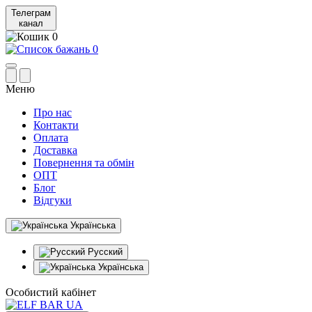
Телеграм
канал
0
0
Меню
Про нас
Контакти
Оплата
Доставка
Повернення та обмін
ОПТ
Блог
Відгуки
Українська
Русский
Українська
Особистий кабінет