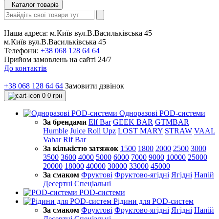
Каталог товарів
Наша адреса:
м.Київ вул.В.Васильківська 45
м.Київ вул.В.Васильківська 45
Телефони:
+38 068 128 64 64
Прийом замовлень на сайті 24/7
До контактів
+38 068 128 64 64
Замовити дзвінок
0
0 грн
Одноразові POD-системи
За брендами
Elf Bar
GEEK BAR
GTMBAR
Humble
Juice Roll Upz
LOST MARY
STRAW
VAAL
Vabar
Rif Bar
За кількістю затяжок
1500
1800
2000
2500
3000
3500
3600
4000
5000
6000
7000
9000
10000
25000
20000
18000
40000
30000
33000
45000
За смаком
Фруктові
Фруктово-ягідні
Ягідні
Напій
Десертні
Спеціальні
POD-системи
Рідини для POD-систем
За смаком
Фруктові
Фруктово-ягідні
Ягідні
Напій
Десертні
Спеціальні