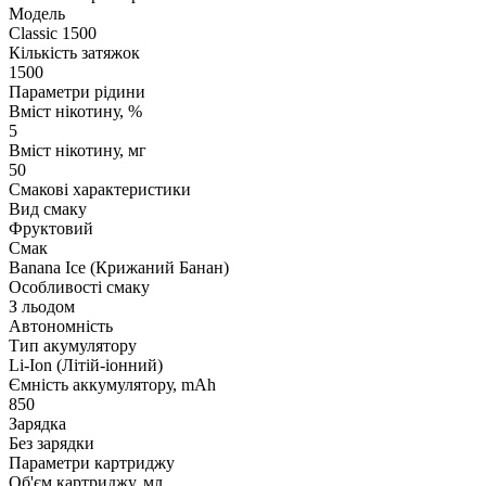
Модель
Classic 1500
Кількість затяжок
1500
Параметри рідини
Вміст нікотину, %
5
Вміст нікотину, мг
50
Смакові характеристики
Вид смаку
Фруктовий
Смак
Banana Ice (Крижаний Банан)
Особливості смаку
З льодом
Автономність
Тип акумулятору
Li-Ion (Літій-іонний)
Ємність аккумулятору, mAh
850
Зарядка
Без зарядки
Параметри картриджу
Об'єм картриджу, мл