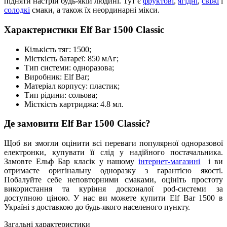
підняти настрій будь-якій людині. Тут є
фруктові
,
ягідні
,
свіжі
і
солодкі
смаки, а також їх неординарні мікси.
Характеристики Elf Bar 1500 Classic
Кількість тяг: 1500;
Місткість батареї: 850 мАг;
Тип системи: одноразова;
Виробник: Elf Bar;
Матеріал корпусу: пластик;
Тип рідини: сольова;
Місткість картриджа: 4.8 мл.
Де замовити Elf Bar 1500 Classic?
Щоб ви змогли оцінити всі переваги популярної одноразової
електронки, купувати її слід у надійного постачальника.
Замовте Ельф Бар класік у нашому
інтернет-магазині
і ви
отримаєте оригінальну одноразку з гарантією якості.
Побалуйте себе неповторними смаками, оцініть простоту
використання та куріння досконалої pod-системи за
доступною ціною. У нас ви можете купити Elf Bar 1500 в
Україні з доставкою до будь-якого населеного пункту.
Загальні характеристики