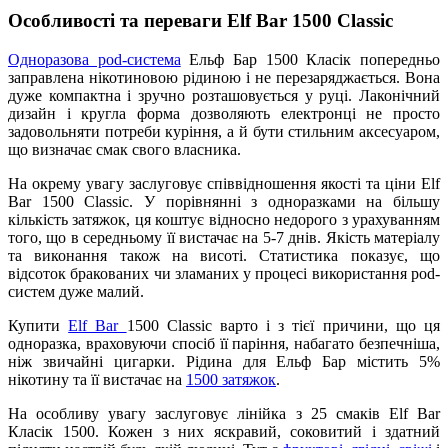
Особливості та переваги Elf Bar 1500 Classic
Одноразова pod-система
Ельф Бар 1500 Класік попередньо
заправлена нікотиновою рідиною і не перезаряджається. Вона
дуже компактна і зручно розташовується у руці. Лаконічний
дизайн і кругла форма дозволяють електронці не просто
задовольняти потреби куріння, а й бути стильним аксесуаром,
що визначає смак свого власника.
На окрему увагу заслуговує співвідношення якості та ціни Elf
Bar 1500 Classic. У порівнянні з одноразками на більшу
кількість затяжок, ця коштує відносно недорого з урахуванням
того, що в середньому її вистачає на 5-7 днів. Якість матеріалу
та виконання також на висоті. Статистика показує, що
відсоток бракованих чи зламаних у процесі використання pod-
систем дуже малий.
Купити
Elf Bar
1500 Classic варто і з тієї причини, що ця
одноразка, враховуючи спосіб її паріння, набагато безпечніша,
ніж звичайні цигарки. Рідина для Ельф Бар містить 5%
нікотину та її вистачає на
1500 затяжок
.
На особливу увагу заслуговує лінійка з 25 смаків Elf Bar
Класік 1500. Кожен з них яскравий, соковитий і здатний