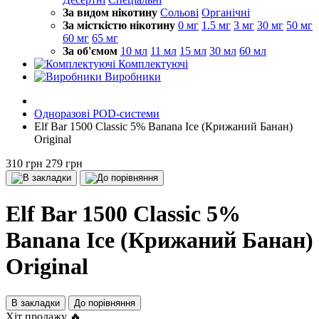
За видом нікотину
Сольові
Органічні
За місткістю нікотину
0 мг
1.5 мг
3 мг
30 мг
50 мг
60 мг
65 мг
За об'ємом
10 мл
11 мл
15 мл
30 мл
60 мл
Комплектуючі
Виробники
Одноразові POD-системи
Elf Bar 1500 Classic 5% Banana Ice (Крижаний Банан)
Original
310 грн
279 грн
Elf Bar 1500 Classic 5%
Banana Ice (Крижаний Банан)
Original
В закладки
До порівняння
Хіт продажу 🔥