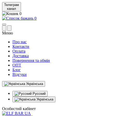
Телеграм
канал
0
0
Меню
Про нас
Контакти
Оплата
Доставка
Повернення та обмін
ОПТ
Блог
Відгуки
Українська
Русский
Українська
Особистий кабінет