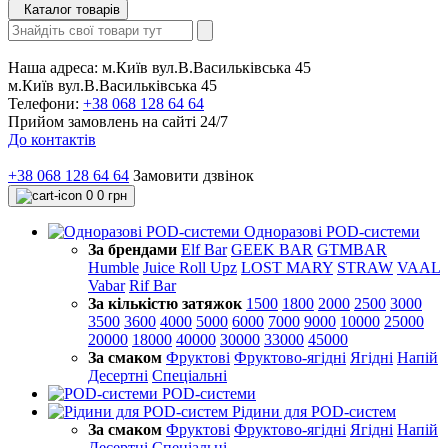
Каталог товарів
Наша адреса:
м.Київ вул.В.Васильківська 45
м.Київ вул.В.Васильківська 45
Телефони:
+38 068 128 64 64
Прийом замовлень на сайті 24/7
До контактів
+38 068 128 64 64
Замовити дзвінок
0
0 грн
Одноразові POD-системи
За брендами
Elf Bar
GEEK BAR
GTMBAR
Humble
Juice Roll Upz
LOST MARY
STRAW
VAAL
Vabar
Rif Bar
За кількістю затяжок
1500
1800
2000
2500
3000
3500
3600
4000
5000
6000
7000
9000
10000
25000
20000
18000
40000
30000
33000
45000
За смаком
Фруктові
Фруктово-ягідні
Ягідні
Напій
Десертні
Спеціальні
POD-системи
Рідини для POD-систем
За смаком
Фруктові
Фруктово-ягідні
Ягідні
Напій
Десертні
Спеціальні