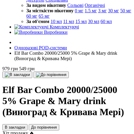
За видом нікотину
Сольові
Органічні
За місткістю нікотину
0 мг
1.5 мг
3 мг
30 мг
50 мг
60 мг
65 мг
За об'ємом
10 мл
11 мл
15 мл
30 мл
60 мл
Комплектуючі
Виробники
Одноразові POD-системи
Elf Bar Combo 20000/25000 5% Grape & Mary drink
(Виноград & Кривава Мері)
979 грн
549 грн
Elf Bar Combo 20000/25000
5% Grape & Mary drink
(Виноград & Кривава Мері)
В закладки
До порівняння
Хіт продажу 🔥