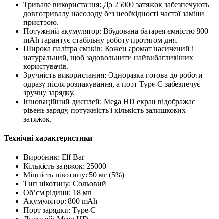
Тривале використання: До 25000 затяжок забезпечують
довготривалу насолоду без необхідності частої заміни
пристрою.
Потужний акумулятор: Вбудована батарея ємністю 800
mAh гарантує стабільну роботу протягом дня.
Широка палітра смаків: Кожен аромат насичений і
натуральний, щоб задовольнити найвибагливіших
користувачів.
Зручність використання: Одноразка готова до роботи
одразу після розпакування, а порт Type-C забезпечує
зручну зарядку.
Інноваційний дисплей: Mega HD екран відображає
рівень заряду, потужність і кількість залишкових
затяжок.
Технічні характеристики
Виробник: Elf Bar
Кількість затяжок: 25000
Міцність нікотину: 50 мг (5%)
Тип нікотину: Сольовий
Об’єм рідини: 18 мл
Акумулятор: 800 mAh
Порт зарядки: Type-C
Дисплей: Mega HD