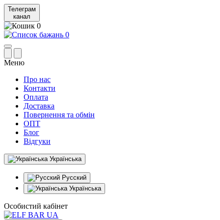
Телеграм
канал
0
0
Меню
Про нас
Контакти
Оплата
Доставка
Повернення та обмін
ОПТ
Блог
Відгуки
Українська
Русский
Українська
Особистий кабінет