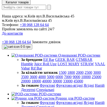
Каталог товарів
Наша адреса:
м.Київ вул.В.Васильківська 45
м.Київ вул.В.Васильківська 45
Телефони:
+38 068 128 64 64
Прийом замовлень на сайті 24/7
До контактів
+38 068 128 64 64
Замовити дзвінок
0
0 грн
Одноразові POD-системи
За брендами
Elf Bar
GEEK BAR
GTMBAR
Humble
Juice Roll Upz
LOST MARY
STRAW
VAAL
Vabar
Rif Bar
За кількістю затяжок
1500
1800
2000
2500
3000
3500
3600
4000
5000
6000
7000
9000
10000
25000
20000
18000
40000
30000
33000
45000
За смаком
Фруктові
Фруктово-ягідні
Ягідні
Напій
Десертні
Спеціальні
POD-системи
Рідини для POD-систем
За смаком
Фруктові
Фруктово-ягідні
Ягідні
Напій
Десертні
Спеціальні