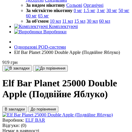
За видом нікотину
Сольові
Органічні
За місткістю нікотину
0 мг
1.5 мг
3 мг
30 мг
50 мг
60 мг
65 мг
За об'ємом
10 мл
11 мл
15 мл
30 мл
60 мл
Комплектуючі
Виробники
Одноразові POD-системи
Elf Bar Planet 25000 Double Apple (Подвійне Яблуко)
919 грн
Elf Bar Planet 25000 Double
Apple (Подвійне Яблуко)
В закладки
До порівняння
Виробник:
ELF BAR
Відгуки:
(0)
Немає в наявності