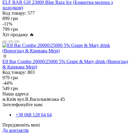
ELF BAR GH 23000 Blue Razz Ice (Блакитна малина з
холодком)
Код товару:
577
899 грн
-11%
799 грн
Хіт продажу 🔥
0
Elf Bar Combo 20000/25000 5% Grape & Mary drink (Виноград
& Кривава Мері)
Код товару:
803
979 грн
-44%
549 грн
Наша адреса:
м.Київ вул.В.Васильківська 45
Зателефонуйте нам:
+38 068 128 64 64
Передзвоніть мені
До контактів