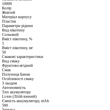
10000
Колір
Жовтий
Матеріал корпусу
Пластик
Параметри рідини
Вид нікотину
Сольовий
Вміст нікотину, %
5
Вміст нікотину, мг
50
Смакові характеристики
Вид смаку
Фруктово-ягідний
Смак
Полуниця Банан
Особливості смаку
З льодом
Автономність
Тип акумулятору
Li-ion (Літій-іонний)
Ємність аккумулятору, mAh
500
Зарядка