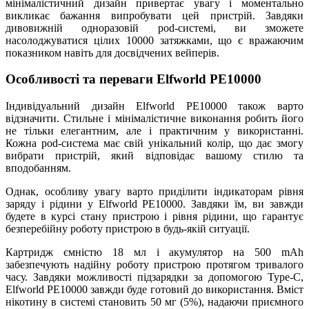
мінімалістичний дизайн привертає увагу і моментально
викликає бажання випробувати цей пристрій. Завдяки
дивовижній одноразовій pod-системі, ви зможете
насолоджуватися цілих 10000 затяжками, що є вражаючим
показником навіть для досвідчених вейперів.
Особливості та переваги Elfworld PE10000
Індивідуальний дизайн Elfworld PE10000 також варто
відзначити. Стильне і мінімалістичне виконання робить його
не тільки елегантним, але і практичним у використанні.
Кожна pod-система має свій унікальний колір, що дає змогу
вибрати пристрій, який відповідає вашому стилю та
вподобанням.
Однак, особливу увагу варто приділити індикаторам рівня
заряду і рідини у Elfworld PE10000. Завдяки їм, ви завжди
будете в курсі стану пристрою і рівня рідини, що гарантує
безперебійну роботу пристрою в будь-якій ситуації.
Картридж ємністю 18 мл і акумулятор на 500 mAh
забезпечують надійну роботу пристрою протягом тривалого
часу. Завдяки можливості підзарядки за допомогою Type-С,
Elfworld PE10000 завжди буде готовий до використання. Вміст
нікотину в системі становить 50 мг (5%), надаючи приємного