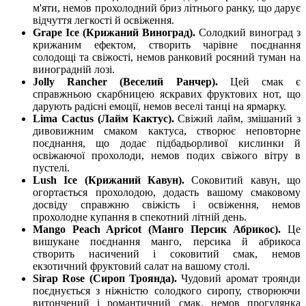
м'яти, немов прохолодний бриз літнього ранку, що дарує
відчуття легкості й освіження.
Grape Ice (Крижаний Виноград).
Солодкий виноград з
крижаним ефектом, створить чарівне поєднання
солодощі та свіжості, немов ранковий росяний туман на
виноградній лозі.
Jolly Rancher (Веселий Ранчер).
Цей смак є
справжньою скарбницею яскравих фруктових нот, що
дарують радісні емоції, немов веселі танці на ярмарку.
Lima Cactus (Лайм Кактус).
Свіжий лайм, змішаний з
дивовижним смаком кактуса, створює неповторне
поєднання, що додає підбадьорливої кислинки й
освіжаючої прохолоди, немов подих свіжого вітру в
пустелі.
Lush Ice (Крижаний Кавун).
Соковитий кавун, що
огортається прохолодою, додасть вашому смаковому
досвіду справжню свіжість і освіження, немов
прохолодне купання в спекотний літній день.
Mango Peach Apricot (Манго Персик Абрикос).
Це
вишукане поєднання манго, персика й абрикоса
створить насичений і соковитий смак, немов
екзотичний фруктовий салат на вашому столі.
Sirap Rose (Сироп Троянда).
Чудовий аромат троянди
поєднується з ніжністю солодкого сиропу, створюючи
витончений і романтичний смак, немов прогулянка