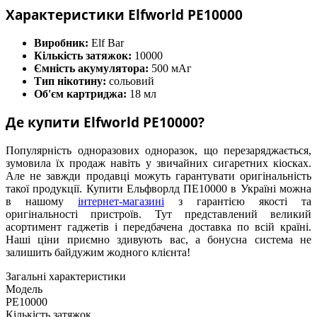
Характеристики Elfworld PE10000
Виробник:
Elf Bar
Кількість затяжок:
10000
Ємність акумулятора:
500 мАг
Тип нікотину:
сольовий
Об'єм картриджа:
18 мл
Де купити Elfworld PE10000?
Популярність одноразових одноразок, що перезаряджається,
зумовила їх продаж навіть у звичайних сигаретних кіосках.
Але не завжди продавці можуть гарантувати оригінальність
такої продукції. Купити Ельфворлд ПЕ10000 в Україні можна
в нашому
інтернет-магазині
з гарантією якості та
оригінальності пристроїв. Тут представлений великий
асортимент гаджетів і передбачена доставка по всій країні.
Наші ціни приємно здивують вас, а бонусна система не
залишить байдужим жодного клієнта!
Загальні характеристики
Модель
PE10000
Кількість затяжок