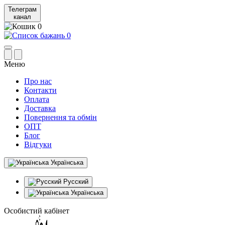
Телеграм
канал
0
0
Меню
Про нас
Контакти
Оплата
Доставка
Повернення та обмін
ОПТ
Блог
Відгуки
Українська
Русский
Українська
Особистий кабінет