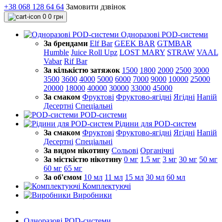
+38 068 128 64 64
Замовити дзвінок
0
0 грн
Одноразові POD-системи
За брендами
Elf Bar
GEEK BAR
GTMBAR
Humble
Juice Roll Upz
LOST MARY
STRAW
VAAL
Vabar
Rif Bar
За кількістю затяжок
1500
1800
2000
2500
3000
3500
3600
4000
5000
6000
7000
9000
10000
25000
20000
18000
40000
30000
33000
45000
За смаком
Фруктові
Фруктово-ягідні
Ягідні
Напій
Десертні
Спеціальні
POD-системи
Рідини для POD-систем
За смаком
Фруктові
Фруктово-ягідні
Ягідні
Напій
Десертні
Спеціальні
За видом нікотину
Сольові
Органічні
За місткістю нікотину
0 мг
1.5 мг
3 мг
30 мг
50 мг
60 мг
65 мг
За об'ємом
10 мл
11 мл
15 мл
30 мл
60 мл
Комплектуючі
Виробники
Одноразові POD-системи