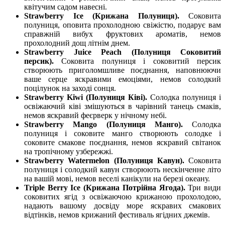
квітучим садом навесні.
Strawberry Ice (Крижана Полуниця).
Соковита
полуниця, оповита прохолодною свіжістю, подарує вам
справжній вибух фруктових ароматів, немов
прохолодний дощ літнім днем.
Strawberry Juice Peach (Полуниця Соковитий
персик).
Соковита полуниця і соковитий персик
створюють приголомшливе поєднання, наповнюючи
ваше серце яскравими емоціями, немов солодкий
поцілунок на заході сонця.
Strawberry Kiwi (Полуниця Ківі).
Солодка полуниця і
освіжаючий ківі змішуються в чарівний танець смаків,
немов яскравий феєрверк у нічному небі.
Strawberry Mango (Полуниця Манго).
Солодка
полуниця і соковите манго створюють солодке і
соковите смакове поєднання, немов яскравий світанок
на тропічному узбережжі.
Strawberry Watermelon (Полуниця Кавун).
Соковита
полуниця і солодкий кавун створюють нескінченне літо
на вашій мові, немов веселі канікули на березі океану.
Triple Berry Ice (Крижана Потрійна Ягода).
Три види
соковитих ягід з освіжаючою крижаною прохолодою,
надають вашому досвіду море яскравих смакових
відтінків, немов крижаний фестиваль ягідних джемів.