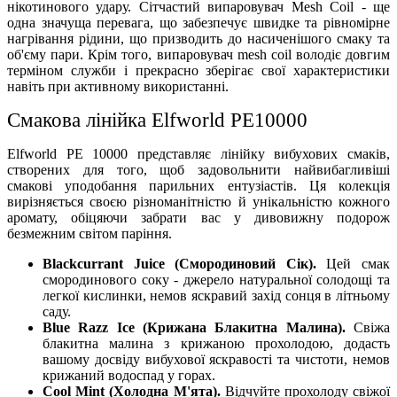
нікотинового удару. Сітчастий випаровувач Mesh Coil - ще
одна значуща перевага, що забезпечує швидке та рівномірне
нагрівання рідини, що призводить до насиченішого смаку та
об'єму пари. Крім того, випаровувач mesh coil володіє довгим
терміном служби і прекрасно зберігає свої характеристики
навіть при активному використанні.
Смакова лінійка Elfworld PE10000
Elfworld PE 10000 представляє лінійку вибухових смаків,
створених для того, щоб задовольнити найвибагливіші
смакові уподобання парильних ентузіастів. Ця колекція
вирізняється своєю різноманітністю й унікальністю кожного
аромату, обіцяючи забрати вас у дивовижну подорож
безмежним світом паріння.
Blackcurrant Juice (Смородиновий Сік).
Цей смак
смородинового соку - джерело натуральної солодощі та
легкої кислинки, немов яскравий захід сонця в літньому
саду.
Blue Razz Ice (Крижана Блакитна Малина).
Свіжа
блакитна малина з крижаною прохолодою, додасть
вашому досвіду вибухової яскравості та чистоти, немов
крижаний водоспад у горах.
Cool Mint (Холодна М'ята).
Відчуйте прохолоду свіжої