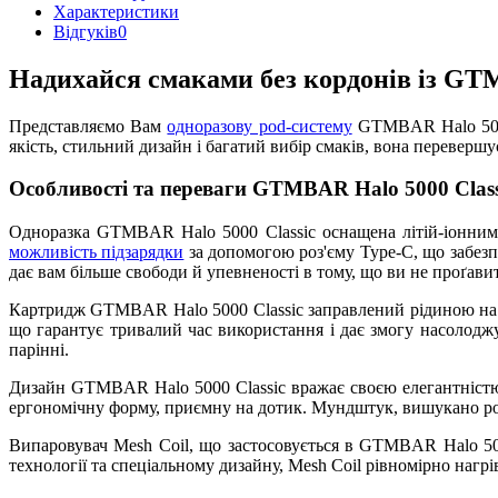
Характеристики
Відгуків
0
Надихайся смаками без кордонів із GTM
Представляємо Вам
одноразову pod-систему
GTMBAR Halo 5000 
якість, стильний дизайн і багатий вибір смаків, вона перевершу
Особливості та переваги GTMBAR Halo 5000 Clas
Одноразка GTMBAR Halo 5000 Classic оснащена літій-іонним 
можливість підзарядки
за допомогою роз'єму Type-C, що забезп
дає вам більше свободи й упевненості в тому, що ви не проґав
Картридж GTMBAR Halo 5000 Classic заправлений рідиною на ос
що гарантує тривалий час використання і дає змогу насолодж
парінні.
Дизайн GTMBAR Halo 5000 Classic вражає своєю елегантністю
ергономічну форму, приємну на дотик. Мундштук, вишукано роз
Випаровувач Mesh Coil, що застосовується в GTMBAR Halo 5000
технології та спеціальному дизайну, Mesh Coil рівномірно нагр