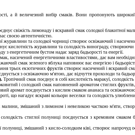
сті, а й величезний вибір смаків. Вони пропонують широкий
єднує свіжість лимонаду і яскравий смак солодкої блакитної мал
вас своєю автентичністю.
ої журавлини та солодкої чорниці створює освіжаючий і насичен
нує кислотність журавлини та солодкість винограду, створюючи 
у з енергетичним бустом надає заряд бадьорості та енергії.
ак, насичений енергетичними властивостями, дає вам необхідний
іжаючий смак зеленого яблука наповнює вас енергією і бадьоріст
ння трьох екзотичних фруктів створює насичений і яскравий см
нується з освіжаючою м'ятою, дає відчуття прохолоди та бадьор
).
Тропічний смак поєднує в собі кислотність маракуї, солодкість 
ковитий і солодкий смак наповнений ароматом стиглих фруктів, 
овий аромат поєднується з кислим смаком ананаса та освіжаючо
оті, що нагадує яскраві кольори веселки та солодкість улюблени
малини, змішаний з лимоном і невеликою часткою м'яти, створ
солодкість стиглої полуниці поєднується з кремовим смаком 
 полуниці, змішаний з кисло-солодким ківі, створює напрочуд 