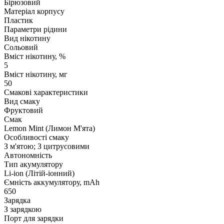
Бірюзовий
Матеріал корпусу
Пластик
Параметри рідини
Вид нікотину
Сольовий
Вміст нікотину, %
5
Вміст нікотину, мг
50
Смакові характеристики
Вид смаку
Фруктовий
Смак
Lemon Mint (Лимон М'ята)
Особливості смаку
З м'ятою; З цитрусовими
Автономність
Тип акумулятору
Li-ion (Літій-іонний)
Ємність аккумулятору, mAh
650
Зарядка
З зарядкою
Порт для зарядки