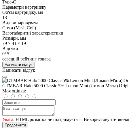
Type-C
Параметри картриджу
Об'єм картриджу, мл
13
Вид випаровувача
Сітка (Mesh Coil)
Вагогабаритні характеристики
Розміри, мм
79 × 41 × 19
Відгуки
0
/ 5
середній рейтинг товара
Написати відгук
Написати відгук
GTMBAR Halo 5000 Classic 5% Lemon Mint (Лимон М'ята) Origi
Моя оцінка:
Увага:
HTML розмітка не підтримується. Використовуйте звича
Продовжити