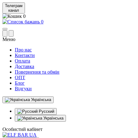
Телеграм
канал
0
0
Меню
Про нас
Контакти
Оплата
Доставка
Повернення та обмін
ОПТ
Блог
Відгуки
Українська
Русский
Українська
Особистий кабінет