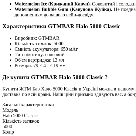
Watermelon Ice (Крижаний Кавун).
Соковитий і солодки
Watermelon Bubble Gum (Кавунова Жуйка).
Це поєдна
доповненням до вашого вейп-досвіду.
Характеристики GTMBAR Halo 5000 Classic
Виробник: GTMBAR
Кількість затяжок: 5000
Ємність акумулятора: 650 мАг
Тип нікотину: сольовий
Об'єм картриджа: 13 мл
Розміри: 79 × 41 × 19 мм
Де купити GTMBAR Halo 5000 Classic ?
Купити ЖТМ Бар Хало 5000 Класік в Україні можна в нашому
доставка по всій країні. Наші ціни приємно здивують вас, а б
Загальні характеристики
Модель
Halo 5000 Classic
Кількість затяжок
5000
Колір