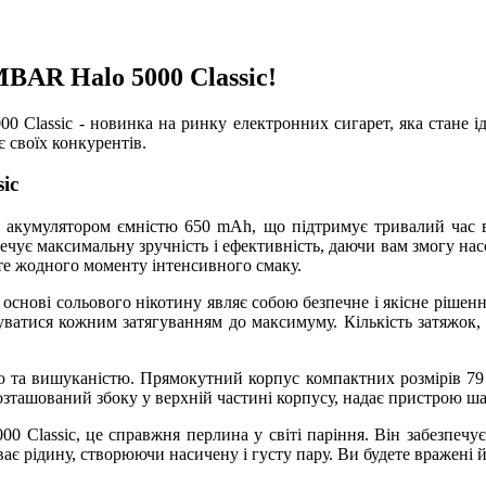
BAR Halo 5000 Classic!
Classic - новинка на ринку електронних сигарет, яка стане ід
є своїх конкурентів.
sic
акумулятором ємністю 650 mAh, що підтримує тривалий час ви
ечує максимальну зручність і ефективність, даючи вам змогу на
ите жодного моменту інтенсивного смаку.
нові сольового нікотину являє собою безпечне і якісне рішенн
уватися кожним затягуванням до максимуму. Кількість затяжок
 та вишуканістю. Прямокутний корпус компактних розмірів 79 
ташований збоку у верхній частині корпусу, надає пристрою шар
 Classic, це справжня перлина у світі паріння. Він забезпечує
іває рідину, створюючи насичену і густу пару. Ви будете вражен