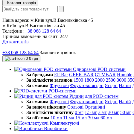
Каталог товарів
Наша адреса:
м.Київ вул.В.Васильківська 45
м.Київ вул.В.Васильківська 45
Телефони:
+38 068 128 64 64
Прийом замовлень на сайті 24/7
До контактів
+38 068 128 64 64
Замовити дзвінок
0
0 грн
Одноразові POD-системи
За брендами
Elf Bar
GEEK BAR
GTMBAR
Humble
За кількістю затяжок
1500
1800
2000
2500
3000
35
За смаком
Фруктові
Фруктово-ягідні
Ягідні
Напій
POD-системи
Рідини для POD-систем
За смаком
Фруктові
Фруктово-ягідні
Ягідні
Напій
За видом нікотину
Сольові
Органічні
За місткістю нікотину
0 мг
1.5 мг
3 мг
30 мг
50 мг
За об'ємом
10 мл
11 мл
15 мл
30 мл
60 мл
Комплектуючі
Виробники