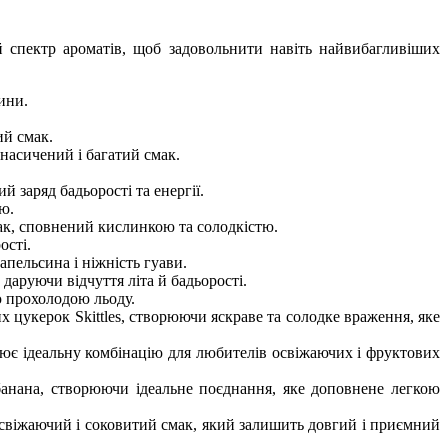
 спектр ароматів, щоб задовольнити навіть найвибагливіших
ини.
ий смак.
насичений і багатий смак.
 заряд бадьорості та енергії.
ю.
ак, сповнений кислинкою та солодкістю.
ості.
апельсина і ніжність гуави.
даруючи відчуття літа й бадьорості.
ю прохолодою льоду.
х цукерок Skittles, створюючи яскраве та солодке враження, яке
ює ідеальну комбінацію для любителів освіжаючих і фруктових
банана, створюючи ідеальне поєднання, яке доповнене легкою
освіжаючий і соковитий смак, який залишить довгий і приємний