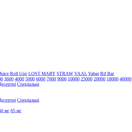
Juice Roll Upz
LOST MARY
STRAW
VAAL
Vabar
Rif Bar
00
3600
4000
5000
6000
7000
9000
10000
25000
20000
18000
40000
Десертні
Спеціальні
Десертні
Спеціальні
60 мг
65 мг