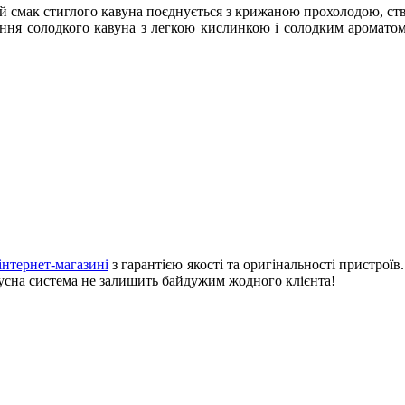
й смак стиглого кавуна поєднується з крижаною прохолодою, ст
ння солодкого кавуна з легкою кислинкою і солодким аромато
інтернет-магазині
з гарантією якості та оригінальності пристрої
онусна система не залишить байдужим жодного клієнта!