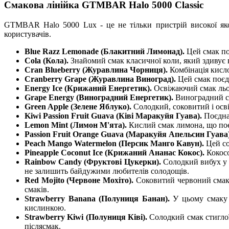
Смакова лінійка GTMBAR Halo 5000 Classic
GTMBAR Halo 5000 Lux - це не тільки пристрій високої яко
користувачів.
Blue Razz Lemonade (Блакитний Лимонад).
Цей смак по
Cola (Кола).
Знайомий смак класичної коли, який здивує 
Cran Blueberry (Журавлина Чорниця).
Комбінація кисл
Cranberry Grape (Журавлина Виноград).
Цей смак поєд
Energy Ice (Крижаний Енергетик).
Освіжаючий смак льод
Grape Energy (Виноградний Енергетик).
Виноградний см
Green Apple (Зелене Яблуко).
Солодкий, соковитий і осв
Kiwi Passion Fruit Guava (Ківі Маракуйя Гуава).
Поєдна
Lemon Mint (Лимон М'ята).
Кислий смак лимона, що поєд
Passion Fruit Orange Guava (Маракуйя Апельсин Гуава
Peach Mango Watermelon (Персик Манго Кавун).
Цей со
Pineapple Coconut Ice (Крижаний Ананас Кокос).
Кокос
Rainbow Candy (Фруктові Цукерки).
Солодкий вибух у р
не залишить байдужими любителів солодощів.
Red Mojito (Червоне Мохіто).
Соковитий червоний смак 
смаків.
Strawberry Banana (Полуниця Банан).
У цьому смаку 
кислинкою.
Strawberry Kiwi (Полуниця Ківі).
Солодкий смак стиглої
післясмак.