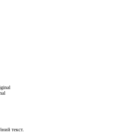
nal
йний текст.