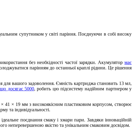
еальним супутником у світі паріння. Поєднуючи в собі високу
користання без необхідності частої зарядки. Акумулятор
має
солоджуватися парінням до останньої краплі рідини. Це рішення
я для вашого задоволення. Ємність картриджа становить 13 мл,
,
що досягає 5000
, робить цю підсистему надійним партнером у
× 41 × 19 мм з високоякісним пластиковим корпусом, створює
му та індивідуальності.
 ідеальне поєднання смаку і хмари пари. Завдяки інноваційній
і його неперевершеною якістю та унікальним смаковим досвідом.