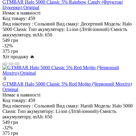
GTMBAR Halo 5000 Classic 5% Rainbow Candy (Фруктові
Цукерки) Original
Немає в наявності
Код товару:
459
Вид нікотину :
Сольовий
Вид смаку:
Десертний
Модель:
Halo
5000 Classic
Тип акумулятору:
Li-ion (Літій-іонний)
Ємність
аккумулятору, mAh:
650
549 грн
-32%
375 грн
Хіт продажу 🔥
0
GTMBAR Halo 5000 Classic 5% Red Mojito (Червоний Мохіто)
Original
Немає в наявності
Код товару:
459
Вид нікотину :
Сольовий
Вид смаку:
Напій
Модель:
Halo 5000
Classic
Тип акумулятору:
Li-ion (Літій-іонний)
Ємність
аккумулятору, mAh:
650
549 грн
-32%
375 грн