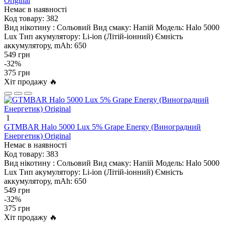
Original
Немає в наявності
Код товару:
382
Вид нікотину :
Сольовий
Вид смаку:
Напій
Модель:
Halo 5000
Lux
Тип акумулятору:
Li-ion (Літій-іонний)
Ємність
аккумулятору, mAh:
650
549 грн
-32%
375 грн
Хіт продажу 🔥
1
GTMBAR Halo 5000 Lux 5% Grape Energy (Виноградний
Енергетик) Original
Немає в наявності
Код товару:
383
Вид нікотину :
Сольовий
Вид смаку:
Напій
Модель:
Halo 5000
Lux
Тип акумулятору:
Li-ion (Літій-іонний)
Ємність
аккумулятору, mAh:
650
549 грн
-32%
375 грн
Хіт продажу 🔥