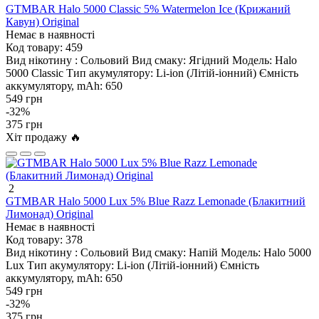
GTMBAR Halo 5000 Classic 5% Watermelon Ice (Крижаний
Кавун) Original
Немає в наявності
Код товару:
459
Вид нікотину :
Сольовий
Вид смаку:
Ягідний
Модель:
Halo
5000 Classic
Тип акумулятору:
Li-ion (Літій-іонний)
Ємність
аккумулятору, mAh:
650
549 грн
-32%
375 грн
Хіт продажу 🔥
2
GTMBAR Halo 5000 Lux 5% Blue Razz Lemonade (Блакитний
Лимонад) Original
Немає в наявності
Код товару:
378
Вид нікотину :
Сольовий
Вид смаку:
Напій
Модель:
Halo 5000
Lux
Тип акумулятору:
Li-ion (Літій-іонний)
Ємність
аккумулятору, mAh:
650
549 грн
-32%
375 грн