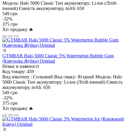
Модель:
Halo 5000 Classic
Тип акумулятору:
Li-ion (Літій-
іонний)
Ємність аккумулятору, mAh:
650
549 грн
-32%
375 грн
Хіт продажу 🔥
0
GTMBAR Halo 5000 Classic 5% Watermelon Bubble Gum
(Кавунова Жуйка) Original
Немає в наявності
Код товару:
459
Вид нікотину :
Сольовий
Вид смаку:
Ягідний
Модель:
Halo
5000 Classic
Тип акумулятору:
Li-ion (Літій-іонний)
Ємність
аккумулятору, mAh:
650
549 грн
-32%
375 грн
Хіт продажу 🔥
0