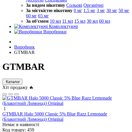
За видом нікотину
Сольові
Органічні
За місткістю нікотину
0 мг
1.5 мг
3 мг
30 мг
50 мг
60 мг
65 мг
За об'ємом
10 мл
11 мл
15 мл
30 мл
60 мл
Комплектуючі
Виробники
Виробник
GTMBAR
GTMBAR
Каталог
Хіт продажу 🔥
1
GTMBAR Halo 5000 Classic 5% Blue Razz Lemonade
(Блакитний Лимонад) Original
Немає в наявності
Код товару:
459