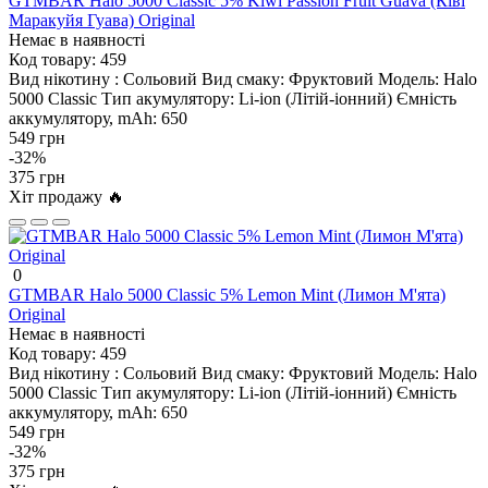
GTMBAR Halo 5000 Classic 5% Kiwi Passion Fruit Guava (Ківі
Маракуйя Гуава) Original
Немає в наявності
Код товару:
459
Вид нікотину :
Сольовий
Вид смаку:
Фруктовий
Модель:
Halo
5000 Classic
Тип акумулятору:
Li-ion (Літій-іонний)
Ємність
аккумулятору, mAh:
650
549 грн
-32%
375 грн
Хіт продажу 🔥
0
GTMBAR Halo 5000 Classic 5% Lemon Mint (Лимон М'ята)
Original
Немає в наявності
Код товару:
459
Вид нікотину :
Сольовий
Вид смаку:
Фруктовий
Модель:
Halo
5000 Classic
Тип акумулятору:
Li-ion (Літій-іонний)
Ємність
аккумулятору, mAh:
650
549 грн
-32%
375 грн