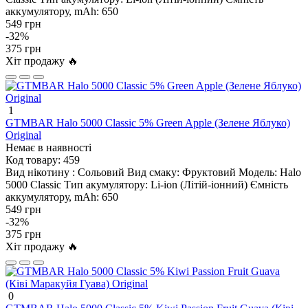
аккумулятору, mAh:
650
549 грн
-32%
375 грн
Хіт продажу 🔥
1
GTMBAR Halo 5000 Classic 5% Green Apple (Зелене Яблуко)
Original
Немає в наявності
Код товару:
459
Вид нікотину :
Сольовий
Вид смаку:
Фруктовий
Модель:
Halo
5000 Classic
Тип акумулятору:
Li-ion (Літій-іонний)
Ємність
аккумулятору, mAh:
650
549 грн
-32%
375 грн
Хіт продажу 🔥
0