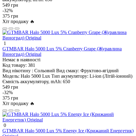
549 грн
-32%
375 грн
Хіт продажу 🔥
1
GTMBAR Halo 5000 Lux 5% Cranberry Grape (Журавлина
Виноград) Original
Немає в наявності
Код товару:
381
Вид нікотину :
Сольовий
Вид смаку:
Фруктово-ягідний
Модель:
Halo 5000 Lux
Тип акумулятору:
Li-ion (Літій-іонний)
Ємність аккумулятору, mAh:
650
549 грн
-32%
375 грн
Хіт продажу 🔥
0
GTMBAR Halo 5000 Lux 5% Energy Ice (Крижаний Енергетик)