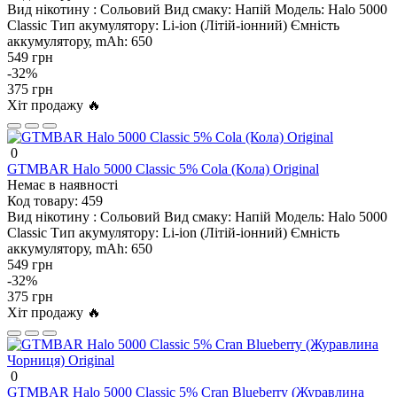
Вид нікотину :
Сольовий
Вид смаку:
Напій
Модель:
Halo 5000
Classic
Тип акумулятору:
Li-ion (Літій-іонний)
Ємність
аккумулятору, mAh:
650
549 грн
-32%
375 грн
Хіт продажу 🔥
0
GTMBAR Halo 5000 Classic 5% Cola (Кола) Original
Немає в наявності
Код товару:
459
Вид нікотину :
Сольовий
Вид смаку:
Напій
Модель:
Halo 5000
Classic
Тип акумулятору:
Li-ion (Літій-іонний)
Ємність
аккумулятору, mAh:
650
549 грн
-32%
375 грн
Хіт продажу 🔥
0
GTMBAR Halo 5000 Classic 5% Cran Blueberry (Журавлина