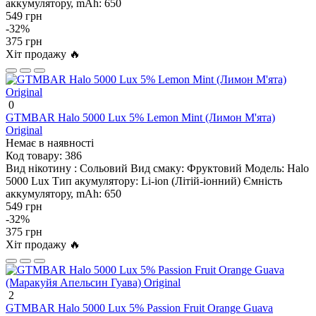
аккумулятору, mAh:
650
549 грн
-32%
375 грн
Хіт продажу 🔥
0
GTMBAR Halo 5000 Lux 5% Lemon Mint (Лимон М'ята)
Original
Немає в наявності
Код товару:
386
Вид нікотину :
Сольовий
Вид смаку:
Фруктовий
Модель:
Halo
5000 Lux
Тип акумулятору:
Li-ion (Літій-іонний)
Ємність
аккумулятору, mAh:
650
549 грн
-32%
375 грн
Хіт продажу 🔥
2
GTMBAR Halo 5000 Lux 5% Passion Fruit Orange Guava