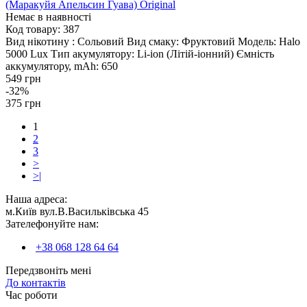
(Маракуйя Апельсин Гуава) Original
Немає в наявності
Код товару:
387
Вид нікотину :
Сольовий
Вид смаку:
Фруктовий
Модель:
Halo
5000 Lux
Тип акумулятору:
Li-ion (Літій-іонний)
Ємність
аккумулятору, mAh:
650
549 грн
-32%
375 грн
1
2
3
>
>|
Наша адреса:
м.Київ вул.В.Васильківська 45
Зателефонуйте нам:
+38 068 128 64 64
Передзвоніть мені
До контактів
Час роботи