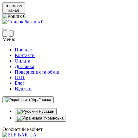
Телеграм
канал
0
0
Меню
Про нас
Контакти
Оплата
Доставка
Повернення та обмін
ОПТ
Блог
Відгуки
Українська
Русский
Українська
Особистий кабінет