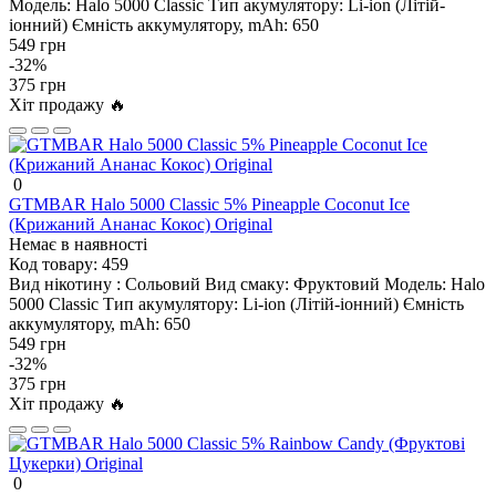
Модель:
Halo 5000 Classic
Тип акумулятору:
Li-ion (Літій-
іонний)
Ємність аккумулятору, mAh:
650
549 грн
-32%
375 грн
Хіт продажу 🔥
0
GTMBAR Halo 5000 Classic 5% Pineapple Coconut Ice
(Крижаний Ананас Кокос) Original
Немає в наявності
Код товару:
459
Вид нікотину :
Сольовий
Вид смаку:
Фруктовий
Модель:
Halo
5000 Classic
Тип акумулятору:
Li-ion (Літій-іонний)
Ємність
аккумулятору, mAh:
650
549 грн
-32%
375 грн
Хіт продажу 🔥
0