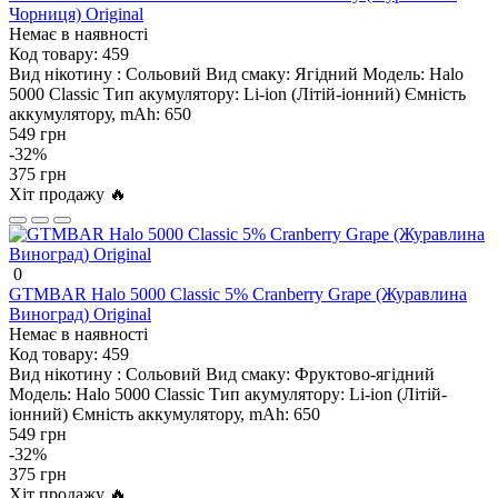
Чорниця) Original
Немає в наявності
Код товару:
459
Вид нікотину :
Сольовий
Вид смаку:
Ягідний
Модель:
Halo
5000 Classic
Тип акумулятору:
Li-ion (Літій-іонний)
Ємність
аккумулятору, mAh:
650
549 грн
-32%
375 грн
Хіт продажу 🔥
0
GTMBAR Halo 5000 Classic 5% Cranberry Grape (Журавлина
Виноград) Original
Немає в наявності
Код товару:
459
Вид нікотину :
Сольовий
Вид смаку:
Фруктово-ягідний
Модель:
Halo 5000 Classic
Тип акумулятору:
Li-ion (Літій-
іонний)
Ємність аккумулятору, mAh:
650
549 грн
-32%
375 грн
Хіт продажу 🔥