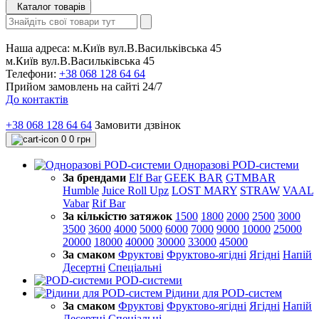
Каталог товарів
Наша адреса:
м.Київ вул.В.Васильківська 45
м.Київ вул.В.Васильківська 45
Телефони:
+38 068 128 64 64
Прийом замовлень на сайті 24/7
До контактів
+38 068 128 64 64
Замовити дзвінок
0
0 грн
Одноразові POD-системи
За брендами
Elf Bar
GEEK BAR
GTMBAR
Humble
Juice Roll Upz
LOST MARY
STRAW
VAAL
Vabar
Rif Bar
За кількістю затяжок
1500
1800
2000
2500
3000
3500
3600
4000
5000
6000
7000
9000
10000
25000
20000
18000
40000
30000
33000
45000
За смаком
Фруктові
Фруктово-ягідні
Ягідні
Напій
Десертні
Спеціальні
POD-системи
Рідини для POD-систем
За смаком
Фруктові
Фруктово-ягідні
Ягідні
Напій
Десертні
Спеціальні