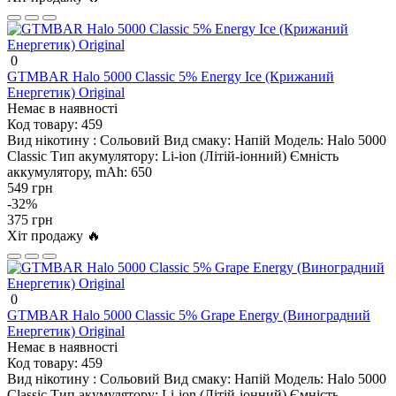
0
GTMBAR Halo 5000 Classic 5% Energy Ice (Крижаний
Енергетик) Original
Немає в наявності
Код товару:
459
Вид нікотину :
Сольовий
Вид смаку:
Напій
Модель:
Halo 5000
Classic
Тип акумулятору:
Li-ion (Літій-іонний)
Ємність
аккумулятору, mAh:
650
549 грн
-32%
375 грн
Хіт продажу 🔥
0
GTMBAR Halo 5000 Classic 5% Grape Energy (Виноградний
Енергетик) Original
Немає в наявності
Код товару:
459
Вид нікотину :
Сольовий
Вид смаку:
Напій
Модель:
Halo 5000
Classic
Тип акумулятору:
Li-ion (Літій-іонний)
Ємність