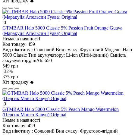
Хіт продажу 🔥
0
GTMBAR Halo 5000 Classic 5% Passion Fruit Orange Guava
(Маракуйя Апельсин Гуава) Original
Немає в наявності
Код товару:
459
Вид нікотину :
Сольовий
Вид смаку:
Фруктовий
Модель:
Halo
5000 Classic
Тип акумулятору:
Li-ion (Літій-іонний)
Ємність
аккумулятору, mAh:
650
549 грн
-32%
375 грн
Хіт продажу 🔥
0
GTMBAR Halo 5000 Classic 5% Peach Mango Watermelon
(Персик Манго Кавун) Original
Немає в наявності
Код товару:
459
Вид нікотину :
Сольовий
Вид смаку:
Фруктово-ягідний