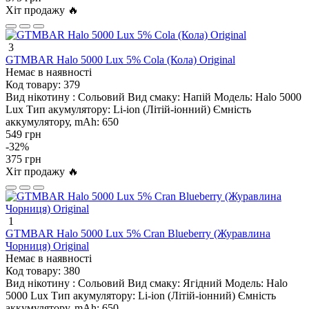
Хіт продажу 🔥
3
GTMBAR Halo 5000 Lux 5% Cola (Кола) Original
Немає в наявності
Код товару:
379
Вид нікотину :
Сольовий
Вид смаку:
Напій
Модель:
Halo 5000
Lux
Тип акумулятору:
Li-ion (Літій-іонний)
Ємність
аккумулятору, mAh:
650
549 грн
-32%
375 грн
Хіт продажу 🔥
1
GTMBAR Halo 5000 Lux 5% Cran Blueberry (Журавлина
Чорниця) Original
Немає в наявності
Код товару:
380
Вид нікотину :
Сольовий
Вид смаку:
Ягідний
Модель:
Halo
5000 Lux
Тип акумулятору:
Li-ion (Літій-іонний)
Ємність
аккумулятору, mAh:
650