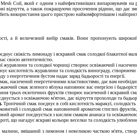
h Coil, який є одним з найефективніших випаровувачів на ринк
ові відчуття, а також покращуючи просочення рідини, що дає змо
обить використання цього пристрою найкомфортнішим і найприє
сті, а й величезний вибір смаків. Вони пропонують широкий
єднує свіжість лимонаду і яскравий смак солодкої блакитної мал
вас своєю автентичністю.
ої журавлини та солодкої чорниці створює освіжаючий і насичен
нує кислотність журавлини та солодкість винограду, створюючи 
у з енергетичним бустом надає заряд бадьорості та енергії.
ак, насичений енергетичними властивостями, дає вам необхідний
іжаючий смак зеленого яблука наповнює вас енергією і бадьоріст
ння трьох екзотичних фруктів створює насичений і яскравий см
нується з освіжаючою м'ятою, дає відчуття прохолоди та бадьор
).
Тропічний смак поєднує в собі кислотність маракуї, солодкість 
ковитий і солодкий смак наповнений ароматом стиглих фруктів, 
овий аромат поєднується з кислим смаком ананаса та освіжаючо
оті, що нагадує яскраві кольори веселки та солодкість улюблени
малини, змішаний з лимоном і невеликою часткою м'яти, створ