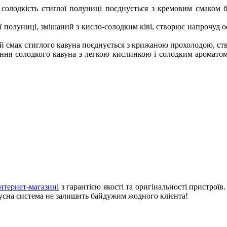
солодкість стиглої полуниці поєднується з кремовим смаком 
 полуниці, змішаний з кисло-солодким ківі, створює напрочуд 
й смак стиглого кавуна поєднується з крижаною прохолодою, ст
ння солодкого кавуна з легкою кислинкою і солодким аромато
інтернет-магазині
з гарантією якості та оригінальності пристроїв
онусна система не залишить байдужим жодного клієнта!