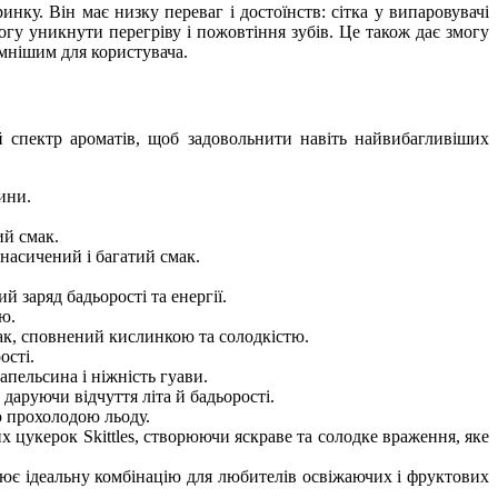
у. Він має низку переваг і достоїнств: сітка у випаровувачі
гу уникнути перегріву і пожовтіння зубів. Це також дає змогу
мнішим для користувача.
 спектр ароматів, щоб задовольнити навіть найвибагливіших
ини.
ий смак.
насичений і багатий смак.
 заряд бадьорості та енергії.
ю.
ак, сповнений кислинкою та солодкістю.
ості.
апельсина і ніжність гуави.
даруючи відчуття літа й бадьорості.
ю прохолодою льоду.
х цукерок Skittles, створюючи яскраве та солодке враження, яке
ює ідеальну комбінацію для любителів освіжаючих і фруктових