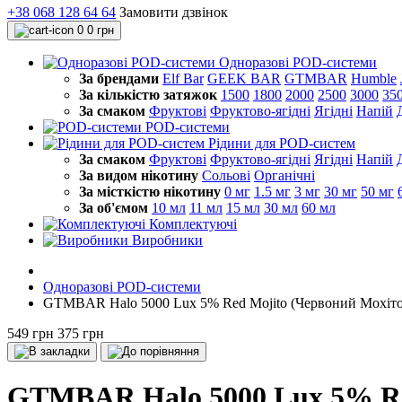
+38 068 128 64 64
Замовити дзвінок
0
0 грн
Одноразові POD-системи
За брендами
Elf Bar
GEEK BAR
GTMBAR
Humble
За кількістю затяжок
1500
1800
2000
2500
3000
35
За смаком
Фруктові
Фруктово-ягідні
Ягідні
Напій
POD-системи
Рідини для POD-систем
За смаком
Фруктові
Фруктово-ягідні
Ягідні
Напій
За видом нікотину
Сольові
Органічні
За місткістю нікотину
0 мг
1.5 мг
3 мг
30 мг
50 мг
За об'ємом
10 мл
11 мл
15 мл
30 мл
60 мл
Комплектуючі
Виробники
Одноразові POD-системи
GTMBAR Halo 5000 Lux 5% Red Mojito (Червоний Мохіто)
549 грн
375 грн
GTMBAR Halo 5000 Lux 5% Red