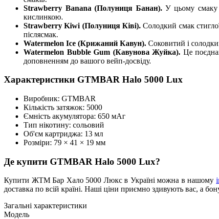
Strawberry Banana (Полуниця Банан).
У цьому смаку 
кислинкою.
Strawberry Kiwi (Полуниця Ківі).
Солодкий смак стиглої
післясмак.
Watermelon Ice (Крижаний Кавун).
Соковитий і солодки
Watermelon Bubble Gum (Кавунова Жуйка).
Це поєдна
доповненням до вашого вейп-досвіду.
Характеристики GTMBAR Halo 5000 Lux
Виробник: GTMBAR
Кількість затяжок: 5000
Ємність акумулятора: 650 мАг
Тип нікотину: сольовий
Об'єм картриджа: 13 мл
Розміри: 79 × 41 × 19 мм
Де купити GTMBAR Halo 5000 Lux?
Купити ЖТМ Бар Хало 5000 Люкс в Україні можна в нашому
доставка по всій країні. Наші ціни приємно здивують вас, а б
Загальні характеристики
Модель