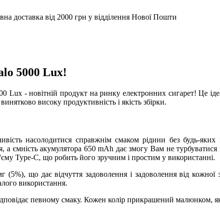
вна доставка від 2000 грн у відділення Нової Пошти
lo 5000 Lux!
Lux - новітній продукт на ринку електронних сигарет! Це ідеа
инятково високу продуктивність і якість збірки.
ивість насолодитися справжнім смаком рідини без будь-яких 
 а ємність акумулятора 650 mAh дає змогу Вам не турбуватися 
єму Type-C, що робить його зручним і простим у використанні.
г (5%), що дає відчуття задоволення і задоволення від кожно
алого використання.
відповідає певному смаку. Кожен колір прикрашений малюнком, я