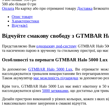
500 або більше 0 грн
Оплата
На картку або при отриманні товару
Доставка
Безкошто
Опис товару
Характеристики
Відгуків
1
Відчуйте смакову свободу з GTMBAR Ha
Представляємо Вам
одноразову pod-систему
GTMBAR Halo 5000 
та насиченою парою в зручному та стильному пристрої, що має в
Особливості та переваги GTMBAR Halo 5000 Lux
За допомогою
GTMBAR Halo 5000 Lux
, Ви отримаєте можл
насолоджуватися тривалим використанням без перезаправлення,
Також акумулятор
має можливість підзарядки
за допомогою роз'
Крім того, GTMBAR Halo 5000 Lux має вміст нікотину в 50 м
насолоджуватися цілих
5000 затяжками
, що достатньо для трив
Дизайн пристрою виконаний у різних кольорах, кожен з яких 
і максимально повне занурення в смакові відчуття.