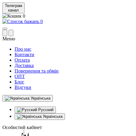
Телеграм
канал
0
0
Меню
Про нас
Контакти
Оплата
Доставка
Повернення та обмін
ОПТ
Блог
Відгуки
Українська
Русский
Українська
Особистий кабінет