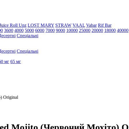
Juice Roll Upz
LOST MARY
STRAW
VAAL
Vabar
Rif Bar
00
3600
4000
5000
6000
7000
9000
10000
25000
20000
18000
40000
Десертні
Спеціальні
Десертні
Спеціальні
60 мг
65 мг
 Original
 Mojito (Червоний Мохіто) Or