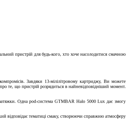
льний пристрій для будь-кого, хто хоче насолодитися смачною
компромісів. Завдяки 13-мілілітровому картриджу, Ви можете
про те, що пристрій розрядиться в найневідповідніший момент.
ї затяжки. Одна pod-система GTMBAR Halo 5000 Lux дає змогу
кий відповідає тематиці смаку, створюючи справжню атмосферу