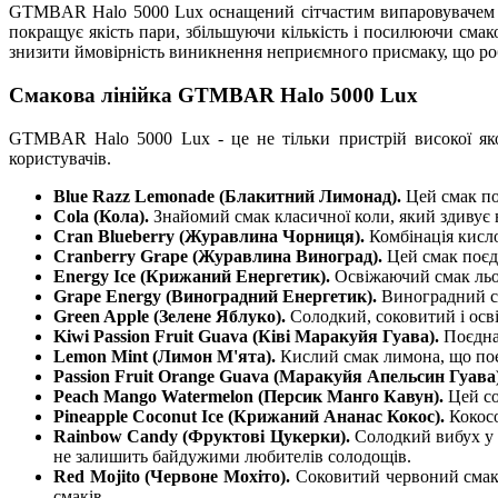
GTMBAR Halo 5000 Lux оснащений сітчастим випаровувачем Mes
покращує якість пари, збільшуючи кількість і посилюючи смак
знизити ймовірність виникнення неприємного присмаку, що р
Смакова лінійка GTMBAR Halo 5000 Lux
GTMBAR Halo 5000 Lux - це не тільки пристрій високої яко
користувачів.
Blue Razz Lemonade (Блакитний Лимонад).
Цей смак по
Cola (Кола).
Знайомий смак класичної коли, який здивує 
Cran Blueberry (Журавлина Чорниця).
Комбінація кисл
Cranberry Grape (Журавлина Виноград).
Цей смак поєд
Energy Ice (Крижаний Енергетик).
Освіжаючий смак льод
Grape Energy (Виноградний Енергетик).
Виноградний см
Green Apple (Зелене Яблуко).
Солодкий, соковитий і осв
Kiwi Passion Fruit Guava (Ківі Маракуйя Гуава).
Поєдна
Lemon Mint (Лимон М'ята).
Кислий смак лимона, що поєд
Passion Fruit Orange Guava (Маракуйя Апельсин Гуава
Peach Mango Watermelon (Персик Манго Кавун).
Цей со
Pineapple Coconut Ice (Крижаний Ананас Кокос).
Кокос
Rainbow Candy (Фруктові Цукерки).
Солодкий вибух у р
не залишить байдужими любителів солодощів.
Red Mojito (Червоне Мохіто).
Соковитий червоний смак 
смаків.