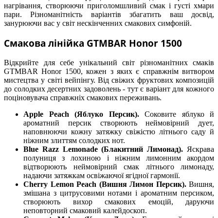
нагрівання, створюючи приголомшливий смак і густі хмари
пари. Різноманітність варіантів збагатить ваш досвід,
занурюючи вас у світ нескінченних смакових симфоній.
Смакова лінійка GTMBAR Honor 1500
Відкрийте для себе унікальний світ різноманітних смаків
GTMBAR Honor 1500, кожен з яких є справжнім витвором
мистецтва у світі вейпінгу. Від свіжих фруктових композицій
до солодких десертних задоволень - тут є варіант для кожного
поціновувача справжніх смакових переживань.
Apple Peach (Яблуко Персик).
Соковите яблуко й
ароматний персик створюють неймовірний дует,
наповнюючи кожну затяжку свіжістю літнього саду й
ніжним злиттям солодких нот.
Blue Razz Lemonade (Блакитний Лимонад).
Яскрава
полуниця з лохиною і ніжним лимонним акордом
відтворюють неймовірний смак літнього лимонаду,
надаючи затяжкам освіжаючої ягідної гармонії.
Cherry Lemon Peach (Вишня Лимон Персик).
Вишня,
змішана з цитрусовими нотами і ароматним персиком,
створюють вихор смакових емоцій, даруючи
неповторний смаковий калейдоскоп.