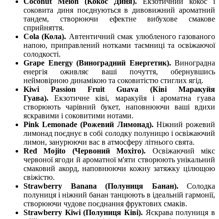
Coconut Melon (Кокос Диня).
Екзотичний кокос і
соковита диня поєднуються в дивовижний ароматний
тандем, створюючи ефектне вибухове смакове
сприйняття.
Cola (Кола).
Автентичний смак улюбленого газованого
напою, приправлений нотками таємниці та освіжаючої
солодкості.
Grape Energy (Виноградний Енергетик).
Виноградна
енергія оживляє ваші почуття, обернувшись
неймовірною динамікою та соковитістю стиглих ягід.
Kiwi Passion Fruit Guava (Ківі Маракуйя
Гуава).
Екзотичне ківі, маракуйя і ароматна гуава
створюють чарівний букет, наповнюючи ваші вдихи
яскравими і соковитими нотами.
Pink Lemonade (Рожевий Лимонад).
Ніжний рожевий
лимонад поєднує в собі солодку полуницю і освіжаючий
лимон, занурюючи вас в атмосферу літнього свята.
Red Mojito (Червоний Мохіто).
Освіжаючий мікс
червоної ягоди й ароматної м'яти створюють унікальний
смаковий акорд, наповнюючи кожну затяжку цілющою
свіжістю.
Strawberry Banana (Полуниця Банан).
Солодка
полуниця і ніжний банан танцюють в ідеальній гармонії,
створюючи чудове поєднання фруктових смаків.
Strawberry Kiwi (Полуниця Ківі).
Яскрава полуниця в