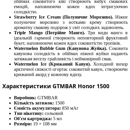
обіймах соковитого ківі створюють вибух смакових
емоцій, наповнюючи кожен вдих інтригуючою
солодкістю.
Strawberry Ice Cream (Полуничне Морозиво).
Ніжне
полуничне морозиво з нотками крему створюють
ароматну смакову подорож у світ солодких задоволень.
Triple Mango (Потрійне Манго).
Три види манго в
ідеальній гармонії створюють неповторний фруктовий
букет, наповнюючи кожен вдих соковитістю тропіків.
Watermelon Bubble Gum (Кавунова Жуйка).
Соковита
кавунова солодкість в обіймах ніжної жуйки надають
затяжкам веселу грайливість і неймовірний смак.
Watermelon Ice (Крижаний Кавун).
Холодний вихор
арктичної свіжості огортає соковитий кавун, створюючи
крижаний акорд у кожному вдиху.
Характеристики GTMBAR Honor 1500
Виробник:
GTMBAR
Кількість затяжок:
1500
Ємність акумулятора:
850 мАг
Тип нікотину:
сольовий
Об'єм картриджа:
5 мл
Розміри:
19 × 108 мм