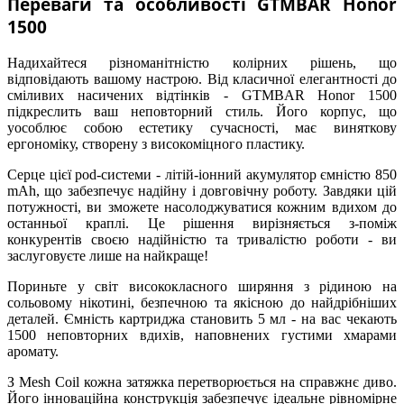
Переваги та особливості GTMBAR Honor
1500
Надихайтеся різноманітністю колірних рішень, що
відповідають вашому настрою. Від класичної елегантності до
сміливих насичених відтінків - GTMBAR Honor 1500
підкреслить ваш неповторний стиль. Його корпус, що
уособлює собою естетику сучасності, має виняткову
ергономіку, створену з високоміцного пластику.
Серце цієї pod-системи - літій-іонний акумулятор ємністю 850
mAh, що забезпечує надійну і довговічну роботу. Завдяки цій
потужності, ви зможете насолоджуватися кожним вдихом до
останньої краплі. Це рішення вирізняється з-поміж
конкурентів своєю надійністю та тривалістю роботи - ви
заслуговуєте лише на найкраще!
Пориньте у світ висококласного ширяння з рідиною на
сольовому нікотині, безпечною та якісною до найдрібніших
деталей. Ємність картриджа становить 5 мл - на вас чекають
1500 неповторних вдихів, наповнених густими хмарами
аромату.
З Mesh Coil кожна затяжка перетворюється на справжнє диво.
Його інноваційна конструкція забезпечує ідеальне рівномірне