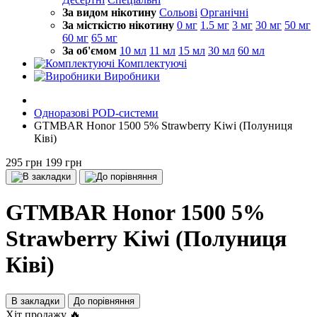
За видом нікотину
Сольові
Органічні
За місткістю нікотину
0 мг
1.5 мг
3 мг
30 мг
50 мг
60 мг
65 мг
За об'ємом
10 мл
11 мл
15 мл
30 мл
60 мл
Комплектуючі
Виробники
Одноразові POD-системи
GTMBAR Honor 1500 5% Strawberry Kiwi (Полуниця
Ківі)
295 грн
199 грн
GTMBAR Honor 1500 5%
Strawberry Kiwi (Полуниця
Ківі)
В закладки
До порівняння
Хіт продажу 🔥