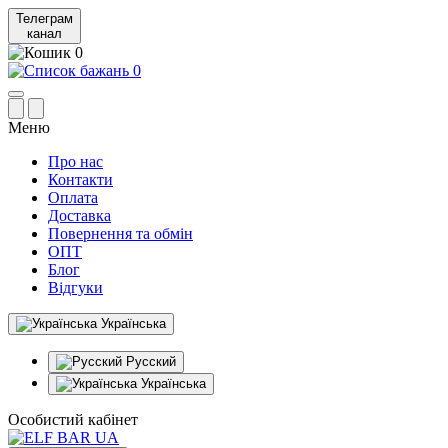
Телеграм
канал
0
0
Меню
Про нас
Контакти
Оплата
Доставка
Повернення та обмін
ОПТ
Блог
Відгуки
Українська
Русский
Українська
Особистий кабінет