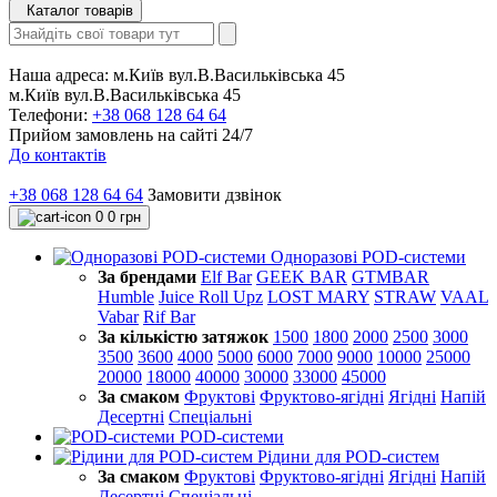
Каталог товарів
Наша адреса:
м.Київ вул.В.Васильківська 45
м.Київ вул.В.Васильківська 45
Телефони:
+38 068 128 64 64
Прийом замовлень на сайті 24/7
До контактів
+38 068 128 64 64
Замовити дзвінок
0
0 грн
Одноразові POD-системи
За брендами
Elf Bar
GEEK BAR
GTMBAR
Humble
Juice Roll Upz
LOST MARY
STRAW
VAAL
Vabar
Rif Bar
За кількістю затяжок
1500
1800
2000
2500
3000
3500
3600
4000
5000
6000
7000
9000
10000
25000
20000
18000
40000
30000
33000
45000
За смаком
Фруктові
Фруктово-ягідні
Ягідні
Напій
Десертні
Спеціальні
POD-системи
Рідини для POD-систем
За смаком
Фруктові
Фруктово-ягідні
Ягідні
Напій
Десертні
Спеціальні