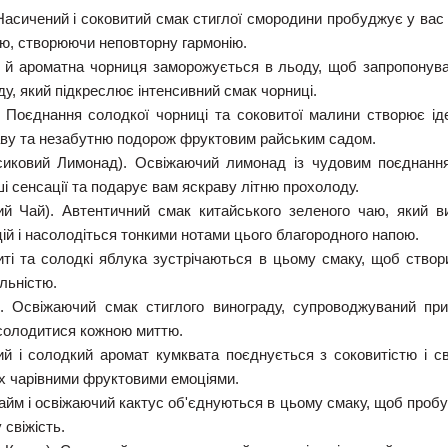
Насичений і соковитий смак стиглої смородини пробуджує у вас я
ю, створюючи неповторну гармонію.
 й ароматна чорниця заморожується в льоду, щоб запропонува
у, який підкреслює інтенсивний смак чорниці.
.
Поєднання солодкої чорниці та соковитої малини створює ід
аву та незабутню подорож фруктовим райським садом.
сиковий Лимонад).
Освіжаючий лимонад із чудовим поєднання
 сенсації та подарує вам яскраву літню прохолоду.
ий Чай).
Автентичний смак китайського зеленого чаю, який в
цій і насолодіться тонкими нотами цього благородного напою.
ті та солодкі яблука зустрічаються в цьому смаку, щоб створ
льністю.
).
Освіжаючий смак стиглого винограду, супроводжуваний при
асолодитися кожною миттю.
ий і солодкий аромат кумквата поєднується з соковитістю і с
их чарівними фруктовими емоціями.
йм і освіжаючий кактус об'єднуються в цьому смаку, щоб пробуд
 свіжість.