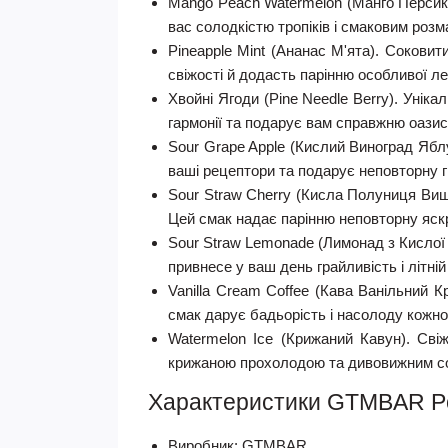
Mango Peach Watermelon (Манго Персик
вас солодкістю тропіків і смаковим розм
Pineapple Mint (Ананас М'ята).
Соковити
свіжості й додасть парінню особливої лег
Хвойні Ягоди (Pine Needle Berry).
Унікал
гармонії та подарує вам справжню оазис
Sour Grape Apple (Кислий Виноград Ябл
ваші рецептори та подарує неповторну г
Sour Straw Cherry (Кисла Полуниця Ви
Цей смак надає парінню неповторну яскр
Sour Straw Lemonade (Лимонад з Кислої
привнесе у ваш день грайливість і літній
Vanilla Cream Coffee (Кава Ванільний К
смак дарує бадьорість і насолоду кожно
Watermelon Ice (Крижаний Кавун).
Сві
крижаною прохолодою та дивовижним с
Характеристики GTMBAR Po
Виробник: GTMBAR