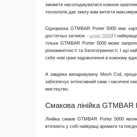
зможете насолоджуватися кожною краплею в
технологія дає змогу вам витягти максимум
Одноразка GTMBAR Porter 5000 має картр
достатньо затяжок -
цілих 5000
! І найкращ
тільки GTMBAR Porter 5000 може запропо
різноманітності та багатогранності. І що 
себе нові грані задоволення в кожному вди
А завдяки випаровувачу Mesh Coil, проце
забезпечує інтенсивний смак і насичені хм
мистецтво.
Смакова лінійка GTMBAR P
Лінійка смаків GTMBAR Porter 5000 явля
втілюють у собі найкращі аромати та поєдна