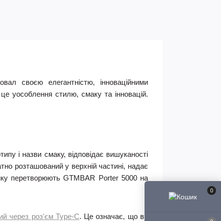
вал своєю елегантністю, інноваційними
е уособлення стилю, смаку та інновацій.
ипу і назви смаку, відповідає вишуканості
атно розташований у верхній частині, надає
стику перетворюють GTMBAR Porter 5000 на
0
ий через роз'єм Type-C
. Це означає, що ви