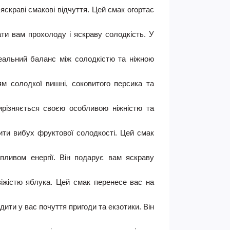
скраві смакові відчуття. Цей смак огортає
ти вам прохолоду і яскраву солодкість. У
еальний баланс між солодкістю та ніжною
м солодкої вишні, соковитого персика та
ирізняється своєю особливою ніжністю та
ити вибух фруктової солодкості. Цей смак
пливом енергії. Він подарує вам яскраву
віжістю яблука. Цей смак перенесе вас на
ити у вас почуття пригоди та екзотики. Він