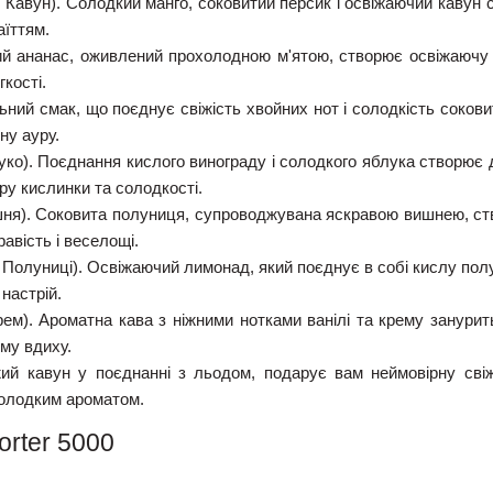
 Кавун).
Солодкий манго, соковитий персик і освіжаючий кавун 
аїттям.
й ананас, оживлений прохолодною м'ятою, створює освіжаючу 
кості.
ьний смак, що поєднує свіжість хвойних нот і солодкість соков
ну ауру.
уко).
Поєднання кислого винограду і солодкого яблука створює 
ру кислинки та солодкості.
шня).
Соковита полуниця, супроводжувана яскравою вишнею, ств
авість і веселощі.
 Полуниці).
Освіжаючий лимонад, який поєднує в собі кислу полу
 настрій.
рем).
Ароматна кава з ніжними нотками ванілі та крему занурит
му вдиху.
жий кавун у поєднанні з льодом, подарує вам неймовірну свіж
олодким ароматом.
rter 5000