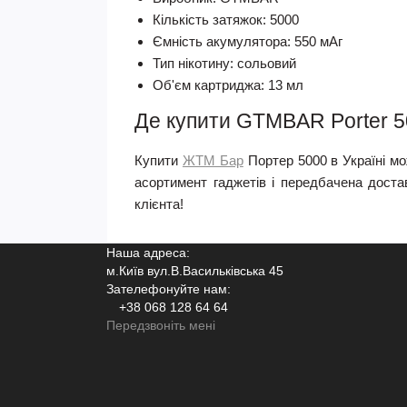
Кількість затяжок: 5000
Ємність акумулятора: 550 мАг
Тип нікотину: сольовий
Об'єм картриджа: 13 мл
Де купити GTMBAR Porter 
Купити
ЖТМ Бар
Портер 5000 в Україні 
асортимент гаджетів і передбачена доста
клієнта!
Наша адреса:
м.Київ вул.В.Васильківська 45
Зателефонуйте нам:
+38 068 128 64 64
Передзвоніть мені