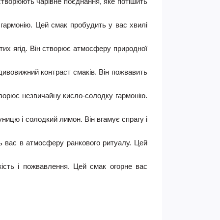
створюють чарівне поєднання, яке потішить
гармонію. Цей смак пробудить у вас хвилі
итих ягід. Він створює атмосферу природної
дивовижний контраст смаків. Він пожвавить
орює незвичайну кисло-солодку гармонію.
ницю і солодкий лимон. Він вгамує спрагу і
ь вас в атмосферу ранкового ритуалу. Цей
ість і пожвавлення. Цей смак огорне вас