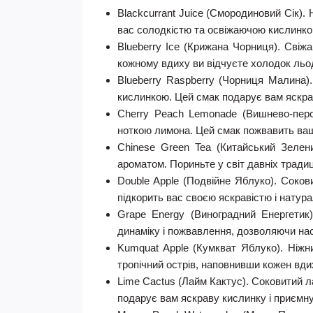
Blackcurrant Juice (Смородиновий Сік).
вас солодкістю та освіжаючою кислинко
Blueberry Ice (Крижана Чорниця).
Свіжа
кожному вдиху ви відчуєте холодок льод
Blueberry Raspberry (Чорниця Малина)
кислинкою. Цей смак подарує вам яскр
Cherry Peach Lemonade (Вишнево-пер
ноткою лимона. Цей смак пожвавить ваші
Chinese Green Tea (Китайський Зелен
ароматом. Пориньте у світ давніх тради
Double Apple (Подвійне Яблуко).
Сокови
підкорить вас своєю яскравістю і натура
Grape Energy (Виноградний Енергетик
динаміку і пожвавлення, дозволяючи н
Kumquat Apple (Кумкват Яблуко).
Ніжн
тропічний острів, наповнивши кожен вд
Lime Cactus (Лайм Кактус).
Соковитий ла
подарує вам яскраву кислинку і приємну