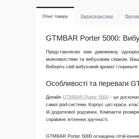
Опис товару
Характеристики
Відгукі
GTMBAR Porter 5000: Вибух
Представляємо вам дивовижну одноразо
можливостями та вибуховим смаком. Ваше
Виберіть свій вибуховий аромат і пориньте у
Особливості та переваги G
Дизайн
GTMBAR Porter 5000
- це досконал
самої pod-системи. Корпус цієї краси, кла
їй додаткової родзинки. Компактні розмі
справжнє втілення зручності.
GTMBAR Porter 5000 оснащена літій-іонн