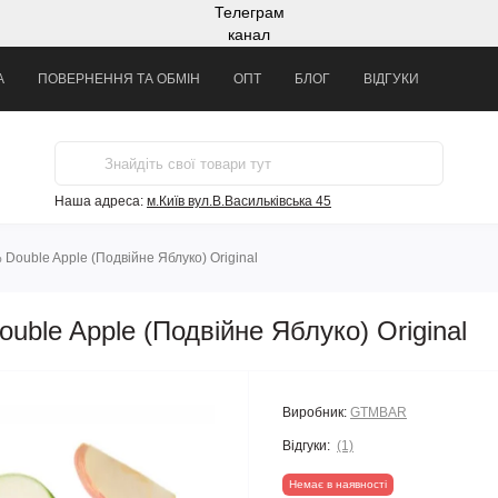
Телеграм
канал
А
ПОВЕРНЕННЯ ТА ОБМІН
ОПТ
БЛОГ
ВІДГУКИ
Наша адреса:
м.Київ вул.В.Васильківська 45
Double Apple (Подвійне Яблуко) Original
ble Apple (Подвійне Яблуко) Original
Виробник:
GTMBAR
Відгуки:
(1)
Немає в наявності