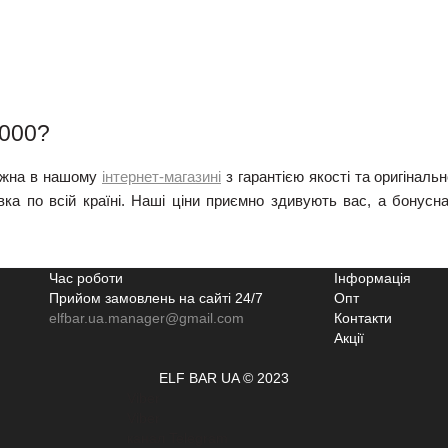
5000?
можна в нашому
інтернет-магазині
з гарантією якості та оригіналь
вка по всій країні. Наші ціни приємно здивують вас, а бону
Час роботи
Інформація
Прийом замовлень на сайті 24/7
Опт
elfbar.ua.manager@gmail.com
Контакти
Акції
ELF BAR UA © 2023
Viber
Viber
канал Telegram