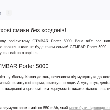
в
1
ові смаки без кордонів!
ву pod-систему GTMBAR Porter 5000! Вона вб'є вас напо
 паріння ніколи не буде таким самим! GTMBAR Porter 5000 - ц
 світ елітного паріння.
TMBAR Porter 5000
ість у білому. Кожна деталь, починаючи від мундштука до логот
сичний прямокутної форми, притягує погляди. А мундштук, делік
ри в поєднанні з ергономічним корпусом із високоякісного пла
им акумулятором ємністю 550 mAh, який
може бути підзаряджен