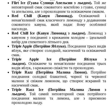
Flirt Ice (Гуава Суниця Апельсин з льодом).
Той же
неповторний смак соковитого коктейлю з гуави, суниці
та апельсина, але з прохолодним та освіжаючим смаком.
Red Chill (Кавун Лимонад).
Освіжаючий і
ненав'язливий смак класичного лимонаду з додаванням
соковитого кавуна, який надає йому особливої
насолоди.
Red Chill Ice (Кавун Лимонад з льодом).
Лимонад з
кавуном у поєднанні з крижаним холодом – ідеальний
вибір для спекотного літнього дня.
Triple Apple (Потрійне Яблуко).
Поєднання трьох видів
яблук, яке створює солодкий, насичений та освіжаючий
смак.
Triple Apple Ice (Потрійне Яблуко з
льодом).
Освіжаюче та ненав'язливе поєднання трьох
видів яблук, з крижаною свіжістю та прохолодою.
Triple Razz (Потрійна Малина Лимон).
Потрійне
поєднання солодкої блакитної, чорної та червоної
малини зі свіжим лимоном, що створює яскравий та
насичений смак.
Triple Razz Ice (Потрійна Малина Лимон з
льодом).
Той самий неповторний смак потрійного
поєднання малини та лимона, але з приємною
прохолодою льоду.