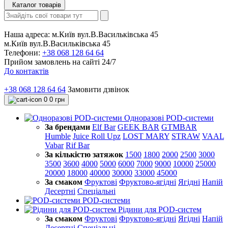
Каталог товарів
Наша адреса:
м.Київ вул.В.Васильківська 45
м.Київ вул.В.Васильківська 45
Телефони:
+38 068 128 64 64
Прийом замовлень на сайті 24/7
До контактів
+38 068 128 64 64
Замовити дзвінок
0
0 грн
Одноразові POD-системи
За брендами
Elf Bar
GEEK BAR
GTMBAR
Humble
Juice Roll Upz
LOST MARY
STRAW
VAAL
Vabar
Rif Bar
За кількістю затяжок
1500
1800
2000
2500
3000
3500
3600
4000
5000
6000
7000
9000
10000
25000
20000
18000
40000
30000
33000
45000
За смаком
Фруктові
Фруктово-ягідні
Ягідні
Напій
Десертні
Спеціальні
POD-системи
Рідини для POD-систем
За смаком
Фруктові
Фруктово-ягідні
Ягідні
Напій
Десертні
Спеціальні