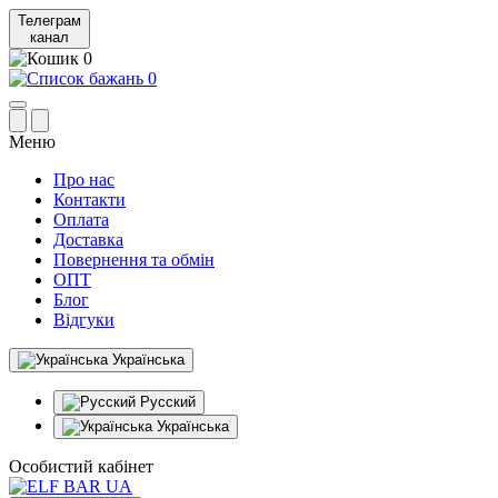
Телеграм
канал
0
0
Меню
Про нас
Контакти
Оплата
Доставка
Повернення та обмін
ОПТ
Блог
Відгуки
Українська
Русский
Українська
Особистий кабінет