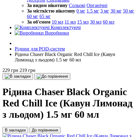
За видом нікотину
Сольові
Органічні
За місткістю нікотину
0 мг
1.5 мг
3 мг
30 мг
50 мг
60 мг
65 мг
За об'ємом
10 мл
11 мл
15 мл
30 мл
60 мл
Комплектуючі
Виробники
Рідини для POD-систем
Рідина Chaser Black Organic Red Chill Ice (Кавун
Лимонад з льодом) 1.5 мг 60 мл
229 грн
219 грн
Рідина Chaser Black Organic
Red Chill Ice (Кавун Лимонад
з льодом) 1.5 мг 60 мл
В закладки
До порівняння