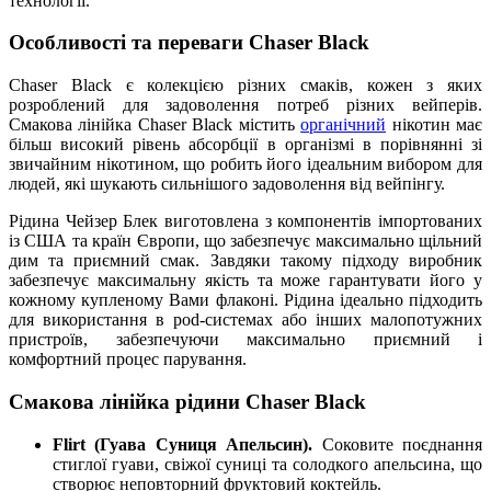
технології.
Особливості та переваги Chaser Black
Chaser Black є колекцією різних смаків, кожен з яких
розроблений для задоволення потреб різних вейперів.
Смакова лінійка Chaser Black містить
органічний
нікотин має
більш високий рівень абсорбції в організмі в порівнянні зі
звичайним нікотином, що робить його ідеальним вибором для
людей, які шукають сильнішого задоволення від вейпінгу.
Рідина Чейзер Блек виготовлена з компонентів імпортованих
із США та країн Європи, що забезпечує максимально щільний
дим та приємний смак. Завдяки такому підходу виробник
забезпечує максимальну якість та може гарантувати його у
кожному купленому Вами флаконі. Рідина ідеально підходить
для використання в pod-системах або інших малопотужних
пристроїв, забезпечуючи максимально приємний і
комфортний процес парування.
Смакова лінійка рідини Chaser Black
Flirt (Гуава Суниця Апельсин).
Соковите поєднання
стиглої гуави, свіжої суниці та солодкого апельсина, що
створює неповторний фруктовий коктейль.