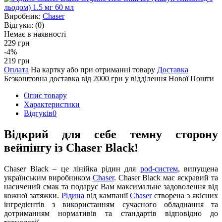
Виробник:
Chaser
Відгуки:
(0)
Немає в наявності
229 грн
-4%
219 грн
Оплата
На картку або при отриманні товару
Доставка
Безкоштовна доставка від 2000 грн у відділення Нової Пошти
Опис товару
Характеристики
Відгуків
0
Відкрий для себе темну сторону
вейпінгу із Chaser Black!
Chaser Black – це лінійка рідин для
pod-систем
, випущена
українським виробником
Chaser
. Chaser Black має яскравий та
насичений смак та подарує Вам максимальне задоволення від
кожної затяжки.
Рідина
від кампанії
Chaser
створена з якісних
інгредієнтів з використанням сучасного обладнання та
дотриманням нормативів та стандартів відповідно до