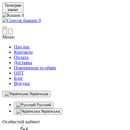
Телеграм
канал
0
0
Меню
Про нас
Контакти
Оплата
Доставка
Повернення та обмін
ОПТ
Блог
Відгуки
Українська
Русский
Українська
Особистий кабінет