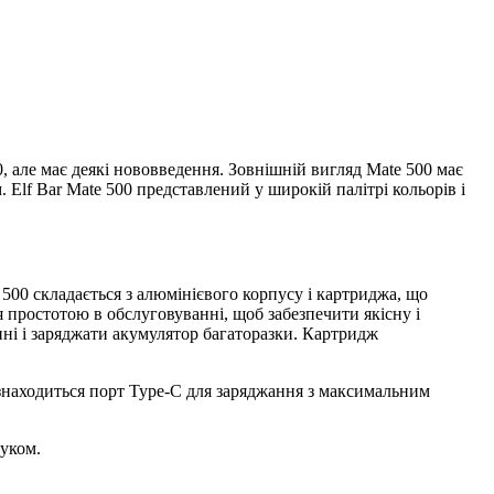
, але має деякі нововведення. Зовнішній вигляд Mate 500 має
 Elf Bar Mate 500 представлений у широкій палітрі кольорів і
500 складається з алюмінієвого корпусу і картриджа, що
я простотою в обслуговуванні, щоб забезпечити якісну і
нні і заряджати акумулятор багаторазки. Картридж
 знаходиться порт Type-C для заряджання з максимальним
уком.