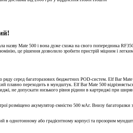
ий!
ла назву Mate 500 і вона дуже схожа на свого попередника RF350
люмінію, це рішення дозволило зробити пристрій міцним і легким.
о ряду серед багаторазових бюджетних POD-систем. Elf Bar Mate 
кий плавно переходить в мундштук. Elf Bar Mate 500 відрізняєтьс
иджі, не допускати низького рівня рідини в картриджі при ширя
строї розміщено акумулятор ємністю 500 мАг. Внизу багаторазки
ий в однотонному або градієнтному корпусі та прозорим мундшт