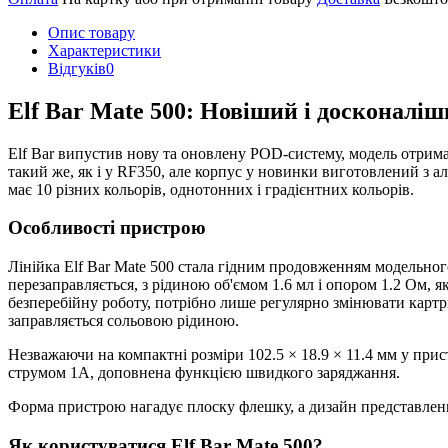
Опис товару
Характеристики
Відгуків
0
Elf Bar Mate 500: Новіший і досконаліш
Elf Bar випустив нову та оновлену POD-систему, модель отрима
такий же, як і у RF350, але корпус у новинки виготовлений з а
має 10 різних кольорів, однотонних і градієнтних кольорів.
Особливості пристрою
Лінійка Elf Bar Mate 500 стала гідним продовженням модельног
перезаправляється, з рідиною об'ємом 1.6 мл і опором 1.2 Ом, я
безперебійну роботу, потрібно лише регулярно змінювати картр
заправляється сольовою рідиною.
Незважаючи на компактні розміри 102.5 × 18.9 × 11.4 мм у при
струмом 1А, доповнена функцією швидкого заряджання.
Форма пристрою нагадує плоску флешку, а дизайн представлен
Як користуватися Elf Bar Mate 500?