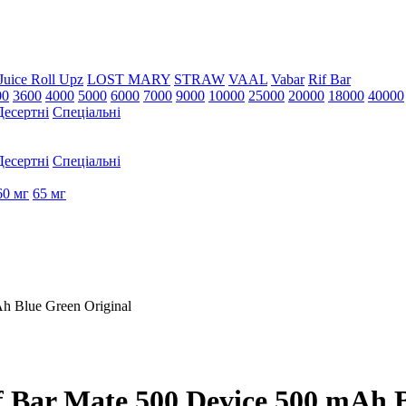
Juice Roll Upz
LOST MARY
STRAW
VAAL
Vabar
Rif Bar
00
3600
4000
5000
6000
7000
9000
10000
25000
20000
18000
40000
Десертні
Спеціальні
Десертні
Спеціальні
60 мг
65 мг
h Blue Green Original
Bar Mate 500 Device 500 mAh B