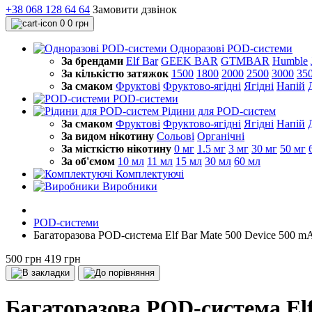
+38 068 128 64 64
Замовити дзвінок
0
0 грн
Одноразові POD-системи
За брендами
Elf Bar
GEEK BAR
GTMBAR
Humble
За кількістю затяжок
1500
1800
2000
2500
3000
35
За смаком
Фруктові
Фруктово-ягідні
Ягідні
Напій
POD-системи
Рідини для POD-систем
За смаком
Фруктові
Фруктово-ягідні
Ягідні
Напій
За видом нікотину
Сольові
Органічні
За місткістю нікотину
0 мг
1.5 мг
3 мг
30 мг
50 мг
За об'ємом
10 мл
11 мл
15 мл
30 мл
60 мл
Комплектуючі
Виробники
POD-системи
Багаторазова POD-система Elf Bar Mate 500 Device 500 mA
500 грн
419 грн
Багаторазова POD-система Elf 