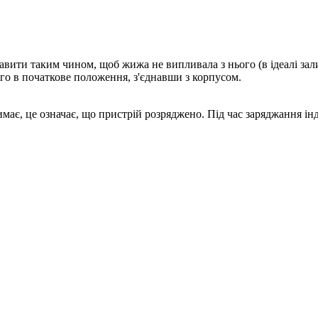
авити таким чином, щоб жижа не випливала з нього (в ідеалі зал
го в початкове положення, з'єднавши з корпусом.
имає, це означає, що пристрій розряджено. Під час заряджання ін