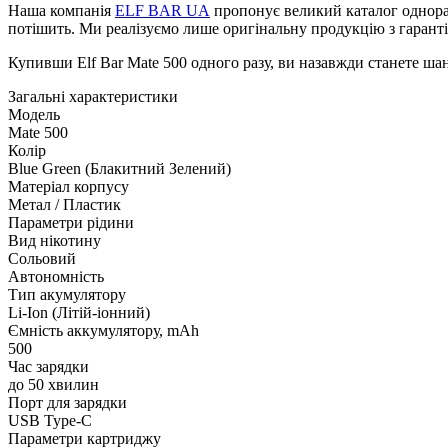
Наша компанія
ELF BAR UA
пропонує великий каталог одноразо
потішить. Ми реалізуємо лише оригінальну продукцію з гаранті
Купивши Elf Bar Mate 500 одного разу, ви назавжди станете шан
Загальні характеристики
Модель
Mate 500
Колір
Blue Green (Блакитний Зелений)
Матеріал корпусу
Метал / Пластик
Параметри рідини
Вид нікотину
Сольовий
Автономність
Тип акумулятору
Li-Ion (Літій-іонний)
Ємність аккумулятору, mAh
500
Час зарядки
до 50 хвилин
Порт для зарядки
USB Type-C
Параметри картриджу