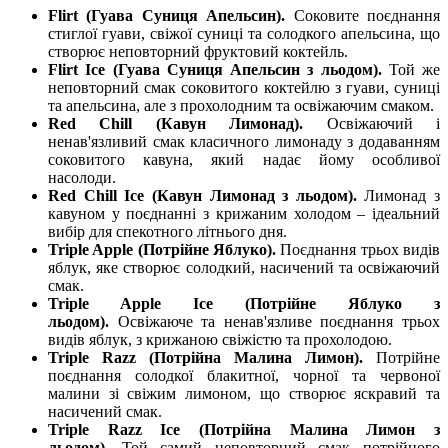
Flirt (Гуава Суниця Апельсин).
Соковите поєднання
стиглої гуави, свіжої суниці та солодкого апельсина, що
створює неповторний фруктовий коктейль.
Flirt Ice (Гуава Суниця Апельсин з льодом).
Той же
неповторний смак соковитого коктейлю з гуави, суниці
та апельсина, але з прохолодним та освіжаючим смаком.
Red Chill (Кавун Лимонад).
Освіжаючий і
ненав'язливий смак класичного лимонаду з додаванням
соковитого кавуна, який надає йому особливої
насолоди.
Red Chill Ice (Кавун Лимонад з льодом).
Лимонад з
кавуном у поєднанні з крижаним холодом – ідеальний
вибір для спекотного літнього дня.
Triple Apple (Потрійне Яблуко).
Поєднання трьох видів
яблук, яке створює солодкий, насичений та освіжаючий
смак.
Triple Apple Ice (Потрійне Яблуко з
льодом).
Освіжаюче та ненав'язливе поєднання трьох
видів яблук, з крижаною свіжістю та прохолодою.
Triple Razz (Потрійна Малина Лимон).
Потрійне
поєднання солодкої блакитної, чорної та червоної
малини зі свіжим лимоном, що створює яскравий та
насичений смак.
Triple Razz Ice (Потрійна Малина Лимон з
льодом).
Той самий неповторний смак потрійного