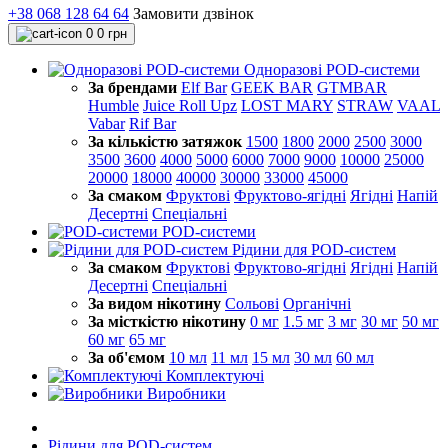
+38 068 128 64 64
Замовити дзвінок
0
0 грн
Одноразові POD-системи
За брендами
Elf Bar
GEEK BAR
GTMBAR
Humble
Juice Roll Upz
LOST MARY
STRAW
VAAL
Vabar
Rif Bar
За кількістю затяжок
1500
1800
2000
2500
3000
3500
3600
4000
5000
6000
7000
9000
10000
25000
20000
18000
40000
30000
33000
45000
За смаком
Фруктові
Фруктово-ягідні
Ягідні
Напій
Десертні
Спеціальні
POD-системи
Рідини для POD-систем
За смаком
Фруктові
Фруктово-ягідні
Ягідні
Напій
Десертні
Спеціальні
За видом нікотину
Сольові
Органічні
За місткістю нікотину
0 мг
1.5 мг
3 мг
30 мг
50 мг
60 мг
65 мг
За об'ємом
10 мл
11 мл
15 мл
30 мл
60 мл
Комплектуючі
Виробники
Рідини для POD-систем