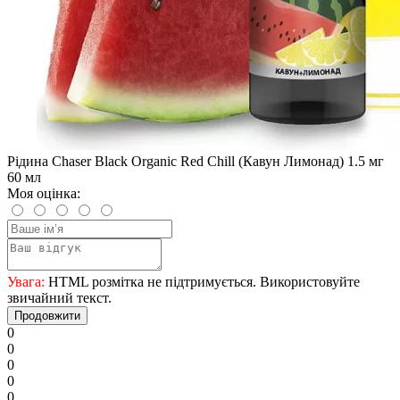
Рідина Chaser Black Organic Red Chill (Кавун Лимонад) 1.5 мг
60 мл
Моя оцінка:
Увага:
HTML розмітка не підтримується. Використовуйте
звичайний текст.
Продовжити
0
0
0
0
0