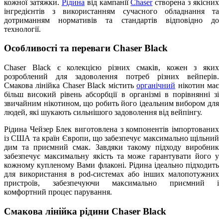
кожної затяжки.
Рідина
від кампанії
Chaser
створена з якісних
інгредієнтів з використанням сучасного обладнання та
дотриманням нормативів та стандартів відповідно до
технології.
Особливості та переваги Chaser Black
Chaser Black є колекцією різних смаків, кожен з яких
розроблений для задоволення потреб різних вейперів.
Смакова лінійка Chaser Black містить
органічний
нікотин має
більш високий рівень абсорбції в організмі в порівнянні зі
звичайним нікотином, що робить його ідеальним вибором для
людей, які шукають сильнішого задоволення від вейпінгу.
Рідина Чейзер Блек виготовлена з компонентів імпортованих
із США та країн Європи, що забезпечує максимально щільний
дим та приємний смак. Завдяки такому підходу виробник
забезпечує максимальну якість та може гарантувати його у
кожному купленому Вами флаконі. Рідина ідеально підходить
для використання в pod-системах або інших малопотужних
пристроїв, забезпечуючи максимально приємний і
комфортний процес парування.
Смакова лінійка рідини Chaser Black