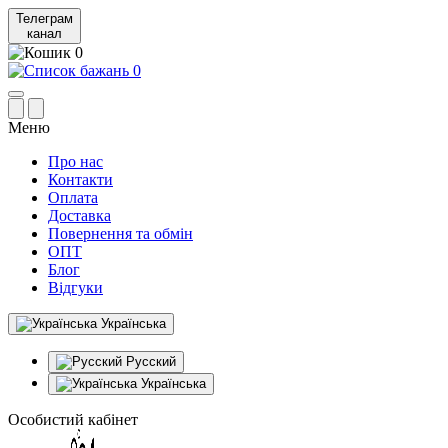
Телеграм
канал
0
0
Меню
Про нас
Контакти
Оплата
Доставка
Повернення та обмін
ОПТ
Блог
Відгуки
Українська
Русский
Українська
Особистий кабінет