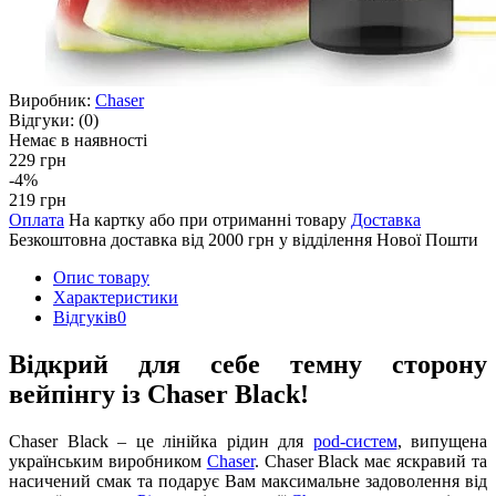
Виробник:
Chaser
Відгуки:
(0)
Немає в наявності
229 грн
-4%
219 грн
Оплата
На картку або при отриманні товару
Доставка
Безкоштовна доставка від 2000 грн у відділення Нової Пошти
Опис товару
Характеристики
Відгуків
0
Відкрий для себе темну сторону
вейпінгу із Chaser Black!
Chaser Black – це лінійка рідин для
pod-систем
, випущена
українським виробником
Chaser
. Chaser Black має яскравий та
насичений смак та подарує Вам максимальне задоволення від