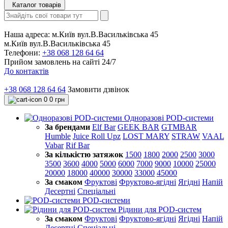
Каталог товарів
Наша адреса:
м.Київ вул.В.Васильківська 45
м.Київ вул.В.Васильківська 45
Телефони:
+38 068 128 64 64
Прийом замовлень на сайті 24/7
До контактів
+38 068 128 64 64
Замовити дзвінок
0
0 грн
Одноразові POD-системи
За брендами
Elf Bar
GEEK BAR
GTMBAR
Humble
Juice Roll Upz
LOST MARY
STRAW
VAAL
Vabar
Rif Bar
За кількістю затяжок
1500
1800
2000
2500
3000
3500
3600
4000
5000
6000
7000
9000
10000
25000
20000
18000
40000
30000
33000
45000
За смаком
Фруктові
Фруктово-ягідні
Ягідні
Напій
Десертні
Спеціальні
POD-системи
Рідини для POD-систем
За смаком
Фруктові
Фруктово-ягідні
Ягідні
Напій
Десертні
Спеціальні