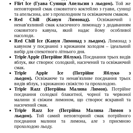
Flirt Ice (Гуава Суниця Апельсин з льодом).
Той же
неповторний смак соковитого коктейлю з гуави, суниці
та апельсина, але з прохолодним та освіжаючим смаком.
Red Chill (Кавун Лимонад).
Освіжаючий і
ненав'язливий смак класичного лимонаду з додаванням
соковитого кавуна, який надає йому особливої
насолоди.
Red Chill Ice (Кавун Лимонад з льодом).
Лимонад з
кавуном у поєднанні з крижаним холодом – ідеальний
вибір для спекотного літнього дня.
Triple Apple (Потрійне Яблуко).
Поєднання трьох видів
яблук, яке створює солодкий, насичений та освіжаючий
смак.
Triple Apple Ice (Потрійне Яблуко з
льодом).
Освіжаюче та ненав'язливе поєднання трьох
видів яблук, з крижаною свіжістю та прохолодою.
Triple Razz (Потрійна Малина Лимон).
Потрійне
поєднання солодкої блакитної, чорної та червоної
малини зі свіжим лимоном, що створює яскравий та
насичений смак.
Triple Razz Ice (Потрійна Малина Лимон з
льодом).
Той самий неповторний смак потрійного
поєднання малини та лимона, але з приємною
прохолодою льоду.