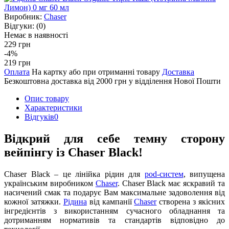
Виробник:
Chaser
Відгуки:
(0)
Немає в наявності
229 грн
-4%
219 грн
Оплата
На картку або при отриманні товару
Доставка
Безкоштовна доставка від 2000 грн у відділення Нової Пошти
Опис товару
Характеристики
Відгуків
0
Відкрий для себе темну сторону
вейпінгу із Chaser Black!
Chaser Black – це лінійка рідин для
pod-систем
, випущена
українським виробником
Chaser
. Chaser Black має яскравий та
насичений смак та подарує Вам максимальне задоволення від
кожної затяжки.
Рідина
від кампанії
Chaser
створена з якісних
інгредієнтів з використанням сучасного обладнання та
дотриманням нормативів та стандартів відповідно до