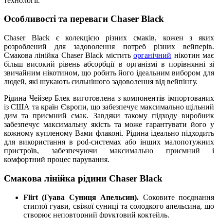
технології.
Особливості та переваги Chaser Black
Chaser Black є колекцією різних смаків, кожен з яких
розроблений для задоволення потреб різних вейперів.
Смакова лінійка Chaser Black містить
органічний
нікотин має
більш високий рівень абсорбції в організмі в порівнянні зі
звичайним нікотином, що робить його ідеальним вибором для
людей, які шукають сильнішого задоволення від вейпінгу.
Рідина Чейзер Блек виготовлена з компонентів імпортованих
із США та країн Європи, що забезпечує максимально щільний
дим та приємний смак. Завдяки такому підходу виробник
забезпечує максимальну якість та може гарантувати його у
кожному купленому Вами флаконі. Рідина ідеально підходить
для використання в pod-системах або інших малопотужних
пристроїв, забезпечуючи максимально приємний і
комфортний процес парування.
Смакова лінійка рідини Chaser Black
Flirt (Гуава Суниця Апельсин).
Соковите поєднання
стиглої гуави, свіжої суниці та солодкого апельсина, що
створює неповторний фруктовий коктейль.