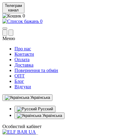
Телеграм
канал
0
0
Меню
Про нас
Контакти
Оплата
Доставка
Повернення та обмін
ОПТ
Блог
Відгуки
Українська
Русский
Українська
Особистий кабінет