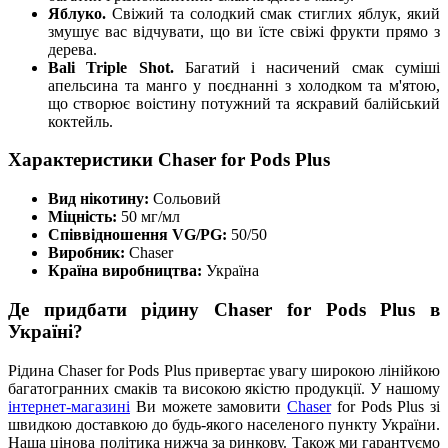
Яблуко.
Свіжий та солодкий смак стиглих яблук, який
змушує вас відчувати, що ви їсте свіжі фрукти прямо з
дерева.
Bali Triple Shot.
Багатий і насичений смак суміші
апельсина та манго у поєднанні з холодком та м'ятою,
що створює воістину потужний та яскравий балійський
коктейль.
Характеристики Chaser for Pods Plus
Вид нікотину:
Сольовий
Міцність:
50 мг/мл
Співвідношення VG/PG:
50/50
Виробник:
Chaser
Країна виробництва:
Україна
Де придбати рідину Chaser for Pods Plus в
Україні?
Рідина Chaser for Pods Plus привертає увагу широкою лінійкою
багатогранних смаків та високою якістю продукції. У нашому
інтернет-магазині
Ви можете замовити
Chaser
for Pods Plus зі
швидкою доставкою до будь-якого населеного пункту України.
Наша цінова політика нижча за ринкову. Також ми гарантуємо