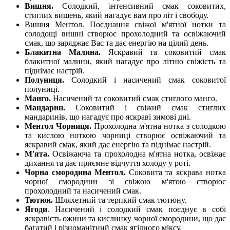
Вишня.
Солодкий, інтенсивний смак соковитих,
стиглих вишень, який нагадує вам про літ і свободу.
Вишня Ментол. Поєднання свіжої м'ятної нотки та
солодощі вишні створює прохолодний та освіжаючий
смак, що заряджає Вас та дає енергію на цілий день.
Блакитна Малина.
Яскравий та соковитий смак
блакитної малини, який нагадує про літню свіжість та
піднімає настрій.
Полуниця.
Солодкий і насичений смак соковитої
полуниці.
Манго.
Насичений та соковитий смак стиглого манго.
Мандарин.
Соковитий і свіжий смак стиглих
мандаринів, що нагадує про яскраві зимові дні.
Ментол Чорниця.
Прохолодна м'ятна нотка з солодкою
та кислою ноткою чорниці створює освіжаючий та
яскравий смак, який дає енергію та піднімає настрій.
М'ята.
Освіжаюча та прохолодна м'ятна нотка, освіжає
дихання та дає приємне відчуття холоду у роті.
Чорна смородина Ментол.
Соковита та яскрава нотка
чорної смородини зі свіжою м'ятою створює
прохолодний та насичений смак.
Тютюн.
Шляхетний та терпкий смак тютюну.
Ягоди
. Насичений і солодкий смак поєднує в собі
яскравість ожини та кислинку чорної смородини, що дає
багатий і різноманітний смак ягідного міксу.