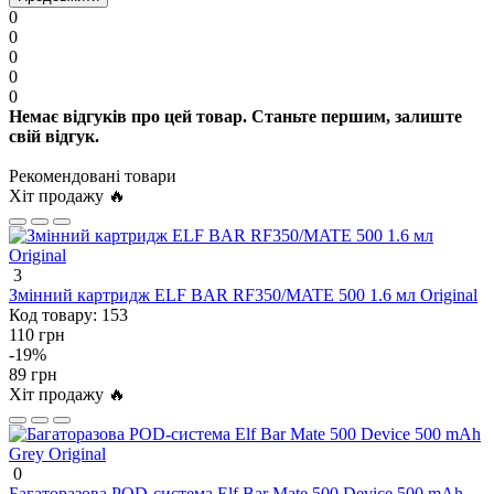
0
0
0
0
0
Немає відгуків про цей товар. Станьте першим, залиште
свій відгук.
Рекомендовані товари
Хіт продажу 🔥
3
Змінний картридж ELF BAR RF350/MATE 500 1.6 мл Original
Код товару:
153
110 грн
-19%
89 грн
Хіт продажу 🔥
0
Багаторазова POD-система Elf Bar Mate 500 Device 500 mAh