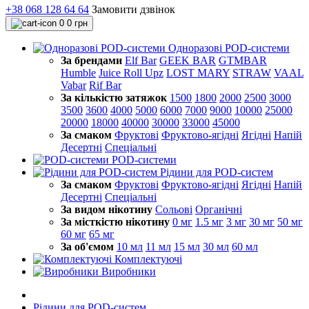
+38 068 128 64 64
Замовити дзвінок
0
0 грн
Одноразові POD-системи
За брендами
Elf Bar
GEEK BAR
GTMBAR
Humble
Juice Roll Upz
LOST MARY
STRAW
VAAL
Vabar
Rif Bar
За кількістю затяжок
1500
1800
2000
2500
3000
3500
3600
4000
5000
6000
7000
9000
10000
25000
20000
18000
40000
30000
33000
45000
За смаком
Фруктові
Фруктово-ягідні
Ягідні
Напій
Десертні
Спеціальні
POD-системи
Рідини для POD-систем
За смаком
Фруктові
Фруктово-ягідні
Ягідні
Напій
Десертні
Спеціальні
За видом нікотину
Сольові
Органічні
За місткістю нікотину
0 мг
1.5 мг
3 мг
30 мг
50 мг
60 мг
65 мг
За об'ємом
10 мл
11 мл
15 мл
30 мл
60 мл
Комплектуючі
Виробники
Рідини для POD-систем