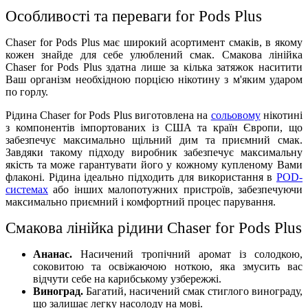
Особливості та переваги for Pods Plus
Chaser for Pods Plus має широкий асортимент смаків, в якому
кожен знайде для себе улюблений смак. Смакова лінійка
Chaser for Pods Plus здатна лише за кілька затяжок наситити
Ваш організм необхідною порцією нікотину з м'яким ударом
по горлу.
Рідина Chaser for Pods Plus виготовлена на
сольовому
нікотині
з компонентів імпортованих із США та країн Європи, що
забезпечує максимально щільний дим та приємний смак.
Завдяки такому підходу виробник забезпечує максимальну
якість та може гарантувати його у кожному купленому Вами
флаконі. Рідина ідеально підходить для використання в
POD-
системах
або інших малопотужних пристроїв, забезпечуючи
максимально приємний і комфортний процес парування.
Смакова лінійка рідини Chaser for Pods Plus
Ананас.
Насичений тропічний аромат із солодкою,
соковитою та освіжаючою ноткою, яка змусить вас
відчути себе на карибському узбережжі.
Виноград.
Багатий, насичений смак стиглого винограду,
що залишає легку насолоду на мові.