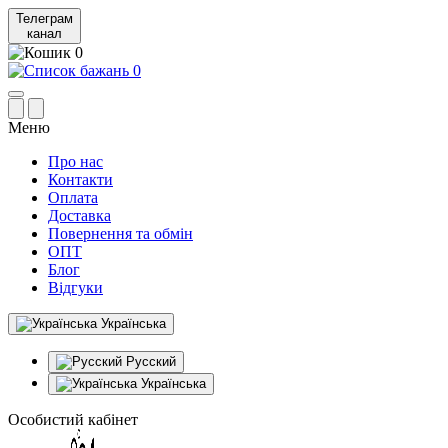
Телеграм
канал
0
0
Меню
Про нас
Контакти
Оплата
Доставка
Повернення та обмін
ОПТ
Блог
Відгуки
Українська
Русский
Українська
Особистий кабінет