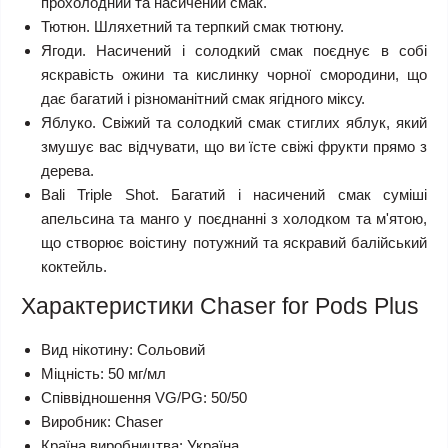
прохолодний та насичений смак.
Тютюн.
Шляхетний та терпкий смак тютюну.
Ягоди
. Насичений і солодкий смак поєднує в собі
яскравість ожини та кислинку чорної смородини, що
дає багатий і різноманітний смак ягідного міксу.
Яблуко.
Свіжий та солодкий смак стиглих яблук, який
змушує вас відчувати, що ви їсте свіжі фрукти прямо з
дерева.
Bali Triple Shot.
Багатий і насичений смак суміші
апельсина та манго у поєднанні з холодком та м'ятою,
що створює воістину потужний та яскравий балійський
коктейль.
Характеристики Chaser for Pods Plus
Вид нікотину:
Сольовий
Міцність:
50 мг/мл
Співвідношення VG/PG:
50/50
Виробник:
Chaser
Країна виробництва:
Україна