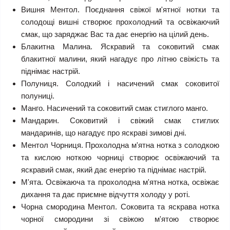
Вишня Ментол. Поєднання свіжої м'ятної нотки та
солодощі вишні створює прохолодний та освіжаючий
смак, що заряджає Вас та дає енергію на цілий день.
Блакитна Малина.
Яскравий та соковитий смак
блакитної малини, який нагадує про літню свіжість та
піднімає настрій.
Полуниця.
Солодкий і насичений смак соковитої
полуниці.
Манго.
Насичений та соковитий смак стиглого манго.
Мандарин.
Соковитий і свіжий смак стиглих
мандаринів, що нагадує про яскраві зимові дні.
Ментол Чорниця.
Прохолодна м'ятна нотка з солодкою
та кислою ноткою чорниці створює освіжаючий та
яскравий смак, який дає енергію та піднімає настрій.
М'ята.
Освіжаюча та прохолодна м'ятна нотка, освіжає
дихання та дає приємне відчуття холоду у роті.
Чорна смородина Ментол.
Соковита та яскрава нотка
чорної смородини зі свіжою м'ятою створює