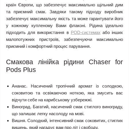
країн Європи, що забезпечує максимально щільний дим
та приємний смак. Завдяки такому підходу виробник
забезпечує максимальну якість та може гарантувати його
у кожному купленому Вами флаконі. Рідина ідеально
підходить для використання в
POD-системах
або інших
малопотужних пристроїв, забезпечуючи максимально
приємний і комфортний процес парування.
Смакова лінійка рідини Chaser for
Pods Plus
Ананас.
Насичений тропічний аромат із солодкою,
соковитою та освіжаючою ноткою, яка змусить вас
відчути себе на карибському узбережжі.
Виноград.
Багатий, насичений смак стиглого винограду,
що залишає легку насолоду на мові.
Вишня.
Солодкий, інтенсивний смак соковитих, стиглих
вишень, який нагадує вам про літ і свободу.