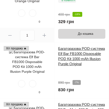
В наявності
400 грн
-18%
329 грн
0
До кошика
Багаторазова POD-система
Хіт продажу 🔥
Elf Bar FB1000 Disposable
POD Kit 1000 mAh Illusion
Purple Original
890 грн
-7%
830 грн
0
Багаторазова POD-система
Хіт продажу 🔥