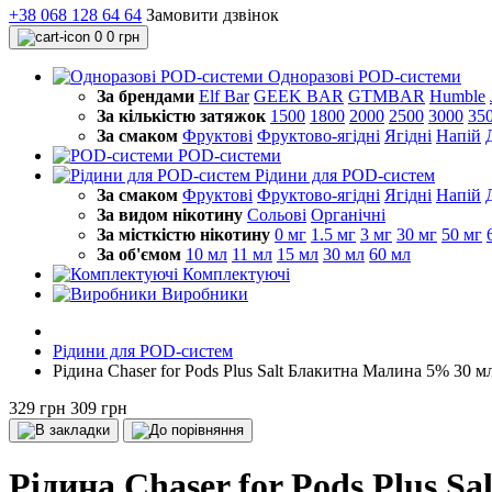
+38 068 128 64 64
Замовити дзвінок
0
0 грн
Одноразові POD-системи
За брендами
Elf Bar
GEEK BAR
GTMBAR
Humble
За кількістю затяжок
1500
1800
2000
2500
3000
35
За смаком
Фруктові
Фруктово-ягідні
Ягідні
Напій
POD-системи
Рідини для POD-систем
За смаком
Фруктові
Фруктово-ягідні
Ягідні
Напій
За видом нікотину
Сольові
Органічні
За місткістю нікотину
0 мг
1.5 мг
3 мг
30 мг
50 мг
За об'ємом
10 мл
11 мл
15 мл
30 мл
60 мл
Комплектуючі
Виробники
Рідини для POD-систем
Рідина Chaser for Pods Plus Salt Блакитна Малина 5% 30 м
329 грн
309 грн
Рідина Chaser for Pods Plus 