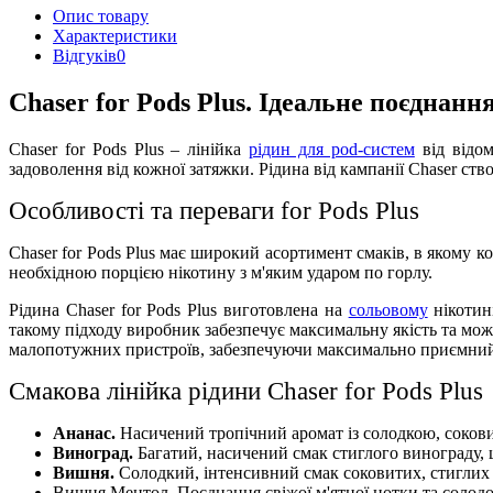
Опис товару
Характеристики
Відгуків
0
Chaser for Pods Plus. Ідеальне поєднання
Chaser for Pods Plus – лінійка
рідин для pod-систем
від відо
задоволення від кожної затяжки. Рідина від кампанії Chaser ство
Особливості та переваги for Pods Plus
Chaser for Pods Plus має широкий асортимент смаків, в якому к
необхідною порцією нікотину з м'яким ударом по горлу.
Рідина Chaser for Pods Plus виготовлена на
сольовому
нікотин
такому підходу виробник забезпечує максимальну якість та мо
малопотужних пристроїв, забезпечуючи максимально приємний
Смакова лінійка рідини Chaser for Pods Plus
Ананас.
Насичений тропічний аромат із солодкою, сокови
Виноград.
Багатий, насичений смак стиглого винограду, 
Вишня.
Солодкий, інтенсивний смак соковитих, стиглих в
Вишня Ментол. Поєднання свіжої м'ятної нотки та солодо