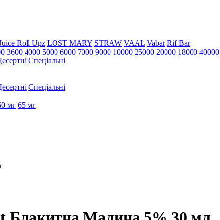
Juice Roll Upz
LOST MARY
STRAW
VAAL
Vabar
Rif Bar
00
3600
4000
5000
6000
7000
9000
10000
25000
20000
18000
40000
Десертні
Спеціальні
Десертні
Спеціальні
60 мг
65 мг
л
Salt Блакитна Малина 5% 30 мл