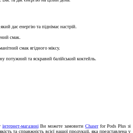
кий дає енергію та піднімає настрій.
ений смак.
манітний смак ягідного міксу.
ину потужний та яскравий балійський коктейль.
му
інтернет-магазині
Ви можете замовити
Chaser
for Pods Plus зі
сть та справжність всієї нашої продукції, яка представлена у