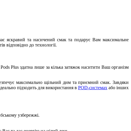
s має яскравий та насичений смак та подарує Вам максимальне
ів відповідно до технології.
 Pods Plus здатна лише за кілька затяжок наситити Ваш організм
безпечує максимально щільний дим та приємний смак. Завдяки
ідеально підходить для використання в
POD-системах
або інших
ибському узбережжі.
Вас та дає енергію на цілий день.