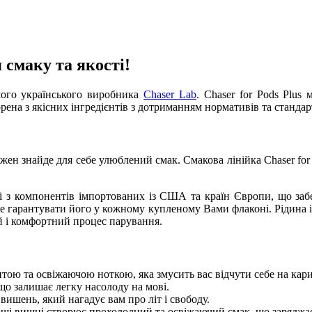
 смаку та якості!
мого українського виробника
Chaser Lab
. Chaser for Pods Plu
рена з якісних інгредієнтів з дотриманням нормативів та стандарт
ожен знайде для себе улюблений смак. Смакова лінійка Chaser for
і з компонентів імпортованих із США та країн Європи, що за
же гарантувати його у кожному купленому Вами флаконі. Рідина 
 і комфортний процес парування.
тою та освіжаючою ноткою, яка змусить вас відчути себе на кар
що залишає легку насолоду на мові.
ишень, який нагадує вам про літ і свободу.
щі вишні створює прохолодний та освіжаючий смак, що заряджає 