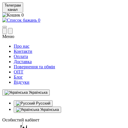
Телеграм
канал
0
0
Меню
Про нас
Контакти
Оплата
Доставка
Повернення та обмін
ОПТ
Блог
Відгуки
Українська
Русский
Українська
Особистий кабінет