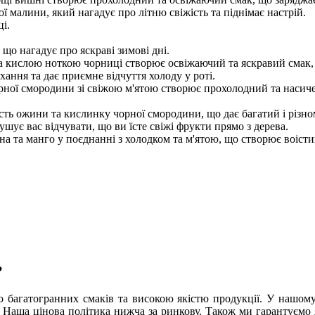
 малини, який нагадує про літню свіжість та піднімає настрій.
і.
що нагадує про яскраві зимові дні.
а кислою ноткою чорниці створює освіжаючий та яскравий смак, я
хання та дає приємне відчуття холоду у роті.
орної смородини зі свіжою м'ятою створює прохолодний та насич
ість ожини та кислинку чорної смородини, що дає багатий і різно
шує вас відчувати, що ви їсте свіжі фрукти прямо з дерева.
на та манго у поєднанні з холодком та м'ятою, що створює воіст
?
ою багатогранних смаків та високою якістю продукції. У нашо
Наша цінова політика нижча за ринкову. Також ми гарантуємо які