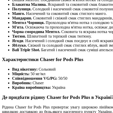
Блакитна Малина.
Яскравий та соковитий смак блакитної
Полуниця.
Солодкий і насичений смак соковитої полуниц
Манго.
Насичений та соковитий смак стиглого манго.
Мандарин.
Соковитий і свіжий смак стиглих мандаринів, 
Ментол Чорниця.
Прохолодна м'ятна нотка з солодкою т
М'ята.
Освіжаюча та прохолодна м'ятна нотка, освіжає ди
Чорна смородина Ментол.
Соковита та яскрава нотка ч
Тютюн.
Шляхетний та терпкий смак тютюну.
Ягоди
. Насичений і солодкий смак поєднує в собі яскрав
Яблуко.
Свіжий та солодкий смак стиглих яблук, який зму
Bali Triple Shot.
Багатий і насичений смак суміші апельси
Характеристики Chaser for Pods Plus
Вид нікотину:
Сольовий
Міцність:
50 мг/мл
Співвідношення VG/PG:
50/50
Виробник:
Chaser
Країна виробництва:
Україна
Де придбати рідину Chaser for Pods Plus в Україні
Рідина Chaser for Pods Plus привертає увагу широкою лінійк
швидкою доставкою до будь-якого населеного пункту України. 