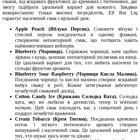
смаків, від яскравих фруктових до кремових і тютюнових, дає
змогу підібрати ідеальний варіант для кожного. Завдяки
використанню тільки якісних інгредієнтів, Elf Bar Liq
гарантує насичений смак і щільний дим.
Apple Peach (Яблуко Персик).
Соковите яблуко і
стиглий персик поєднуються в одному флаконі,
створюючи неповторний смак, що потішить навіть
найвимогливіших вейперів.
Blueberry (Чорниця).
Справжня чорниця, наче щойно
зірвана з куща, залишає неповторний післясмак на язиці.
Це ідеальний варіант для тих, хто любить насичені та
солодкі фруктові аромати.
Blueberry Sour Raspberry (Чорниця Кисла Малина).
Поєднання чорниці та кислої малини створює яскравий
вибух смаку в роті. Кожне затягування забезпечує
незабутній смаковий досвід.
Cotton Candy Ice (Крижана Солодка Вата).
Солодка
вата, яку ви любили в дитинстві, тепер із м'ятною
ноткою. Цей смак охолодить вас у спекотний день і
подарує незабутні враження.
Cream Tobacco (Крем Тютюн).
Поєднання кремових
ноток і легкого тютюнового аромату створює
вишуканий і насичений смак. Це ідеальний варіант для
тих, хто шукає щось нове та цікаве.