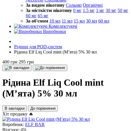
За видом нікотину
Сольові
Органічні
За місткістю нікотину
0 мг
1.5 мг
3 мг
30 мг
50 мг
60 мг
65 мг
За об'ємом
10 мл
11 мл
15 мл
30 мл
60 мл
Комплектуючі
Виробники
Рідини для POD-систем
Рідина Elf Liq Cool mint (Мʼята) 5% 30 мл
400 грн
295 грн
Рідина Elf Liq Cool mint
(Мʼята) 5% 30 мл
В закладки
До порівняння
Хіт продажу 🔥
Виробник:
ELF BAR
Відгуки:
(0)