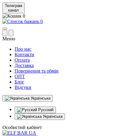
Телеграм
канал
0
0
Меню
Про нас
Контакти
Оплата
Доставка
Повернення та обмін
ОПТ
Блог
Відгуки
Українська
Русский
Українська
Особистий кабінет