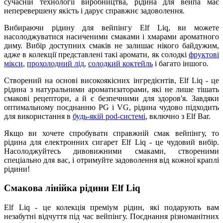
сучасній технології виробництва, рідина для вейпа має
неперевершену якість і дарує справжнє задоволення.
Вибираючи рідину для вейпінгу Elf Liq, ви можете
насолоджуватися насиченими смаками і хмарами ароматного
диму. Вибір доступних смаків не залишає нікого байдужим,
адже в колекції представлені такі аромати, як солодкі
фруктові
мікси
,
прохолодний лід
,
солодкий коктейль
і багато іншого.
Створений на основі високоякісних інгредієнтів, Elf Liq - це
рідина з натуральними ароматизаторами, які не лише тішать
смакові рецептори, а й є безпечними для здоров'я. Завдяки
оптимальному поєднанню PG і VG, рідина чудово підходить
для використання в
будь-якій pod-системі
, включно з Elf Bar.
Якщо ви хочете спробувати справжній смак вейпінгу, то
рідина для електронних сигарет Elf Liq - це чудовий вибір.
Насолоджуйтесь дивовижними смаками, створеними
спеціально для вас, і отримуйте задоволення від кожної краплі
рідини!
Смакова лінійка рідини Elf Liq
Elf Liq - це колекція преміум рідин, які подарують вам
незабутні відчуття під час вейпінгу. Поєднання різноманітних