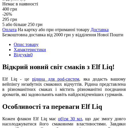
Немає в наявності
400 грн
-26%
295 грн
5 або більше 250 грн
Оплата
На картку або при отриманні товару
Доставка
Безкоштовна доставка від 2000 грн у відділення Нової Пошти
Опис товару
Характеристики
Відгуків
0
Відкрий новий світ смаків з Elf Liq!
Elf Liq - це
рідина для pod-систем
, яка додасть вашому
вейпінгу незабутніх смакових відчуттів. Рідина представлена
в різноманітних смаках і містить різноманітні поєднання
ароматів, які задовольнять навіть найдосвідченіших гурманів.
Особливості та переваги Elf Liq
Кожен флакон Elf Liq має
об'єм 30 мл
, що дає змогу довго
насолоджуватися його смаковими властивостями. Завдяки