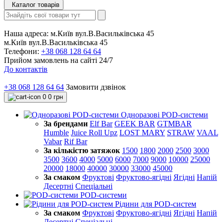
Каталог товарів
Наша адреса:
м.Київ вул.В.Васильківська 45
м.Київ вул.В.Васильківська 45
Телефони:
+38 068 128 64 64
Прийом замовлень на сайті 24/7
До контактів
+38 068 128 64 64
Замовити дзвінок
0
0 грн
Одноразові POD-системи
За брендами
Elf Bar
GEEK BAR
GTMBAR
Humble
Juice Roll Upz
LOST MARY
STRAW
VAAL
Vabar
Rif Bar
За кількістю затяжок
1500
1800
2000
2500
3000
3500
3600
4000
5000
6000
7000
9000
10000
25000
20000
18000
40000
30000
33000
45000
За смаком
Фруктові
Фруктово-ягідні
Ягідні
Напій
Десертні
Спеціальні
POD-системи
Рідини для POD-систем
За смаком
Фруктові
Фруктово-ягідні
Ягідні
Напій
Десертні
Спеціальні