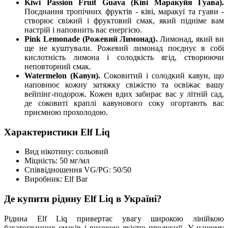
Kiwi Passion Fruit Guava (Ківі Маракуйя Гуава).
Поєднання тропічних фруктів - ківі, маракуї та гуави -
створює свіжий і фруктовий смак, який підніме вам
настрій і наповнить вас енергією.
Pink Lemonade (Рожевий Лимонад).
Лимонад, який ви
ще не куштували. Рожевий лимонад поєднує в собі
кислотність лимона і солодкість ягід, створюючи
неповторний смак.
Watermelon (Кавун).
Соковитий і солодкий кавун, що
наповнює кожну затяжку свіжістю та освіжає вашу
вейпінг-подорож. Кожен вдих забирає вас у літній сад,
де соковиті краплі кавунового соку огортають вас
приємною прохолодою.
Характеристики Elf Liq
Вид нікотину: сольовий
Міцність: 50 мг/мл
Співвідношення VG/PG: 50/50
Виробник: Elf Bar
Де купити рідину Elf Liq в Україні?
Рідина Elf Liq привертає увагу широкою лінійкою
багатогранних смаків і високою якістю продукції. У нашому