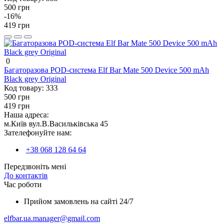
500 грн
-16%
419 грн
0
Багаторазова POD-система Elf Bar Mate 500 Device 500 mAh
Black grey Original
Код товару:
333
500 грн
419 грн
Наша адреса:
м.Київ вул.В.Васильківська 45
Зателефонуйте нам:
+38 068 128 64 64
Передзвоніть мені
До контактів
Час роботи
Прийом замовлень на сайті 24/7
elfbar.ua.manager@gmail.com