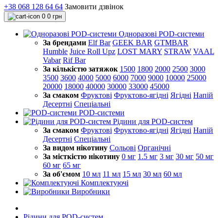
+38 068 128 64 64
Замовити дзвінок
0
0 грн
Одноразові POD-системи
За брендами
Elf Bar
GEEK BAR
GTMBAR
Humble
Juice Roll Upz
LOST MARY
STRAW
VAAL
Vabar
Rif Bar
За кількістю затяжок
1500
1800
2000
2500
3000
3500
3600
4000
5000
6000
7000
9000
10000
25000
20000
18000
40000
30000
33000
45000
За смаком
Фруктові
Фруктово-ягідні
Ягідні
Напій
Десертні
Спеціальні
POD-системи
Рідини для POD-систем
За смаком
Фруктові
Фруктово-ягідні
Ягідні
Напій
Десертні
Спеціальні
За видом нікотину
Сольові
Органічні
За місткістю нікотину
0 мг
1.5 мг
3 мг
30 мг
50 мг
60 мг
65 мг
За об'ємом
10 мл
11 мл
15 мл
30 мл
60 мл
Комплектуючі
Виробники
Рідини для POD-систем