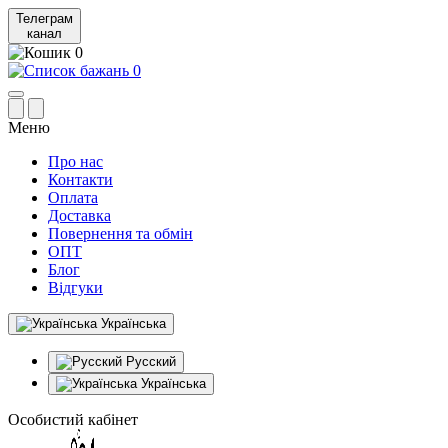
Телеграм
канал
0
0
Меню
Про нас
Контакти
Оплата
Доставка
Повернення та обмін
ОПТ
Блог
Відгуки
Українська
Русский
Українська
Особистий кабінет