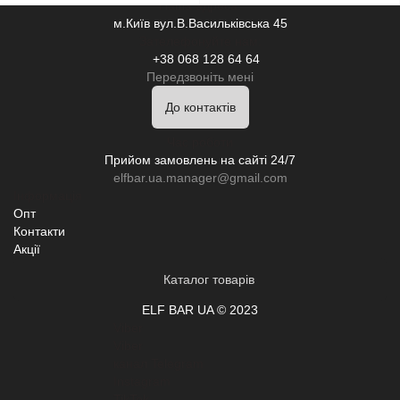
Наша адреса:
м.Київ вул.В.Васильківська 45
Зателефонуйте нам:
+38 068 128 64 64
Передзвоніть мені
До контактів
Час роботи
Прийом замовлень на сайті 24/7
elfbar.ua.manager@gmail.com
Інформація
Опт
Контакти
Акції
Каталог товарів
ELF BAR UA © 2023
Viber
Viber
канал Telegram
Instagram
TikTok