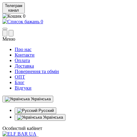
Телеграм
канал
0
0
Меню
Про нас
Контакти
Оплата
Доставка
Повернення та обмін
ОПТ
Блог
Відгуки
Українська
Русский
Українська
Особистий кабінет