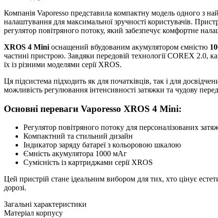
Компанія Vaporesso представила компактну модель одного з на
налаштування для максимальної зручності користувачів. Пристр
регулятор повітряного потоку, який забезпечує комфортне нала
XROS 4 Mini
оснащений вбудованим акумулятором ємністю
10
частині пристрою. Завдяки передовій технології COREX 2.0, ка
їх із різними моделями серії XROS.
Ця підсистема підходить як для початківців, так і для досвідч
можливість регулювання інтенсивності затяжки та чудову перед
Основні переваги Vaporesso XROS 4 Mini:
Регулятор повітряного потоку для персоналізованих затя
Компактний та стильний дизайн
Індикатор заряду батареї з кольоровою шкалою
Ємність акумулятора 1000 мАг
Сумісність із картриджами серії XROS
Цей пристрій стане ідеальним вибором для тих, хто цінує естет
дорозі.
Загальні характеристики
Матеріал корпусу