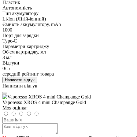
Пластик
Автономність
Тип акумулятору
Li-Ion (Літій-іонний)
Ємність аккумулятору, mAh
1000
Порт для зарядки
Type-C
Параметри картриджу
Об'єм картриджу, мл
3 мл
Відгуки
0
/ 5
середній рейтинг товара
Написати відгук
Написати відгук
Vaporesso XROS 4 mini Champange Gold
Моя оцінка: