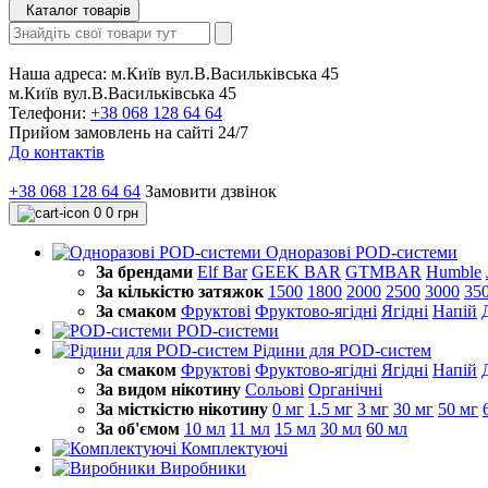
Каталог товарів
Наша адреса:
м.Київ вул.В.Васильківська 45
м.Київ вул.В.Васильківська 45
Телефони:
+38 068 128 64 64
Прийом замовлень на сайті 24/7
До контактів
+38 068 128 64 64
Замовити дзвінок
0
0 грн
Одноразові POD-системи
За брендами
Elf Bar
GEEK BAR
GTMBAR
Humble
За кількістю затяжок
1500
1800
2000
2500
3000
35
За смаком
Фруктові
Фруктово-ягідні
Ягідні
Напій
POD-системи
Рідини для POD-систем
За смаком
Фруктові
Фруктово-ягідні
Ягідні
Напій
За видом нікотину
Сольові
Органічні
За місткістю нікотину
0 мг
1.5 мг
3 мг
30 мг
50 мг
За об'ємом
10 мл
11 мл
15 мл
30 мл
60 мл
Комплектуючі
Виробники