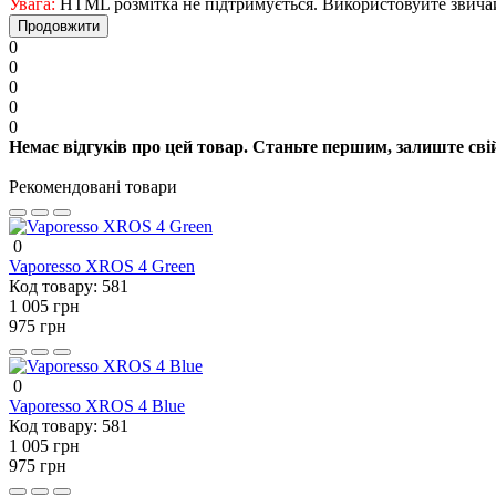
Увага:
HTML розмітка не підтримується. Використовуйте звича
Продовжити
0
0
0
0
0
Немає відгуків про цей товар. Станьте першим, залиште свій
Рекомендовані товари
0
Vaporesso XROS 4 Green
Код товару:
581
1 005 грн
975 грн
0
Vaporesso XROS 4 Blue
Код товару:
581
1 005 грн
975 грн