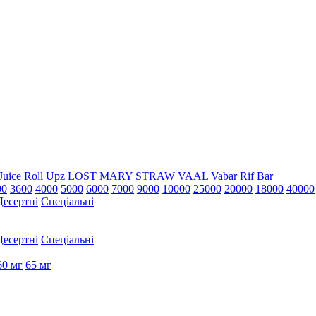
Juice Roll Upz
LOST MARY
STRAW
VAAL
Vabar
Rif Bar
00
3600
4000
5000
6000
7000
9000
10000
25000
20000
18000
40000
Десертні
Спеціальні
Десертні
Спеціальні
60 мг
65 мг