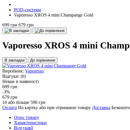
POD-системи
Vaporesso XROS 4 mini Champange Gold
699 грн
679 грн
Vaporesso XROS 4 mini Champ
В закладки
До порівняння
Виробник:
Vaporesso
Відгуки:
(0)
Немає в наявності
699 грн
-3%
679 грн
10 або більше 590 грн
Оплата
На картку або при отриманні товару
Доставка
Безкошто
Опис товару
Характеристики
Відгуків
0