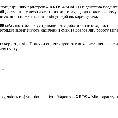
йпопулярніших пристроїв –
XROS 4 Mini
. Ця підсистема поєднує
ій доступний у десяти яскравих кольорах, що дозволяє кожному 
штування затяжки залежно від уподобань користувача.
00 мАг
, що забезпечує тривалий час роботи без необхідності ча
ртриджі забезпечують насичений смак та довговічну роботу випа
ених користувачів. Новачки оцінять простоту використання та авто
ачу смаку.
жок
ику, якість та функціональність. Vaporesso XROS 4 Mini гарантує