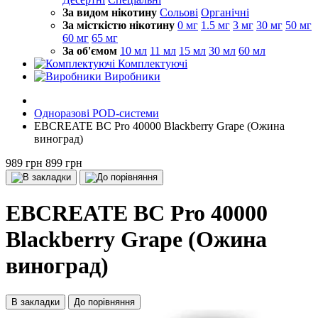
За видом нікотину
Сольові
Органічні
За місткістю нікотину
0 мг
1.5 мг
3 мг
30 мг
50 мг
60 мг
65 мг
За об'ємом
10 мл
11 мл
15 мл
30 мл
60 мл
Комплектуючі
Виробники
Одноразові POD-системи
EBCREATE BC Pro 40000 Blackberry Grape (Ожина
виноград)
989 грн
899 грн
EBCREATE BC Pro 40000
Blackberry Grape (Ожина
виноград)
В закладки
До порівняння