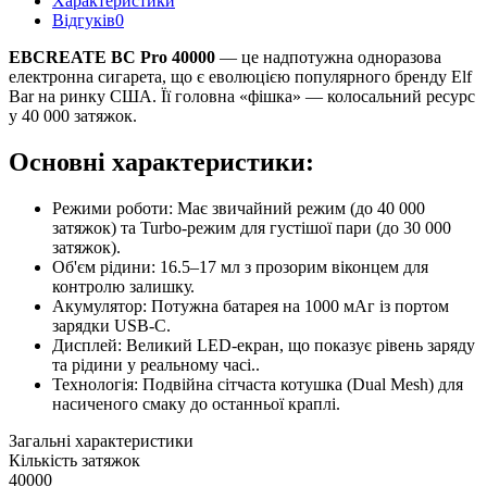
Характеристики
Відгуків
0
EBCREATE BC Pro 40000
— це надпотужна одноразова
електронна сигарета, що є еволюцією популярного бренду Elf
Bar на ринку США. Її головна «фішка» — колосальний ресурс
у 40 000 затяжок.
Основні характеристики:
Режими роботи: Має звичайний режим (до 40 000
затяжок) та Turbo-режим для густішої пари (до 30 000
затяжок).
Об'єм рідини: 16.5–17 мл з прозорим віконцем для
контролю залишку.
Акумулятор: Потужна батарея на 1000 мАг із портом
зарядки USB-C.
Дисплей: Великий LED-екран, що показує рівень заряду
та рідини у реальному часі..
Технологія: Подвійна сітчаста котушка (Dual Mesh) для
насиченого смаку до останньої краплі.
Загальні характеристики
Кількість затяжок
40000