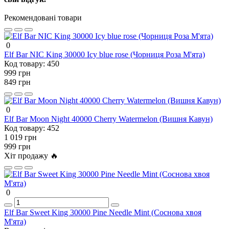
Рекомендовані товари
0
Elf Bar NIC King 30000 Icy blue rose (Чорниця Роза М'ята)
Код товару:
450
999 грн
849 грн
0
Elf Bar Moon Night 40000 Cherry Watermelon (Вишня Кавун)
Код товару:
452
1 019 грн
999 грн
Хіт продажу 🔥
0
Elf Bar Sweet King 30000 Pine Needle Mint (Соснова хвоя
М'ята)