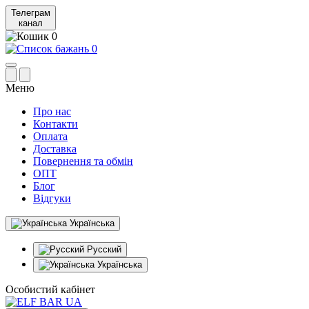
Телеграм
канал
0
0
Меню
Про нас
Контакти
Оплата
Доставка
Повернення та обмін
ОПТ
Блог
Відгуки
Українська
Русский
Українська
Особистий кабінет