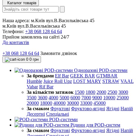
Каталог товарів
Наша адреса:
м.Київ вул.В.Васильківська 45
м.Київ вул.В.Васильківська 45
Телефони:
+38 068 128 64 64
Прийом замовлень на сайті 24/7
До контактів
+38 068 128 64 64
Замовити дзвінок
0
0 грн
Одноразові POD-системи
За брендами
Elf Bar
GEEK BAR
GTMBAR
Humble
Juice Roll Upz
LOST MARY
STRAW
VAAL
Vabar
Rif Bar
За кількістю затяжок
1500
1800
2000
2500
3000
3500
3600
4000
5000
6000
7000
9000
10000
25000
20000
18000
40000
30000
33000
45000
За смаком
Фруктові
Фруктово-ягідні
Ягідні
Напій
Десертні
Спеціальні
POD-системи
Рідини для POD-систем
За смаком
Фруктові
Фруктово-ягідні
Ягідні
Напій
Десертні
Спеціальні