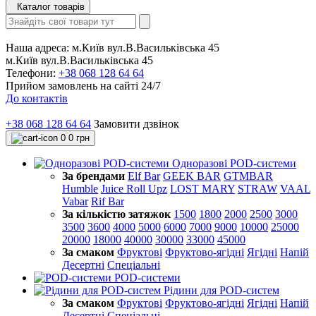
Каталог товарів
Наша адреса:
м.Київ вул.В.Васильківська 45
м.Київ вул.В.Васильківська 45
Телефони:
+38 068 128 64 64
Прийом замовлень на сайті 24/7
До контактів
+38 068 128 64 64
Замовити дзвінок
0
0 грн
Одноразові POD-системи
За брендами
Elf Bar
GEEK BAR
GTMBAR
Humble
Juice Roll Upz
LOST MARY
STRAW
VAAL
Vabar
Rif Bar
За кількістю затяжок
1500
1800
2000
2500
3000
3500
3600
4000
5000
6000
7000
9000
10000
25000
20000
18000
40000
30000
33000
45000
За смаком
Фруктові
Фруктово-ягідні
Ягідні
Напій
Десертні
Спеціальні
POD-системи
Рідини для POD-систем
За смаком
Фруктові
Фруктово-ягідні
Ягідні
Напій
Десертні
Спеціальні