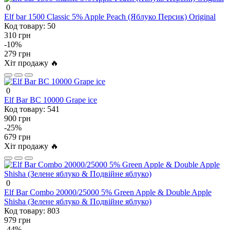
0
Elf bar 1500 Classic 5% Apple Peach (Яблуко Персик) Original
Код товару:
50
310 грн
-10%
279 грн
Хіт продажу 🔥
0
Elf Bar BC 10000 Grape ice
Код товару:
541
900 грн
-25%
679 грн
Хіт продажу 🔥
0
Elf Bar Combo 20000/25000 5% Green Apple & Double Apple
Shisha (Зелене яблуко & Подвійне яблуко)
Код товару:
803
979 грн
-44%