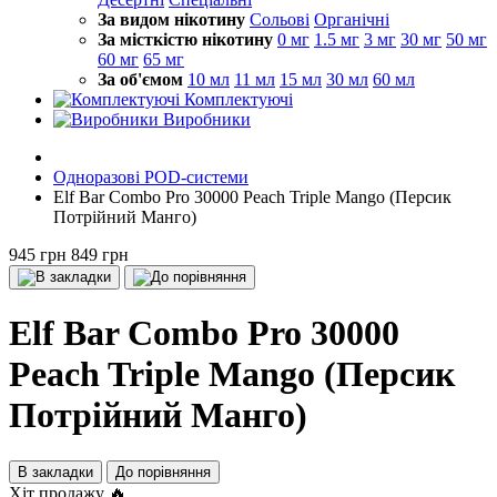
За видом нікотину
Сольові
Органічні
За місткістю нікотину
0 мг
1.5 мг
3 мг
30 мг
50 мг
60 мг
65 мг
За об'ємом
10 мл
11 мл
15 мл
30 мл
60 мл
Комплектуючі
Виробники
Одноразові POD-системи
Elf Bar Combo Pro 30000 Peach Triple Mango (Персик
Потрійний Манго)
945 грн
849 грн
Elf Bar Combo Pro 30000
Peach Triple Mango (Персик
Потрійний Манго)
В закладки
До порівняння
Хіт продажу 🔥