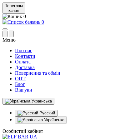
Телеграм
канал
0
0
Меню
Про нас
Контакти
Оплата
Доставка
Повернення та обмін
ОПТ
Блог
Відгуки
Українська
Русский
Українська
Особистий кабінет