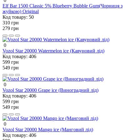
0
Elf Bar 1500 Classic 5% Blueberry Bubble Gum(Чорниця з
жуйкою) Original
Код товару:
50
310 грн
279 грн
0
Vozol Star 20000 Watermelon ice (Кавуновий лід)
Код товару:
406
599 грн
549 грн
0
Vozol Star 20000 Grape ice (Виноградний лід)
Код товару:
406
599 грн
549 грн
0
Vozol Star 20000 Mango ice (Манговий лід)
Код товару:
406