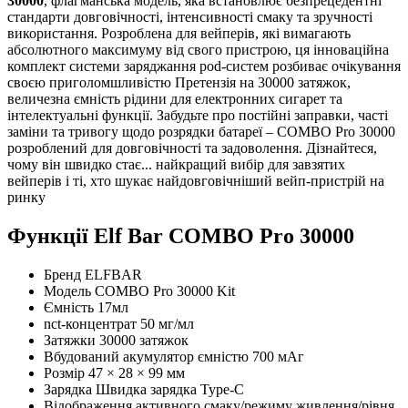
30000
, флагманська модель, яка встановлює безпрецедентні
стандарти довговічності, інтенсивності смаку та зручності
використання. Розроблена для вейперів, які вимагають
абсолютного максимуму від свого пристрою, ця інноваційна
комплект системи заряджання pod-систем розбиває очікування
своєю приголомшливістю Претензія на 30000 затяжок,
величезна ємність рідини для електронних сигарет та
інтелектуальні функції. Забудьте про постійні заправки, часті
заміни та тривогу щодо розрядки батареї – COMBO Pro 30000
розроблений для довговічності та задоволення. Дізнайтеся,
чому він швидко стає... найкращий вибір для завзятих
вейперів і ті, хто шукає найдовговічніший вейп-пристрій на
ринку
Функції Elf Bar COMBO Pro 30000
Бренд ELFBAR
Модель COMBO Pro 30000 Kit
Ємність 17мл
nct-концентрат 50 мг/мл
Затяжки 30000 затяжок
Вбудований акумулятор ємністю 700 мАг
Розмір 47 × 28 × 99 мм
Зарядка Швидка зарядка Type-C
Відображення активного смаку/режиму живлення/рівня