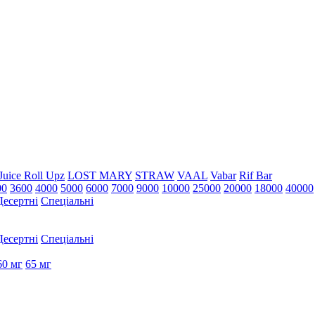
Juice Roll Upz
LOST MARY
STRAW
VAAL
Vabar
Rif Bar
00
3600
4000
5000
6000
7000
9000
10000
25000
20000
18000
40000
Десертні
Спеціальні
Десертні
Спеціальні
60 мг
65 мг