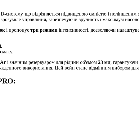
D-систему, що відрізняється підвищеною ємністю і поліпшеним 
о зрозуміле управління, забезпечуючи зручність і максимум насол
ок
і пропонує
три режими
інтенсивності, дозволяючи налаштуват
.
смаку.
мАг
і значним резервуаром для рідини об'ємом
23 мл
, гарантуючи
якденного використання. Цей вейп стане відмінним вибором для 
PRO: