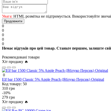
Увага:
HTML розмітка не підтримується. Використовуйте звича
Продовжити
0
0
0
0
0
Немає відгуків про цей товар. Станьте першим, залиште свій
Рекомендовані товари
Хіт продажу 🔥
0
Elf bar 1500 Classic 5% Apple Peach (Яблуко Персик) Original
Код товару:
50
310 грн
-10%
279 грн
Хіт продажу 🔥