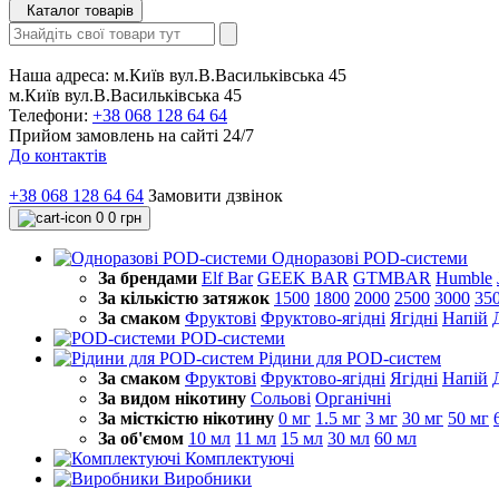
Каталог товарів
Наша адреса:
м.Київ вул.В.Васильківська 45
м.Київ вул.В.Васильківська 45
Телефони:
+38 068 128 64 64
Прийом замовлень на сайті 24/7
До контактів
+38 068 128 64 64
Замовити дзвінок
0
0 грн
Одноразові POD-системи
За брендами
Elf Bar
GEEK BAR
GTMBAR
Humble
За кількістю затяжок
1500
1800
2000
2500
3000
35
За смаком
Фруктові
Фруктово-ягідні
Ягідні
Напій
POD-системи
Рідини для POD-систем
За смаком
Фруктові
Фруктово-ягідні
Ягідні
Напій
За видом нікотину
Сольові
Органічні
За місткістю нікотину
0 мг
1.5 мг
3 мг
30 мг
50 мг
За об'ємом
10 мл
11 мл
15 мл
30 мл
60 мл
Комплектуючі
Виробники