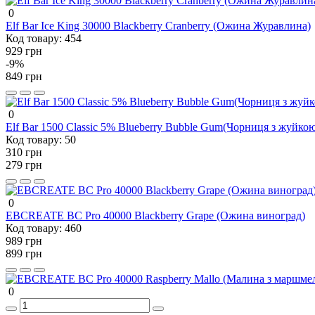
0
Elf Bar Ice King 30000 Blackberry Cranberry (Ожина Журавлина)
Код товару:
454
929 грн
-9%
849 грн
0
Elf Bar 1500 Classic 5% Blueberry Bubble Gum(Чорниця з жуйкою
Код товару:
50
310 грн
279 грн
0
EBCREATE BC Pro 40000 Blackberry Grape (Ожина виноград)
Код товару:
460
989 грн
899 грн
0