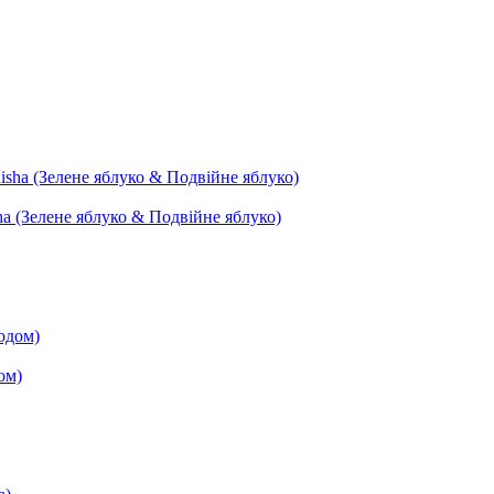
ha (Зелене яблуко & Подвійне яблуко)
ом)