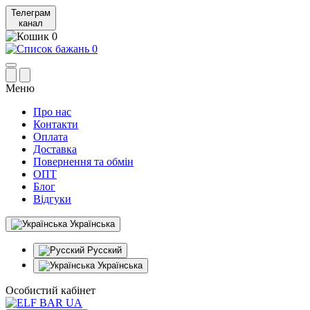
Телеграм
канал
0
0
Меню
Про нас
Контакти
Оплата
Доставка
Повернення та обмін
ОПТ
Блог
Відгуки
Українська
Русский
Українська
Особистий кабінет