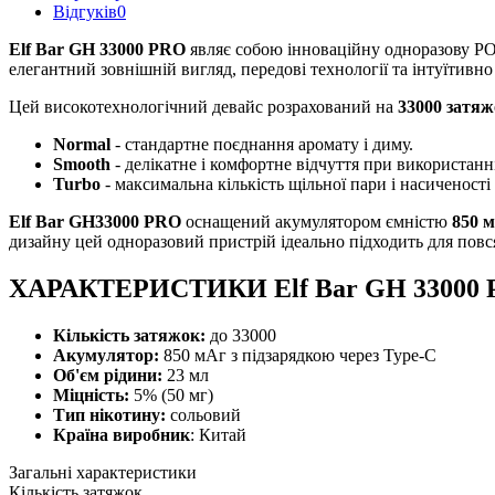
Відгуків
0
Elf Bar GH 33000 PRO
являє собою інноваційну одноразову PO
елегантний зовнішній вигляд, передові технології та інтуїтивн
Цей високотехнологічний девайс розрахований на
33000 затяж
Normal
- стандартне поєднання аромату і диму.
Smooth
- делікатне і комфортне відчуття при використанні
Turbo
- максимальна кількість щільної пари і насиченості 
Elf Bar GH33000 PRO
оснащений акумулятором ємністю
850 
дизайну цей одноразовий пристрій ідеально підходить для повс
ХАРАКТЕРИСТИКИ Elf Bar GH 33000 
Кількість затяжок:
до 33000
Акумулятор:
850 мАг з підзарядкою через Type-C
Об'єм рідини:
23 мл
Міцність:
5% (50 мг)
Тип нікотину:
сольовий
Країна виробник
: Китай
Загальні характеристики
Кількість затяжок