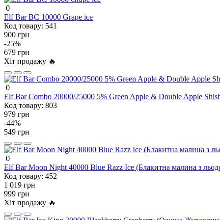
0
Elf Bar BC 10000 Grape ice
Код товару:
541
900 грн
-25%
679 грн
Хіт продажу 🔥
0
Elf Bar Combo 20000/25000 5% Green Apple & Double Apple Shis
Код товару:
803
979 грн
-44%
549 грн
0
Elf Bar Moon Night 40000 Blue Razz Ice (Блакитна малина з льод
Код товару:
452
1 019 грн
999 грн
Хіт продажу 🔥