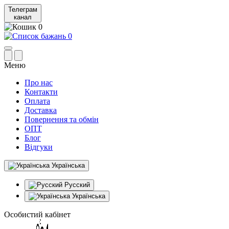
Телеграм
канал
0
0
Меню
Про нас
Контакти
Оплата
Доставка
Повернення та обмін
ОПТ
Блог
Відгуки
Українська
Русский
Українська
Особистий кабінет