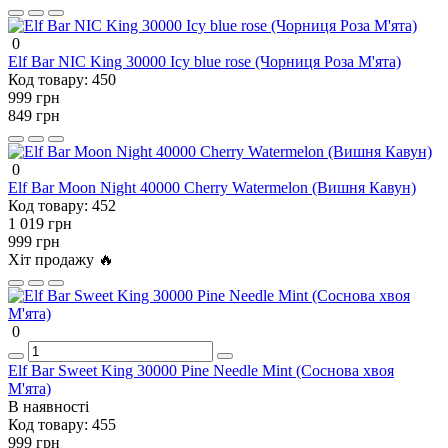
0
Elf Bar NIC King 30000 Icy blue rose (Чорниця Роза М'ята)
Код товару:
450
999 грн
849 грн
0
Elf Bar Moon Night 40000 Cherry Watermelon (Вишня Кавун)
Код товару:
452
1 019 грн
999 грн
Хіт продажу 🔥
0
Elf Bar Sweet King 30000 Pine Needle Mint (Соснова хвоя
М'ята)
В наявності
Код товару:
455
999 грн