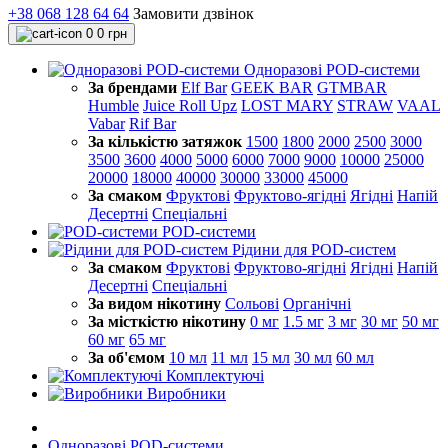
+38 068 128 64 64
Замовити дзвінок
0
0 грн
Одноразові POD-системи
За брендами
Elf Bar
GEEK BAR
GTMBAR
Humble
Juice Roll Upz
LOST MARY
STRAW
VAAL
Vabar
Rif Bar
За кількістю затяжок
1500
1800
2000
2500
3000
3500
3600
4000
5000
6000
7000
9000
10000
25000
20000
18000
40000
30000
33000
45000
За смаком
Фруктові
Фруктово-ягідні
Ягідні
Напій
Десертні
Спеціальні
POD-системи
Рідини для POD-систем
За смаком
Фруктові
Фруктово-ягідні
Ягідні
Напій
Десертні
Спеціальні
За видом нікотину
Сольові
Органічні
За місткістю нікотину
0 мг
1.5 мг
3 мг
30 мг
50 мг
60 мг
65 мг
За об'ємом
10 мл
11 мл
15 мл
30 мл
60 мл
Комплектуючі
Виробники
Одноразові POD-системи