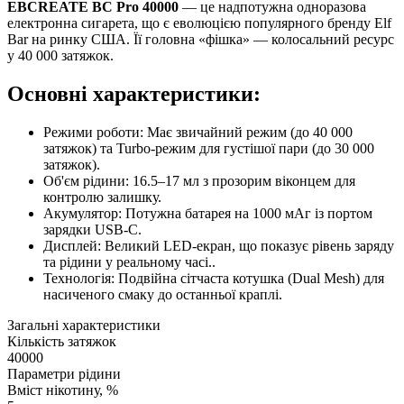
EBCREATE BC Pro 40000
— це надпотужна одноразова
електронна сигарета, що є еволюцією популярного бренду Elf
Bar на ринку США. Її головна «фішка» — колосальний ресурс
у 40 000 затяжок.
Основні характеристики:
Режими роботи: Має звичайний режим (до 40 000
затяжок) та Turbo-режим для густішої пари (до 30 000
затяжок).
Об'єм рідини: 16.5–17 мл з прозорим віконцем для
контролю залишку.
Акумулятор: Потужна батарея на 1000 мАг із портом
зарядки USB-C.
Дисплей: Великий LED-екран, що показує рівень заряду
та рідини у реальному часі..
Технологія: Подвійна сітчаста котушка (Dual Mesh) для
насиченого смаку до останньої краплі.
Загальні характеристики
Кількість затяжок
40000
Параметри рідини
Вміст нікотину, %