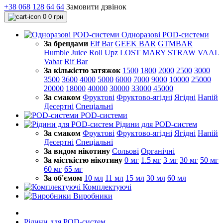
+38 068 128 64 64
Замовити дзвінок
0
0 грн
Одноразові POD-системи
За брендами
Elf Bar
GEEK BAR
GTMBAR
Humble
Juice Roll Upz
LOST MARY
STRAW
VAAL
Vabar
Rif Bar
За кількістю затяжок
1500
1800
2000
2500
3000
3500
3600
4000
5000
6000
7000
9000
10000
25000
20000
18000
40000
30000
33000
45000
За смаком
Фруктові
Фруктово-ягідні
Ягідні
Напій
Десертні
Спеціальні
POD-системи
Рідини для POD-систем
За смаком
Фруктові
Фруктово-ягідні
Ягідні
Напій
Десертні
Спеціальні
За видом нікотину
Сольові
Органічні
За місткістю нікотину
0 мг
1.5 мг
3 мг
30 мг
50 мг
60 мг
65 мг
За об'ємом
10 мл
11 мл
15 мл
30 мл
60 мл
Комплектуючі
Виробники
Рідини для POD-систем