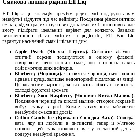
Смакова лінійка рідини Elf Liq
Elf Liq - це колекція преміум рідин, які подарують вам
незабутні відчуття під час вейпінгу. Поєднання різноманітних
смаків, від яскравих фруктових до кремових і тютюнових, дає
змогу підібрати ідеальний варіант для кожного. Завдяки
використанню тільки якісних інгредієнтів, Elf Bar Liq
гарантує насичений смак і щільний дим.
Apple Peach (Яблуко Персик).
Соковите яблуко і
стиглий персик поєднуються в одному флаконі,
створюючи неповторний смак, що потішить навіть
найвимогливіших вейперів.
Blueberry (Чорниця).
Справжня чорниця, наче щойно
зірвана з куща, залишає неповторний післясмак на язиці.
Це ідеальний варіант для тих, хто любить насичені та
солодкі фруктові аромати.
Blueberry Sour Raspberry (Чорниця Кисла Малина).
Поєднання чорниці та кислої малини створює яскравий
вибух смаку в роті. Кожне затягування забезпечує
незабутній смаковий досвід.
Cotton Candy Ice (Крижана Солодка Вата).
Солодка
вата, яку ви любили в дитинстві, тепер із м'ятною
ноткою. Цей смак охолодить вас у спекотний день і
подарує незабутні враження.