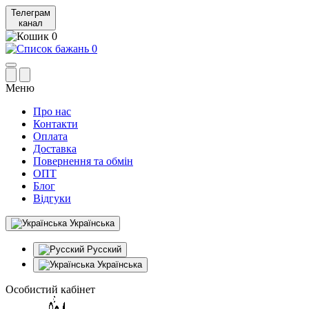
Телеграм
канал
0
0
Меню
Про нас
Контакти
Оплата
Доставка
Повернення та обмін
ОПТ
Блог
Відгуки
Українська
Русский
Українська
Особистий кабінет