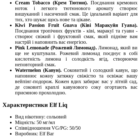
Cream Tobacco (Крем Тютюн).
Поєднання кремових
ноток і легкого тютюнового аромату створює
вишуканий і насичений смак. Це ідеальний варіант для
тих, хто шукає щось нове та цікаве.
Kiwi Passion Fruit Guava (Ківі Маракуйя Гуава).
Поєднання тропічних фруктів - ківі, маракуї та гуави -
створює свіжий і фруктовий смак, який підніме вам
настрій і наповнить вас енергією.
Pink Lemonade (Рожевий Лимонад).
Лимонад, який ви
ще не куштували. Рожевий лимонад поєднує в собі
кислотність лимона і солодкість ягід, створюючи
неповторний смак.
Watermelon (Кавун).
Соковитий і солодкий кавун, що
наповнює кожну затяжку свіжістю та освіжає вашу
вейпінг-подорож. Кожен вдих забирає вас у літній сад,
де соковиті краплі кавунового соку огортають вас
приємною прохолодою.
Характеристики Elf Liq
Вид нікотину: сольовий
Міцність: 50 мг/мл
Співвідношення VG/PG: 50/50
Виробник: Elf Bar