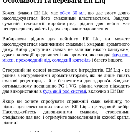
Особливості та переваги Elf Liq
Кожен флакон Elf Liq має
об'єм 30 мл
, що дає змогу довго
насолоджуватися його смаковими властивостями. Завдяки
сучасній технології виробництва, рідина для вейпа має
неперевершену якість і дарує справжнє задоволення.
Вибираючи рідину для вейпінгу Elf Liq, ви можете
насолоджуватися насиченими смаками і хмарами ароматного
диму. Вибір доступних смаків не залишає нікого байдужим,
адже в колекції представлені такі аромати, як солодкі
фруктові
мікси
,
прохолодний лід
,
солодкий коктейль
і багато іншого.
Створений на основі високоякісних інгредієнтів, Elf Liq - це
рідина з натуральними ароматизаторами, які не лише тішать
смакові рецептори, а й є безпечними для здоров'я. Завдяки
оптимальному поєднанню PG і VG, рідина чудово підходить
для використання в
будь-якій pod-системі
, включно з Elf Bar.
Якщо ви хочете спробувати справжній смак вейпінгу, то
рідина для електронних сигарет Elf Liq - це чудовий вибір.
Насолоджуйтесь дивовижними смаками, створеними
спеціально для вас, і отримуйте задоволення від кожної краплі
рідини!