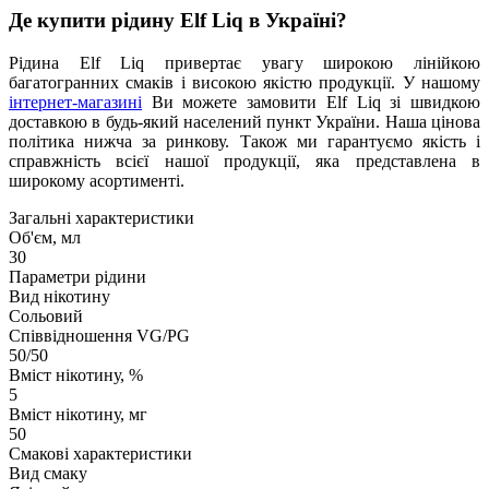
Де купити рідину Elf Liq в Україні?
Рідина Elf Liq привертає увагу широкою лінійкою
багатогранних смаків і високою якістю продукції. У нашому
інтернет-магазині
Ви можете замовити Elf Liq зі швидкою
доставкою в будь-який населений пункт України. Наша цінова
політика нижча за ринкову. Також ми гарантуємо якість і
справжність всієї нашої продукції, яка представлена в
широкому асортименті.
Загальні характеристики
Об'єм, мл
30
Параметри рідини
Вид нікотину
Сольовий
Співвідношення VG/PG
50/50
Вміст нікотину, %
5
Вміст нікотину, мг
50
Смакові характеристики
Вид смаку